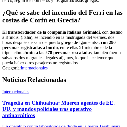
barco, según los bomberos y los guardacostas griegos.
¿Qué se sabe del incendio del Ferri en las
costas de Corfú en Grecia?
El transbordador de la compañía italiana Grimaldi
, con destino
a Brindisi (Italia), se incendió en la madrugada del viernes, dos
horas después de salir del puerto griego de Igumenitsa,
con 290
personas registradas a bordo
, entre ellas 51 miembros de la
tripulación.
Junto a las 278 personas rescatadas
, también fueron
salvados dos migrantes ilegales afganos, lo que hace temer que
pueda haber otros pasajeros no registrados.
Categoría:
Internacionales
Noticias Relacionadas
Internacionales
Tragedia en Chihuahua: Mueren agentes de EE.
UU. y mandos policiales tras operativo
antinarcóticos
Un operativo contra laboratorios de droga en la Sierra Tarahumara