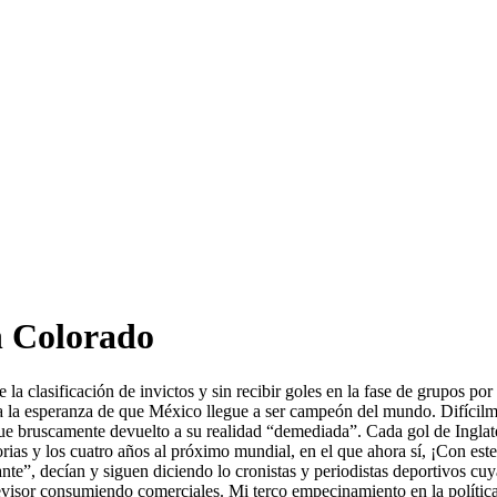
 Colorado
la clasificación de invictos y sin recibir goles en la fase de grupos por
lla la esperanza de que México llegue a ser campeón del mundo. Difícilm
e bruscamente devuelto a su realidad “demediada”. Cada gol de Inglat
torias y los cuatro años al próximo mundial, en el que ahora sí, ¡Con e
nte”, decían y siguen diciendo lo cronistas y periodistas deportivos cuy
televisor consumiendo comerciales. Mi terco empecinamiento en la polític