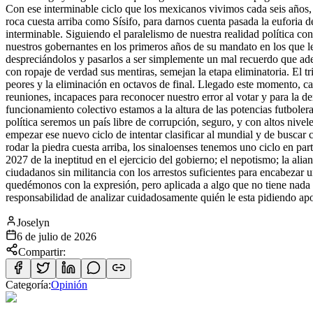
Con ese interminable ciclo que los mexicanos vivimos cada seis años,
roca cuesta arriba como Sísifo, para darnos cuenta pasada la euforia de
interminable. Siguiendo el paralelismo de nuestra realidad política co
nuestros gobernantes en los primeros años de su mandato en los que l
despreciándolos y pasarlos a ser simplemente un mal recuerdo que adem
con ropaje de verdad sus mentiras, semejan la etapa eliminatoria. El tr
peores y la eliminación en octavos de final. Llegado este momento, ca
reuniones, incapaces para reconocer nuestro error al votar y para la d
funcionamiento colectivo estamos a la altura de las potencias futbole
política seremos un país libre de corrupción, seguro, y con altos nivel
empezar ese nuevo ciclo de intentar clasificar al mundial y de buscar
rodar la piedra cuesta arriba, los sinaloenses tenemos uno ciclo en pa
2027 de la ineptitud en el ejercicio del gobierno; el nepotismo; la alia
ciudadanos sin militancia con los arrestos suficientes para encabezar un
quedémonos con la expresión, pero aplicada a algo que no tiene nada 
responsabilidad de analizar cuidadosamente quién le esta pidiendo apo
Joselyn
6 de julio de 2026
Compartir:
Categoría:
Opinión