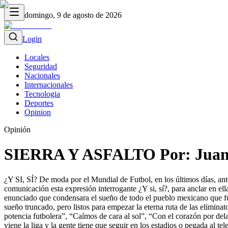
domingo, 9 de agosto de 2026
Login
Locales
Seguridad
Nacionales
Internacionales
Tecnologia
Deportes
Opinion
Opinión
SIERRA Y ASFALTO Por: Juan
¿Y SI, SÍ? De moda por el Mundial de Futbol, en los últimos días, ante 
comunicación esta expresión interrogante ¿Y si, sí?, para anclar en e
enunciado que condensara el sueño de todo el pueblo mexicano que fu
sueño truncado, pero listos para empezar la eterna ruta de las elimina
potencia futbolera”, “Caímos de cara al sol”, “Con el corazón por dela
viene la liga y la gente tiene que seguir en los estadios o pegada al 