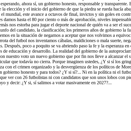
 esperando, ahora sí, un gobierno honesto, responsable y transparente.
 la elección y el inicio del gobierno de que la piedra se rueda hacía aba
n el mundial, este avance a octavos de final, invictos y sin goles en con
es damos hasta el 80 por ciento o más de aprobación, niveles impensab
ás nos estorba para jugar el deporte nacional de quién va a ser el suce
iunfo del candidato, la clasificación; los primeros años de gobierno la f
emos en la situación de negarnos a aceptar que nos volvimos a equivocar
errota del futbol nos inventamos cábalas, maldiciones o mala suerte, ne
ras. Después, poco a poquito se va abriendo paso la fe y la esperanza e
es de educación y desarrollo. La realidad del gobierno de la autoproclam
 con nuestro voto un nuevo gobierno que por fin nos lleve a alcanzar e
rticular que todavía no cierra. Porque imaginen ustedes, ¿Y si sí los gr
nza con el crimen organizado y la desvergüenza de los políticos de Morena
 gobierno honesto y para todos? ¿Y si sí?... Ni en la política ni el futb
que ver con 26 futbolistas ni con candidatos que son unos lobos con pi
yo y decir: ¿Y si, sí salimos a votar masivamente en 2027?...