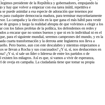
 Elegimos presidente de la República y gobernadores, empujando la
jo y hay que volver a empezar con esa tarea inútil, repetitiva e
tra se puede asimilar a esa especie de adoración que tenemos por
les para cualquier democracia madura, para terminar mayoritariamente
sor. La campaña y la elección en la que gana el más hábil para vestir
ase de grupos y luego la realidad abrupta de que volvimos a elegir a los
 con los falsos profetas de la política, los defendemos en redes y
gados a encarar que no somos buenos y que ni en lo individual ni en el
n que, para el siguiente mundial, seremos campeones del mundo, y en la
ada cuarta transformación y la derrota ante Inglaterra nos lleva a
l sueño. Pero bueno, aun con este descalabro y mientras empezamos a
ingos se llevan a Rocha y sus coacusados? ¿Y si, sí, nos deshacemos en
? ¿Y si, sí sale un líder o lideresa de entre los partidos o de
ol existen los milagros. Así es que, si vamos a vivir de esperanza,
el de oveja en campaña. La ciudadanía tiene que tomar su propia