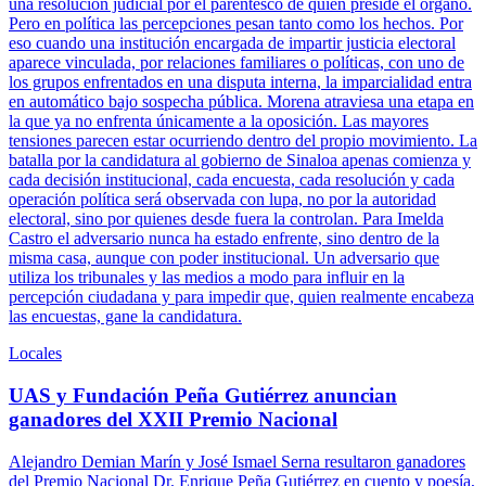
una resolución judicial por el parentesco de quien preside el órgano.
Pero en política las percepciones pesan tanto como los hechos. Por
eso cuando una institución encargada de impartir justicia electoral
aparece vinculada, por relaciones familiares o políticas, con uno de
los grupos enfrentados en una disputa interna, la imparcialidad entra
en automático bajo sospecha pública. Morena atraviesa una etapa en
la que ya no enfrenta únicamente a la oposición. Las mayores
tensiones parecen estar ocurriendo dentro del propio movimiento. La
batalla por la candidatura al gobierno de Sinaloa apenas comienza y
cada decisión institucional, cada encuesta, cada resolución y cada
operación política será observada con lupa, no por la autoridad
electoral, sino por quienes desde fuera la controlan. Para Imelda
Castro el adversario nunca ha estado enfrente, sino dentro de la
misma casa, aunque con poder institucional. Un adversario que
utiliza los tribunales y las medios a modo para influir en la
percepción ciudadana y para impedir que, quien realmente encabeza
las encuestas, gane la candidatura.
Locales
UAS y Fundación Peña Gutiérrez anuncian
ganadores del XXII Premio Nacional
Alejandro Demian Marín y José Ismael Serna resultaron ganadores
del Premio Nacional Dr. Enrique Peña Gutiérrez en cuento y poesía,