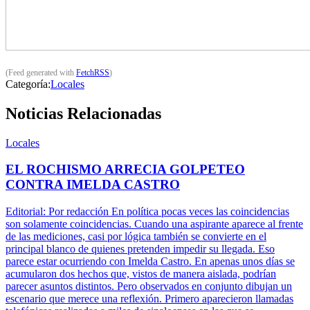
(Feed generated with
FetchRSS
)
Categoría:
Locales
Noticias Relacionadas
Locales
EL ROCHISMO ARRECIA GOLPETEO
CONTRA IMELDA CASTRO
Editorial: Por redacción En política pocas veces las coincidencias
son solamente coincidencias. Cuando una aspirante aparece al frente
de las mediciones, casi por lógica también se convierte en el
principal blanco de quienes pretenden impedir su llegada. Eso
parece estar ocurriendo con Imelda Castro. En apenas unos días se
acumularon dos hechos que, vistos de manera aislada, podrían
parecer asuntos distintos. Pero observados en conjunto dibujan un
escenario que merece una reflexión. Primero aparecieron llamadas