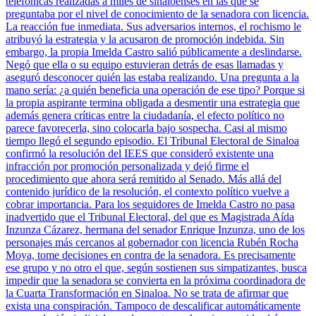
telefónicas realizadas a miles de sinaloenses en las que se
preguntaba por el nivel de conocimiento de la senadora con licencia.
La reacción fue inmediata. Sus adversarios internos, el rochismo le
atribuyó la estrategia y la acusaron de promoción indebida. Sin
embargo, la propia Imelda Castro salió públicamente a deslindarse.
Negó que ella o su equipo estuvieran detrás de esas llamadas y
aseguró desconocer quién las estaba realizando. Una pregunta a la
mano sería: ¿a quién beneficia una operación de ese tipo? Porque si
la propia aspirante termina obligada a desmentir una estrategia que
además genera críticas entre la ciudadanía, el efecto político no
parece favorecerla, sino colocarla bajo sospecha. Casi al mismo
tiempo llegó el segundo episodio. El Tribunal Electoral de Sinaloa
confirmó la resolución del IEES que consideró existente una
infracción por promoción personalizada y dejó firme el
procedimiento que ahora será remitido al Senado. Más allá del
contenido jurídico de la resolución, el contexto político vuelve a
cobrar importancia. Para los seguidores de Imelda Castro no pasa
inadvertido que el Tribunal Electoral, del que es Magistrada Aída
Inzunza Cázarez, hermana del senador Enrique Inzunza, uno de los
personajes más cercanos al gobernador con licencia Rubén Rocha
Moya, tome decisiones en contra de la senadora. Es precisamente
ese grupo y no otro el que, según sostienen sus simpatizantes, busca
impedir que la senadora se convierta en la próxima coordinadora de
la Cuarta Transformación en Sinaloa. No se trata de afirmar que
exista una conspiración. Tampoco de descalificar automáticamente