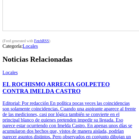
(Feed generated with
FetchRSS
)
Categoría:
Locales
Noticias Relacionadas
Locales
EL ROCHISMO ARRECIA GOLPETEO
CONTRA IMELDA CASTRO
Editorial: Por redacción En política pocas veces las coincidencias
son solamente coincidencias. Cuando una aspirante aparece al frente
de las mediciones, casi por lógica también se convierte en el
principal blanco de quienes pretenden impedir su llegada. Eso
parece estar ocurriendo con Imelda Castro. En apenas unos días se
acumularon dos hechos que, vistos de manera aislada, podrían
parecer asuntos distintos. Pero observados en conjunto dibujan un