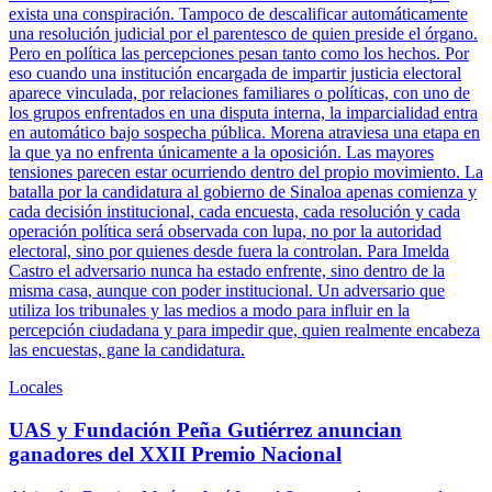
exista una conspiración. Tampoco de descalificar automáticamente
una resolución judicial por el parentesco de quien preside el órgano.
Pero en política las percepciones pesan tanto como los hechos. Por
eso cuando una institución encargada de impartir justicia electoral
aparece vinculada, por relaciones familiares o políticas, con uno de
los grupos enfrentados en una disputa interna, la imparcialidad entra
en automático bajo sospecha pública. Morena atraviesa una etapa en
la que ya no enfrenta únicamente a la oposición. Las mayores
tensiones parecen estar ocurriendo dentro del propio movimiento. La
batalla por la candidatura al gobierno de Sinaloa apenas comienza y
cada decisión institucional, cada encuesta, cada resolución y cada
operación política será observada con lupa, no por la autoridad
electoral, sino por quienes desde fuera la controlan. Para Imelda
Castro el adversario nunca ha estado enfrente, sino dentro de la
misma casa, aunque con poder institucional. Un adversario que
utiliza los tribunales y las medios a modo para influir en la
percepción ciudadana y para impedir que, quien realmente encabeza
las encuestas, gane la candidatura.
Locales
UAS y Fundación Peña Gutiérrez anuncian
ganadores del XXII Premio Nacional