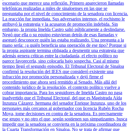
escenario que merece una reflexión. Primero aparecieron llamadas
telefónicas realizadas a miles de sinaloenses en las que se
preguntaba por el nivel de conocimiento de la senadora con licencia.
La reacción fue inmediata. Sus adversarios internos, el rochismo le
atribuyó la estrategia y la acusaron de promoción indebida. Sin
embargo, la propia Imelda Castro salió públicamente a deslindarse.
Negó que ella o su equipo estuvieran detrás de esas llamadas y
aseguró desconocer quién las estaba realizando. Una pregunta a la
mano sería: ¿a quién beneficia una operación de ese tipo? Porque si
la propia aspirante termina obligada a desmentir una estrategia que
además genera críticas entre la ciudadanía, el efecto político no
parece favorecerla, sino colocarla bajo sospecha. Casi al mismo
tiempo llegó el segundo episodio. El Tribunal Electoral de Sinaloa
confirmó la resolución del IEES que consideró existente una
infracción por promoción personalizada y dejó firme el
procedimiento que ahora será remitido al Senado. Más allá del
contenido jurídico de la resolución, el contexto político vuelve a
cobrar importancia. Para los seguidores de Imelda Castro no pasa
inadvertido que el Tribunal Electoral, del que es Magistrada Aída
Inzunza Cázarez, hermana del senador Enrique Inzunza, uno de los
personajes más cercanos al gobernador con licencia Rubén Rocha
Moya, tome decisiones en contra de la senadora. Es precisamente
ese grupo y no otro el que, según sostienen sus simpatizantes, busca
impedir que la senadora se convierta en la próxima coordinadora de
la Cuarta Transformación en Sinaloa. No se trata de afirmar que