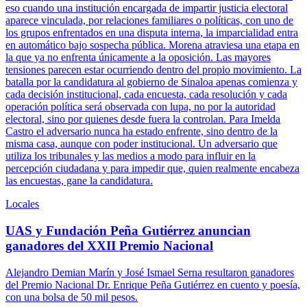
eso cuando una institución encargada de impartir justicia electoral
aparece vinculada, por relaciones familiares o políticas, con uno de
los grupos enfrentados en una disputa interna, la imparcialidad entra
en automático bajo sospecha pública. Morena atraviesa una etapa en
la que ya no enfrenta únicamente a la oposición. Las mayores
tensiones parecen estar ocurriendo dentro del propio movimiento. La
batalla por la candidatura al gobierno de Sinaloa apenas comienza y
cada decisión institucional, cada encuesta, cada resolución y cada
operación política será observada con lupa, no por la autoridad
electoral, sino por quienes desde fuera la controlan. Para Imelda
Castro el adversario nunca ha estado enfrente, sino dentro de la
misma casa, aunque con poder institucional. Un adversario que
utiliza los tribunales y las medios a modo para influir en la
percepción ciudadana y para impedir que, quien realmente encabeza
las encuestas, gane la candidatura.
Locales
UAS y Fundación Peña Gutiérrez anuncian
ganadores del XXII Premio Nacional
Alejandro Demian Marín y José Ismael Serna resultaron ganadores
del Premio Nacional Dr. Enrique Peña Gutiérrez en cuento y poesía,
con una bolsa de 50 mil pesos.