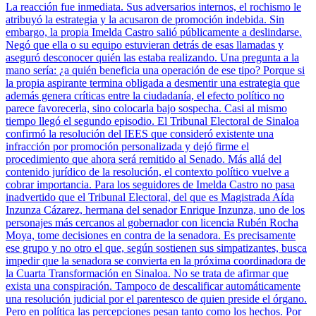
La reacción fue inmediata. Sus adversarios internos, el rochismo le
atribuyó la estrategia y la acusaron de promoción indebida. Sin
embargo, la propia Imelda Castro salió públicamente a deslindarse.
Negó que ella o su equipo estuvieran detrás de esas llamadas y
aseguró desconocer quién las estaba realizando. Una pregunta a la
mano sería: ¿a quién beneficia una operación de ese tipo? Porque si
la propia aspirante termina obligada a desmentir una estrategia que
además genera críticas entre la ciudadanía, el efecto político no
parece favorecerla, sino colocarla bajo sospecha. Casi al mismo
tiempo llegó el segundo episodio. El Tribunal Electoral de Sinaloa
confirmó la resolución del IEES que consideró existente una
infracción por promoción personalizada y dejó firme el
procedimiento que ahora será remitido al Senado. Más allá del
contenido jurídico de la resolución, el contexto político vuelve a
cobrar importancia. Para los seguidores de Imelda Castro no pasa
inadvertido que el Tribunal Electoral, del que es Magistrada Aída
Inzunza Cázarez, hermana del senador Enrique Inzunza, uno de los
personajes más cercanos al gobernador con licencia Rubén Rocha
Moya, tome decisiones en contra de la senadora. Es precisamente
ese grupo y no otro el que, según sostienen sus simpatizantes, busca
impedir que la senadora se convierta en la próxima coordinadora de
la Cuarta Transformación en Sinaloa. No se trata de afirmar que
exista una conspiración. Tampoco de descalificar automáticamente
una resolución judicial por el parentesco de quien preside el órgano.
Pero en política las percepciones pesan tanto como los hechos. Por