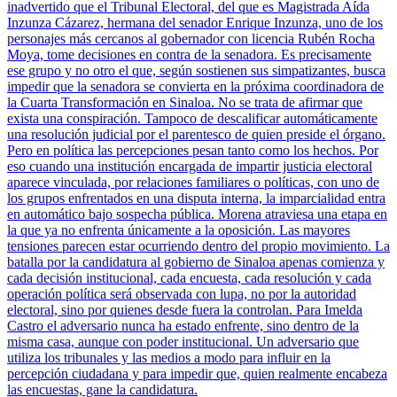
inadvertido que el Tribunal Electoral, del que es Magistrada Aída
Inzunza Cázarez, hermana del senador Enrique Inzunza, uno de los
personajes más cercanos al gobernador con licencia Rubén Rocha
Moya, tome decisiones en contra de la senadora. Es precisamente
ese grupo y no otro el que, según sostienen sus simpatizantes, busca
impedir que la senadora se convierta en la próxima coordinadora de
la Cuarta Transformación en Sinaloa. No se trata de afirmar que
exista una conspiración. Tampoco de descalificar automáticamente
una resolución judicial por el parentesco de quien preside el órgano.
Pero en política las percepciones pesan tanto como los hechos. Por
eso cuando una institución encargada de impartir justicia electoral
aparece vinculada, por relaciones familiares o políticas, con uno de
los grupos enfrentados en una disputa interna, la imparcialidad entra
en automático bajo sospecha pública. Morena atraviesa una etapa en
la que ya no enfrenta únicamente a la oposición. Las mayores
tensiones parecen estar ocurriendo dentro del propio movimiento. La
batalla por la candidatura al gobierno de Sinaloa apenas comienza y
cada decisión institucional, cada encuesta, cada resolución y cada
operación política será observada con lupa, no por la autoridad
electoral, sino por quienes desde fuera la controlan. Para Imelda
Castro el adversario nunca ha estado enfrente, sino dentro de la
misma casa, aunque con poder institucional. Un adversario que
utiliza los tribunales y las medios a modo para influir en la
percepción ciudadana y para impedir que, quien realmente encabeza
las encuestas, gane la candidatura.