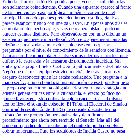
Editorial: Por redacción En política pocas veces las coincidencias
son solamente coincidencias. Cuando una aspirante aparece al frente
de las mediciones, casi por lógica también se convierte en el
principal blanco de quienes pretenden impedir su llegada. Eso
parece estar ocurriendo con Imelda Castro. En apenas unos días se
acumularon dos hechos que, vistos de manera aislada, podrían
parecer asuntos distintos. Pero observados en conjunto dibujan un
escenario que merece una reflexión. Primero aparecieron llamadas
telefónicas realizadas a miles de sinaloenses en las que se
preguntaba por el nivel de conocimiento de la senadora con licencia.
La reacción fue inmediata. Sus adversarios internos, el rochismo le
atribuyó la estrategia y la acusaron de promoción indebida. Sin
embargo, la propia Imelda Castro salió públicamente a deslindarse.
Negó que ella o su equipo estuvieran detrás de esas llamadas y
aseguró desconocer quién las estaba realizando. Una pregunta a la
mano sería: ¿a quién beneficia una operación de ese tipo? Porque si
la propia aspirante termina obligada a desmentir una estrategia que
además genera críticas entre la ciudadanía, el efecto político no
parece favorecerla, sino colocarla bajo sospecha. Casi al mismo
tiempo llegó el segundo episodio. El Tribunal Electoral de Sinaloa
confirmó la resolución del IEES que consideró existente una
infracción por promoción personalizada y dejó firme el
procedimiento que ahora será remitido al Senado. Más allá del
contenido jurídico de la resolución, el contexto político vuelve a
cobrar importancia. Para los seguidores de Imelda Castro no pasa