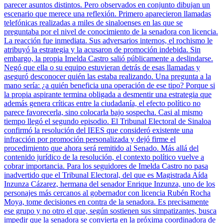
parecer asuntos distintos. Pero observados en conjunto dibujan un
escenario que merece una reflexión. Primero aparecieron llamadas
telefónicas realizadas a miles de sinaloenses en las que se
preguntaba por el nivel de conocimiento de la senadora con licencia.
La reacción fue inmediata. Sus adversarios internos, el rochismo le
atribuyó la estrategia y la acusaron de promoción indebida. Sin
embargo, la propia Imelda Castro salió públicamente a deslindarse.
Negó que ella o su equipo estuvieran detrás de esas llamadas y
aseguró desconocer quién las estaba realizando. Una pregunta a la
mano sería: ¿a quién beneficia una operación de ese tipo? Porque si
la propia aspirante termina obligada a desmentir una estrategia que
además genera críticas entre la ciudadanía, el efecto político no
parece favorecerla, sino colocarla bajo sospecha. Casi al mismo
tiempo llegó el segundo episodio. El Tribunal Electoral de Sinaloa
confirmó la resolución del IEES que consideró existente una
infracción por promoción personalizada y dejó firme el
procedimiento que ahora será remitido al Senado. Más allá del
contenido jurídico de la resolución, el contexto político vuelve a
cobrar importancia. Para los seguidores de Imelda Castro no pasa
inadvertido que el Tribunal Electoral, del que es Magistrada Aída
Inzunza Cázarez, hermana del senador Enrique Inzunza, uno de los
personajes más cercanos al gobernador con licencia Rubén Rocha
Moya, tome decisiones en contra de la senadora. Es precisamente
ese grupo y no otro el que, según sostienen sus simpatizantes, busca
impedir que la senadora se convierta en la próxima coordinadora de