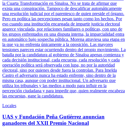
la Cuarta Transformación en Sinaloa. No se trata de afirmar que
exista una conspiración. Tampoco de descalificar automáticamente
una resolución judicial por el parentesco de quien preside el órgano.
Pero en política las percepciones pesan tanto como los hechos. Por
eso cuando una institución encargada de impartir justicia electoral
aparece vinculada, por relaciones familiares o políticas, con uno de
los grupos enfrentados en una disputa interna, la imparcialidad entra
en automático bajo sospecha pública. Morena atraviesa una etapa en
la que ya no enfrenta únicamente a la oposición. Las mayores
tensiones parecen estar ocurriendo dentro del propio movimiento. La
batalla por la candidatura al gobierno de Sinaloa apenas comienza y
cada decisión institucional, cada encuesta, cada resolución y cada
operación política será observada con lupa, no por la autoridad
electoral, sino por quienes desde fuera la controlan. Para Imelda
Castro el adversario nunca ha estado enfrente, sino dentro de la
misma casa, aunque con poder institucional. Un adversario que
utiliza los tribunales y las medios a modo para influir en la
percepción ciudadana y para impedir que, quien realmente encabeza
las encuestas, gane la candidatura.
Locales
UAS y Fundación Peña Gutiérrez anuncian
ganadores del XXII Premio Nacional