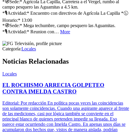
*🧭Sede:* Agrícola La Capilla, Carretera a el Vergel, rumbo al
campo pesquero las Aguamitas a 4.5 km.
*🎙️Actividad:* Encuentro con directivos de Agrícola La Capilla *🕥
Horario:* 13:00
*🧭Sede:* Mega techumbre, campo pesquero las Aguamitas.
*🎙️Actividad:* Reunion con…
More
Categoría:
Locales
Noticias Relacionadas
Locales
EL ROCHISMO ARRECIA GOLPETEO
CONTRA IMELDA CASTRO
Editorial: Por redacción En política pocas veces las coincidencias
son solamente coincidencias. Cuando una aspirante aparece al frente
de las mediciones, casi por lógica también se convierte en el
principal blanco de quienes pretenden impedir su llegada. Eso
parece estar ocurriendo con Imelda Castro. En apenas unos días se
acumularon dos hechos que, vistos de manera aislada, podrían