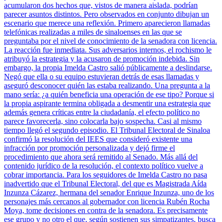
acumularon dos hechos que, vistos de manera aislada, podrían
parecer asuntos distintos. Pero observados en conjunto dibujan un
escenario que merece una reflexión. Primero aparecieron llamadas
telefónicas realizadas a miles de sinaloenses en las que se
preguntaba por el nivel de conocimiento de la senadora con licencia.
La reacción fue inmediata. Sus adversarios internos, el rochismo le
atribuyó la estrategia y la acusaron de promoción indebida. Sin
embargo, la propia Imelda Castro salió públicamente a deslindarse.
Negó que ella o su equipo estuvieran detrás de esas llamadas y
aseguró desconocer quién las estaba realizando. Una pregunta a la
mano sería: ¿a quién beneficia una operación de ese tipo? Porque si
la propia aspirante termina obligada a desmentir una estrategia que
además genera críticas entre la ciudadanía, el efecto político no
parece favorecerla, sino colocarla bajo sospecha. Casi al mismo
tiempo llegó el segundo episodio. El Tribunal Electoral de Sinaloa
confirmó la resolución del IEES que consideró existente una
infracción por promoción personalizada y dejó firme el
procedimiento que ahora será remitido al Senado. Más allá del
contenido jurídico de la resolución, el contexto político vuelve a
cobrar importancia. Para los seguidores de Imelda Castro no pasa
inadvertido que el Tribunal Electoral, del que es Magistrada Aída
Inzunza Cázarez, hermana del senador Enrique Inzunza, uno de los
personajes más cercanos al gobernador con licencia Rubén Rocha
Moya, tome decisiones en contra de la senadora. Es precisamente
ese grupo y no otro el que, según sostienen sus simpatizantes, busca