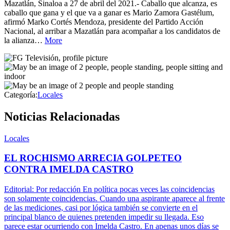
Mazatlán, Sinaloa a 27 de abril del 2021.- Caballo que alcanza, es
caballo que gana y el que va a ganar es Mario Zamora Gastélum,
afirmó Marko Cortés Mendoza, presidente del Partido Acción
Nacional, al arribar a Mazatlán para acompañar a los candidatos de
la alianza…
More
Categoría:
Locales
Noticias Relacionadas
Locales
EL ROCHISMO ARRECIA GOLPETEO
CONTRA IMELDA CASTRO
Editorial: Por redacción En política pocas veces las coincidencias
son solamente coincidencias. Cuando una aspirante aparece al frente
de las mediciones, casi por lógica también se convierte en el
principal blanco de quienes pretenden impedir su llegada. Eso
parece estar ocurriendo con Imelda Castro. En apenas unos días se