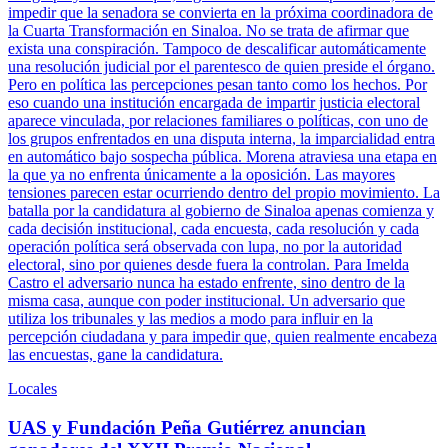
impedir que la senadora se convierta en la próxima coordinadora de
la Cuarta Transformación en Sinaloa. No se trata de afirmar que
exista una conspiración. Tampoco de descalificar automáticamente
una resolución judicial por el parentesco de quien preside el órgano.
Pero en política las percepciones pesan tanto como los hechos. Por
eso cuando una institución encargada de impartir justicia electoral
aparece vinculada, por relaciones familiares o políticas, con uno de
los grupos enfrentados en una disputa interna, la imparcialidad entra
en automático bajo sospecha pública. Morena atraviesa una etapa en
la que ya no enfrenta únicamente a la oposición. Las mayores
tensiones parecen estar ocurriendo dentro del propio movimiento. La
batalla por la candidatura al gobierno de Sinaloa apenas comienza y
cada decisión institucional, cada encuesta, cada resolución y cada
operación política será observada con lupa, no por la autoridad
electoral, sino por quienes desde fuera la controlan. Para Imelda
Castro el adversario nunca ha estado enfrente, sino dentro de la
misma casa, aunque con poder institucional. Un adversario que
utiliza los tribunales y las medios a modo para influir en la
percepción ciudadana y para impedir que, quien realmente encabeza
las encuestas, gane la candidatura.
Locales
UAS y Fundación Peña Gutiérrez anuncian