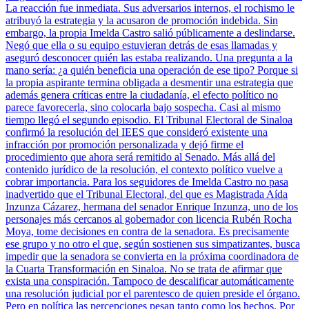
La reacción fue inmediata. Sus adversarios internos, el rochismo le
atribuyó la estrategia y la acusaron de promoción indebida. Sin
embargo, la propia Imelda Castro salió públicamente a deslindarse.
Negó que ella o su equipo estuvieran detrás de esas llamadas y
aseguró desconocer quién las estaba realizando. Una pregunta a la
mano sería: ¿a quién beneficia una operación de ese tipo? Porque si
la propia aspirante termina obligada a desmentir una estrategia que
además genera críticas entre la ciudadanía, el efecto político no
parece favorecerla, sino colocarla bajo sospecha. Casi al mismo
tiempo llegó el segundo episodio. El Tribunal Electoral de Sinaloa
confirmó la resolución del IEES que consideró existente una
infracción por promoción personalizada y dejó firme el
procedimiento que ahora será remitido al Senado. Más allá del
contenido jurídico de la resolución, el contexto político vuelve a
cobrar importancia. Para los seguidores de Imelda Castro no pasa
inadvertido que el Tribunal Electoral, del que es Magistrada Aída
Inzunza Cázarez, hermana del senador Enrique Inzunza, uno de los
personajes más cercanos al gobernador con licencia Rubén Rocha
Moya, tome decisiones en contra de la senadora. Es precisamente
ese grupo y no otro el que, según sostienen sus simpatizantes, busca
impedir que la senadora se convierta en la próxima coordinadora de
la Cuarta Transformación en Sinaloa. No se trata de afirmar que
exista una conspiración. Tampoco de descalificar automáticamente
una resolución judicial por el parentesco de quien preside el órgano.
Pero en política las percepciones pesan tanto como los hechos. Por