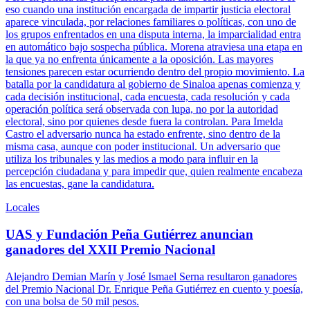
eso cuando una institución encargada de impartir justicia electoral
aparece vinculada, por relaciones familiares o políticas, con uno de
los grupos enfrentados en una disputa interna, la imparcialidad entra
en automático bajo sospecha pública. Morena atraviesa una etapa en
la que ya no enfrenta únicamente a la oposición. Las mayores
tensiones parecen estar ocurriendo dentro del propio movimiento. La
batalla por la candidatura al gobierno de Sinaloa apenas comienza y
cada decisión institucional, cada encuesta, cada resolución y cada
operación política será observada con lupa, no por la autoridad
electoral, sino por quienes desde fuera la controlan. Para Imelda
Castro el adversario nunca ha estado enfrente, sino dentro de la
misma casa, aunque con poder institucional. Un adversario que
utiliza los tribunales y las medios a modo para influir en la
percepción ciudadana y para impedir que, quien realmente encabeza
las encuestas, gane la candidatura.
Locales
UAS y Fundación Peña Gutiérrez anuncian
ganadores del XXII Premio Nacional
Alejandro Demian Marín y José Ismael Serna resultaron ganadores
del Premio Nacional Dr. Enrique Peña Gutiérrez en cuento y poesía,
con una bolsa de 50 mil pesos.