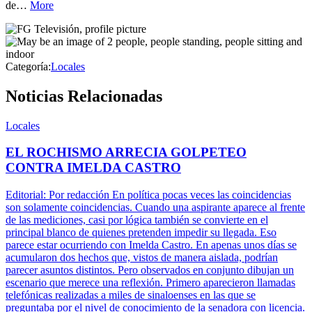
de…
More
Categoría:
Locales
Noticias Relacionadas
Locales
EL ROCHISMO ARRECIA GOLPETEO
CONTRA IMELDA CASTRO
Editorial: Por redacción En política pocas veces las coincidencias
son solamente coincidencias. Cuando una aspirante aparece al frente
de las mediciones, casi por lógica también se convierte en el
principal blanco de quienes pretenden impedir su llegada. Eso
parece estar ocurriendo con Imelda Castro. En apenas unos días se
acumularon dos hechos que, vistos de manera aislada, podrían
parecer asuntos distintos. Pero observados en conjunto dibujan un
escenario que merece una reflexión. Primero aparecieron llamadas
telefónicas realizadas a miles de sinaloenses en las que se
preguntaba por el nivel de conocimiento de la senadora con licencia.