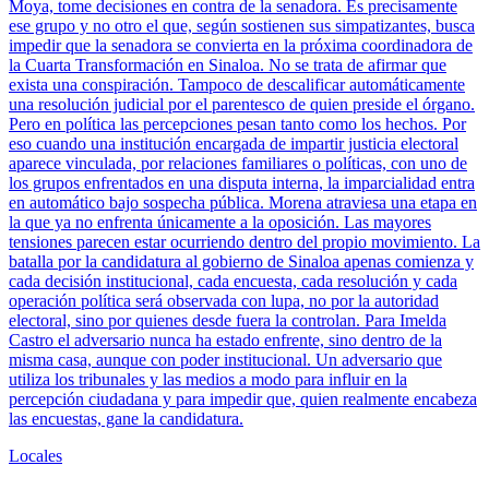
Moya, tome decisiones en contra de la senadora. Es precisamente
ese grupo y no otro el que, según sostienen sus simpatizantes, busca
impedir que la senadora se convierta en la próxima coordinadora de
la Cuarta Transformación en Sinaloa. No se trata de afirmar que
exista una conspiración. Tampoco de descalificar automáticamente
una resolución judicial por el parentesco de quien preside el órgano.
Pero en política las percepciones pesan tanto como los hechos. Por
eso cuando una institución encargada de impartir justicia electoral
aparece vinculada, por relaciones familiares o políticas, con uno de
los grupos enfrentados en una disputa interna, la imparcialidad entra
en automático bajo sospecha pública. Morena atraviesa una etapa en
la que ya no enfrenta únicamente a la oposición. Las mayores
tensiones parecen estar ocurriendo dentro del propio movimiento. La
batalla por la candidatura al gobierno de Sinaloa apenas comienza y
cada decisión institucional, cada encuesta, cada resolución y cada
operación política será observada con lupa, no por la autoridad
electoral, sino por quienes desde fuera la controlan. Para Imelda
Castro el adversario nunca ha estado enfrente, sino dentro de la
misma casa, aunque con poder institucional. Un adversario que
utiliza los tribunales y las medios a modo para influir en la
percepción ciudadana y para impedir que, quien realmente encabeza
las encuestas, gane la candidatura.
Locales