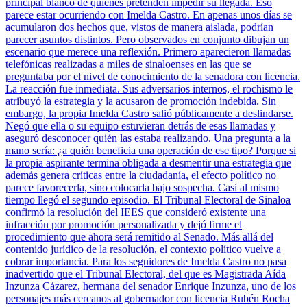
principal blanco de quienes pretenden impedir su llegada. Eso
parece estar ocurriendo con Imelda Castro. En apenas unos días se
acumularon dos hechos que, vistos de manera aislada, podrían
parecer asuntos distintos. Pero observados en conjunto dibujan un
escenario que merece una reflexión. Primero aparecieron llamadas
telefónicas realizadas a miles de sinaloenses en las que se
preguntaba por el nivel de conocimiento de la senadora con licencia.
La reacción fue inmediata. Sus adversarios internos, el rochismo le
atribuyó la estrategia y la acusaron de promoción indebida. Sin
embargo, la propia Imelda Castro salió públicamente a deslindarse.
Negó que ella o su equipo estuvieran detrás de esas llamadas y
aseguró desconocer quién las estaba realizando. Una pregunta a la
mano sería: ¿a quién beneficia una operación de ese tipo? Porque si
la propia aspirante termina obligada a desmentir una estrategia que
además genera críticas entre la ciudadanía, el efecto político no
parece favorecerla, sino colocarla bajo sospecha. Casi al mismo
tiempo llegó el segundo episodio. El Tribunal Electoral de Sinaloa
confirmó la resolución del IEES que consideró existente una
infracción por promoción personalizada y dejó firme el
procedimiento que ahora será remitido al Senado. Más allá del
contenido jurídico de la resolución, el contexto político vuelve a
cobrar importancia. Para los seguidores de Imelda Castro no pasa
inadvertido que el Tribunal Electoral, del que es Magistrada Aída
Inzunza Cázarez, hermana del senador Enrique Inzunza, uno de los
personajes más cercanos al gobernador con licencia Rubén Rocha