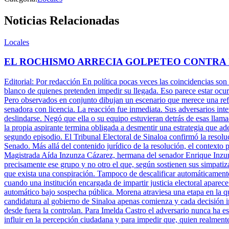
Noticias Relacionadas
Locales
EL ROCHISMO ARRECIA GOLPETEO CONTRA
Editorial: Por redacción En política pocas veces las coincidencias son
blanco de quienes pretenden impedir su llegada. Eso parece estar ocu
Pero observados en conjunto dibujan un escenario que merece una refle
senadora con licencia. La reacción fue inmediata. Sus adversarios inte
deslindarse. Negó que ella o su equipo estuvieran detrás de esas llam
la propia aspirante termina obligada a desmentir una estrategia que ade
segundo episodio. El Tribunal Electoral de Sinaloa confirmó la resolu
Senado. Más allá del contenido jurídico de la resolución, el contexto 
Magistrada Aída Inzunza Cázarez, hermana del senador Enrique Inzun
precisamente ese grupo y no otro el que, según sostienen sus simpatiz
que exista una conspiración. Tampoco de descalificar automáticamente 
cuando una institución encargada de impartir justicia electoral aparece
automático bajo sospecha pública. Morena atraviesa una etapa en la q
candidatura al gobierno de Sinaloa apenas comienza y cada decisión ins
desde fuera la controlan. Para Imelda Castro el adversario nunca ha es
influir en la percepción ciudadana y para impedir que, quien realment