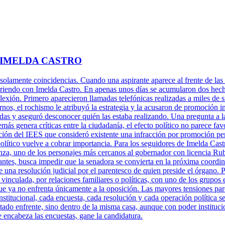
 IMELDA CASTRO
 solamente coincidencias. Cuando una aspirante aparece al frente de las 
rriendo con Imelda Castro. En apenas unos días se acumularon dos hechos
xión. Primero aparecieron llamadas telefónicas realizadas a miles de s
rnos, el rochismo le atribuyó la estrategia y la acusaron de promoción 
adas y aseguró desconocer quién las estaba realizando. Una pregunta a l
más genera críticas entre la ciudadanía, el efecto político no parece fa
ción del IEES que consideró existente una infracción por promoción per
político vuelve a cobrar importancia. Para los seguidores de Imelda Cast
za, uno de los personajes más cercanos al gobernador con licencia Ru
antes, busca impedir que la senadora se convierta en la próxima coordi
una resolución judicial por el parentesco de quien preside el órgano. P
 vinculada, por relaciones familiares o políticas, con uno de los grupos 
ue ya no enfrenta únicamente a la oposición. Las mayores tensiones pare
titucional, cada encuesta, cada resolución y cada operación política se
tado enfrente, sino dentro de la misma casa, aunque con poder instituci
e encabeza las encuestas, gane la candidatura.