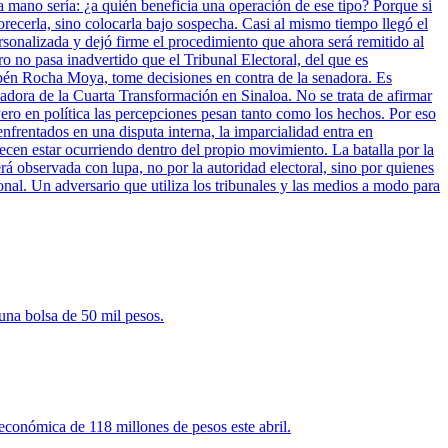
a mano sería: ¿a quién beneficia una operación de ese tipo? Porque si
vorecerla, sino colocarla bajo sospecha. Casi al mismo tiempo llegó el
sonalizada y dejó firme el procedimiento que ahora será remitido al
ro no pasa inadvertido que el Tribunal Electoral, del que es
bén Rocha Moya, tome decisiones en contra de la senadora. Es
nadora de la Cuarta Transformación en Sinaloa. No se trata de afirmar
ero en política las percepciones pesan tanto como los hechos. Por eso
enfrentados en una disputa interna, la imparcialidad entra en
cen estar ocurriendo dentro del propio movimiento. La batalla por la
rá observada con lupa, no por la autoridad electoral, sino por quienes
onal. Un adversario que utiliza los tribunales y las medios a modo para
una bolsa de 50 mil pesos.
 económica de 118 millones de pesos este abril.