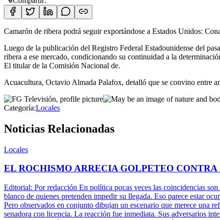
Compartir:
Camarón de ribera podrá seguir exportándose a Estados Unidos: Con
Luego de la publicación del Registro Federal Estadounidense del pasad
ribera a ese mercado, condicionando su continuidad a la determinación 
El titular de la Comisión Nacional de.
Acuacultura, Octavio Almada Palafox, detalló que se convino entre a
Categoría:
Locales
Noticias Relacionadas
Locales
EL ROCHISMO ARRECIA GOLPETEO CONTRA
Editorial: Por redacción En política pocas veces las coincidencias son
blanco de quienes pretenden impedir su llegada. Eso parece estar ocu
Pero observados en conjunto dibujan un escenario que merece una refle
senadora con licencia. La reacción fue inmediata. Sus adversarios inte