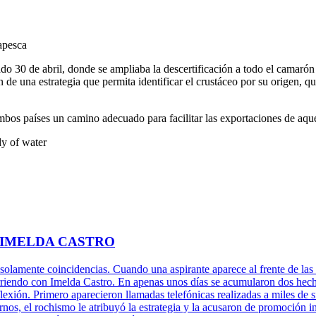
apesca
o 30 de abril, donde se ampliaba la descertificación a todo el
camarón s
de una estrategia que permita identificar el crustáceo por su origen, qu
mbos países un camino adecuado para facilitar las exportaciones de a
 IMELDA CASTRO
 solamente coincidencias. Cuando una aspirante aparece al frente de las 
rriendo con Imelda Castro. En apenas unos días se acumularon dos hechos
xión. Primero aparecieron llamadas telefónicas realizadas a miles de s
rnos, el rochismo le atribuyó la estrategia y la acusaron de promoción 