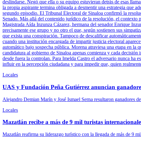
deslindarse. Negó que ella o su equipo estuvieran detrás de esas llam
la propia aspirante termina obligada a desmentir una estrategia que ade
segundo episodio. El Tribunal Electoral de Sinaloa confirmó la resolu
Senado. Más allá del contenido jurídico de la resolución, el contexto 
Magistrada Aída Inzunza Cázarez, hermana del senador Enrique Inzun
precisamente ese grupo y no otro el que, según sostienen sus simpatiz
que exista una conspiración. Tampoco de descalificar automáticamente 
cuando una institución encargada de impartir justicia electoral aparece
automático bajo sospecha pública. Morena atraviesa una etapa en la q
candidatura al gobierno de Sinaloa apenas comienza y cada decisión ins
desde fuera la controlan. Para Imelda Castro el adversario nunca ha es
influir en la percepción ciudadana y para impedir que, quien realment
Locales
UAS y Fundación Peña Gutiérrez anuncian ganadore
Alejandro Demian Marín y José Ismael Serna resultaron ganadores del
Locales
Mazatlán recibe a más de 9 mil turistas internacionales
Mazatlán reafirma su liderazgo turístico con la llegada de más de 9 mi