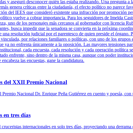
adas y aseguró desconocer quién las estaba realizando. Una pregunta a l
más genera críticas entre la ciudadanía, el efecto político no parece fa
ción del IEES que consideró existente una infracción por promoción per
político vuelve a cobrar importancia. Para los seguidores de Imelda Cast
za, uno de los personajes más cercanos al gobernador con licencia Ru
antes, busca impedir que la senadora se convierta en la próxima coordi
una resolución judicial por el parentesco de quien preside el órgano. P
 vinculada, por relaciones familiares o políticas, con uno de los grupos 
ue ya no enfrenta únicamente a la oposición. Las mayores tensiones pare
titucional, cada encuesta, cada resolución y cada operación política se
tado enfrente, sino dentro de la misma casa, aunque con poder instituci
e encabeza las encuestas, gane la candidatura.
s del XXII Premio Nacional
 Premio Nacional Dr. Enrique Peña Gutiérrez en cuento y poesía, con 
 en tres días
l cruceristas internacionales en solo tres días, proyectando una derrama