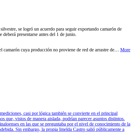
ilvestre, se logró un acuerdo para seguir exportando camarón de
e deberá presentarse antes del 1 de junio.
quel camarón cuya producción no proviene de red de arrastre de…
More
mediciones, casi por lógica también se convierte en el principal
 que, vistos de manera aislada, podrían parecer asuntos distintos.
inaloenses en las que se preguntaba por el nivel de conocimiento de la
indebida. Sin embargo, la propia Imelda Castro salió públicamente a