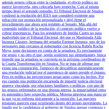
además genera críticas entre la ciudadanía, el efecto político no
parece favorecerla, sino colocarla bajo sospecha. Casi al mismo
tiempo llegó el segundo episodio. El Tribunal Electoral de Sinaloa
confirmó la resolución del IEES que consideró existente una
infracción por promoción personalizada y dejó firme el
procedimiento que ahora será remitido al Senado. Más allá del
contenido jurídico de la resolución, el contexto político vuelve a
cobrar importancia. Para los seguidores de Imelda Castro no pasa
inadvertido que el Tribunal Electoral, del que es Magistrada Aída
Inzunza Cázarez, hermana del senador Enrique Inzunza, uno de los
personajes más cercanos al gobernador con licencia Rubén Rocha
Moya, tome decisiones en contra de la senadora. Es precisamente
ese grupo y no otro el que, según sostienen sus simpatizantes, busca
impedir que la senadora se convierta en la próxima coordinadora de
la Cuarta Transformación en Sinaloa. No se trata de afirmar que
exista una conspiración. Tampoco de descalificar automáticamente
una resolución judicial por el parentesco de quien preside el órgano.
Pero en política las percepciones pesan tanto como los hechos. Por
eso cuando una institución encargada de impartir justicia electoral
aparece vinculada, por relaciones familiares o políticas, con uno de
los grupos enfrentados en una disputa interna, la imparcialidad entra
en automático bajo sospecha pública. Morena atraviesa una etapa en
la que ya no enfrenta únicamente a la oposición. Las mayores
tensiones parecen estar ocurriendo dentro del propio movimiento. La
batalla por la candidatura al gobierno de Sinaloa apenas comienza y