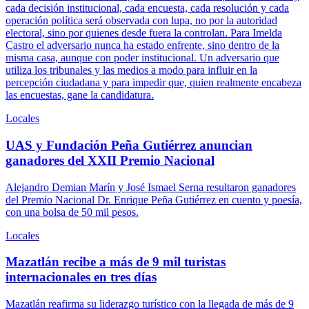
cada decisión institucional, cada encuesta, cada resolución y cada
operación política será observada con lupa, no por la autoridad
electoral, sino por quienes desde fuera la controlan. Para Imelda
Castro el adversario nunca ha estado enfrente, sino dentro de la
misma casa, aunque con poder institucional. Un adversario que
utiliza los tribunales y las medios a modo para influir en la
percepción ciudadana y para impedir que, quien realmente encabeza
las encuestas, gane la candidatura.
Locales
UAS y Fundación Peña Gutiérrez anuncian
ganadores del XXII Premio Nacional
Alejandro Demian Marín y José Ismael Serna resultaron ganadores
del Premio Nacional Dr. Enrique Peña Gutiérrez en cuento y poesía,
con una bolsa de 50 mil pesos.
Locales
Mazatlán recibe a más de 9 mil turistas
internacionales en tres días
Mazatlán reafirma su liderazgo turístico con la llegada de más de 9