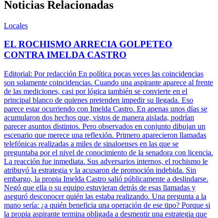
Noticias Relacionadas
Locales
EL ROCHISMO ARRECIA GOLPETEO
CONTRA IMELDA CASTRO
Editorial: Por redacción En política pocas veces las coincidencias
son solamente coincidencias. Cuando una aspirante aparece al frente
de las mediciones, casi por lógica también se convierte en el
principal blanco de quienes pretenden impedir su llegada. Eso
parece estar ocurriendo con Imelda Castro. En apenas unos días se
acumularon dos hechos que, vistos de manera aislada, podrían
parecer asuntos distintos. Pero observados en conjunto dibujan un
escenario que merece una reflexión. Primero aparecieron llamadas
telefónicas realizadas a miles de sinaloenses en las que se
preguntaba por el nivel de conocimiento de la senadora con licencia.
La reacción fue inmediata. Sus adversarios internos, el rochismo le
atribuyó la estrategia y la acusaron de promoción indebida. Sin
embargo, la propia Imelda Castro salió públicamente a deslindarse.
Negó que ella o su equipo estuvieran detrás de esas llamadas y
aseguró desconocer quién las estaba realizando. Una pregunta a la
mano sería: ¿a quién beneficia una operación de ese tipo? Porque si
la propia aspirante termina obligada a desmentir una estrategia que