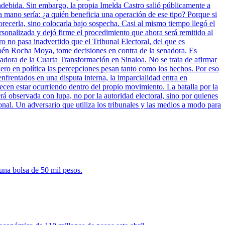
indebida. Sin embargo, la propia Imelda Castro salió públicamente a
a mano sería: ¿a quién beneficia una operación de ese tipo? Porque si
vorecerla, sino colocarla bajo sospecha. Casi al mismo tiempo llegó el
sonalizada y dejó firme el procedimiento que ahora será remitido al
ro no pasa inadvertido que el Tribunal Electoral, del que es
bén Rocha Moya, tome decisiones en contra de la senadora. Es
nadora de la Cuarta Transformación en Sinaloa. No se trata de afirmar
ero en política las percepciones pesan tanto como los hechos. Por eso
enfrentados en una disputa interna, la imparcialidad entra en
cen estar ocurriendo dentro del propio movimiento. La batalla por la
rá observada con lupa, no por la autoridad electoral, sino por quienes
onal. Un adversario que utiliza los tribunales y las medios a modo para
una bolsa de 50 mil pesos.