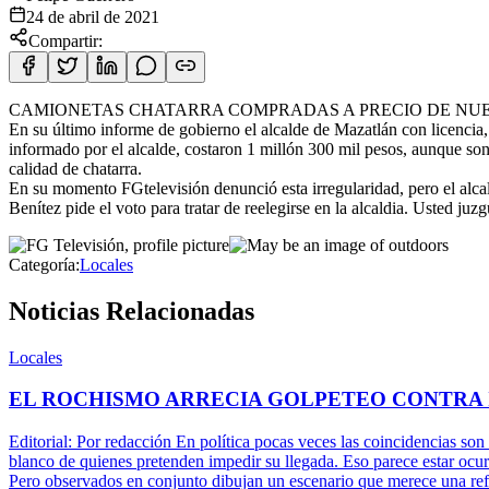
24 de abril de 2021
Compartir:
CAMIONETAS CHATARRA COMPRADAS A PRECIO DE NUEV
En su último informe de gobierno el alcalde de Mazatlán con licencia,
informado por el alcalde, costaron 1 millón 300 mil pesos, aunque s
calidad de chatarra.
En su momento FGtelevisión denunció esta irregularidad, pero el alcald
Benítez pide el voto para tratar de reelegirse en la alcaldia. Usted juzg
Categoría:
Locales
Noticias Relacionadas
Locales
EL ROCHISMO ARRECIA GOLPETEO CONTRA
Editorial: Por redacción En política pocas veces las coincidencias son
blanco de quienes pretenden impedir su llegada. Eso parece estar ocu
Pero observados en conjunto dibujan un escenario que merece una refle