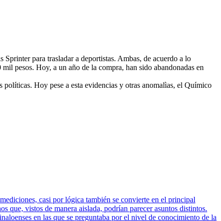
Sprinter para trasladar a deportistas. Ambas, de acuerdo a lo
0 mil pesos. Hoy, a un año de la compra, han sido abandonadas en
s políticas. Hoy pese a esta evidencias y otras anomalìas, el Químico
mediciones, casi por lógica también se convierte en el principal
 que, vistos de manera aislada, podrían parecer asuntos distintos.
inaloenses en las que se preguntaba por el nivel de conocimiento de la