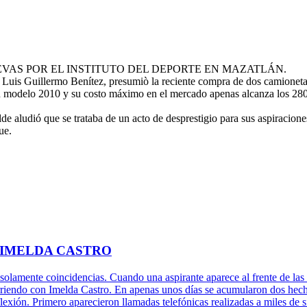
AS POR EL INSTITUTO DEL DEPORTE EN MAZATLÁN.
 Luis Guillermo Benítez, presumiò la reciente
compra de dos camionetas 
on modelo 2010 y su costo máximo en el mercado apenas alcanza los 28
e aludió que se trataba de un acto de desprestigio para sus aspiracione
ue.
 IMELDA CASTRO
 solamente coincidencias. Cuando una aspirante aparece al frente de las 
rriendo con Imelda Castro. En apenas unos días se acumularon dos hechos
xión. Primero aparecieron llamadas telefónicas realizadas a miles de s