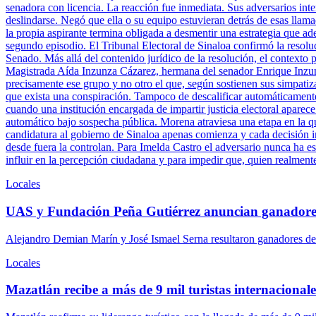
senadora con licencia. La reacción fue inmediata. Sus adversarios inte
deslindarse. Negó que ella o su equipo estuvieran detrás de esas llam
la propia aspirante termina obligada a desmentir una estrategia que ade
segundo episodio. El Tribunal Electoral de Sinaloa confirmó la resolu
Senado. Más allá del contenido jurídico de la resolución, el contexto 
Magistrada Aída Inzunza Cázarez, hermana del senador Enrique Inzun
precisamente ese grupo y no otro el que, según sostienen sus simpatiz
que exista una conspiración. Tampoco de descalificar automáticamente 
cuando una institución encargada de impartir justicia electoral aparece
automático bajo sospecha pública. Morena atraviesa una etapa en la q
candidatura al gobierno de Sinaloa apenas comienza y cada decisión ins
desde fuera la controlan. Para Imelda Castro el adversario nunca ha es
influir en la percepción ciudadana y para impedir que, quien realment
Locales
UAS y Fundación Peña Gutiérrez anuncian ganadore
Alejandro Demian Marín y José Ismael Serna resultaron ganadores del
Locales
Mazatlán recibe a más de 9 mil turistas internacionales