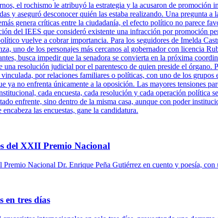
rnos, el rochismo le atribuyó la estrategia y la acusaron de promoción 
adas y aseguró desconocer quién las estaba realizando. Una pregunta a l
más genera críticas entre la ciudadanía, el efecto político no parece fa
ción del IEES que consideró existente una infracción por promoción per
político vuelve a cobrar importancia. Para los seguidores de Imelda Cast
za, uno de los personajes más cercanos al gobernador con licencia Ru
antes, busca impedir que la senadora se convierta en la próxima coordi
una resolución judicial por el parentesco de quien preside el órgano. P
 vinculada, por relaciones familiares o políticas, con uno de los grupos 
ue ya no enfrenta únicamente a la oposición. Las mayores tensiones pare
titucional, cada encuesta, cada resolución y cada operación política se
tado enfrente, sino dentro de la misma casa, aunque con poder instituci
e encabeza las encuestas, gane la candidatura.
s del XXII Premio Nacional
 Premio Nacional Dr. Enrique Peña Gutiérrez en cuento y poesía, con 
 en tres días