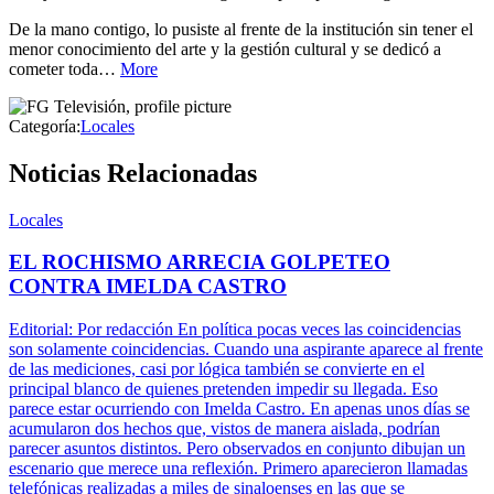
De la mano contigo, lo pusiste al frente de la institución sin tener el
menor conocimiento del arte y la gestión cultural y se dedicó a
cometer toda…
More
Categoría:
Locales
Noticias Relacionadas
Locales
EL ROCHISMO ARRECIA GOLPETEO
CONTRA IMELDA CASTRO
Editorial: Por redacción En política pocas veces las coincidencias
son solamente coincidencias. Cuando una aspirante aparece al frente
de las mediciones, casi por lógica también se convierte en el
principal blanco de quienes pretenden impedir su llegada. Eso
parece estar ocurriendo con Imelda Castro. En apenas unos días se
acumularon dos hechos que, vistos de manera aislada, podrían
parecer asuntos distintos. Pero observados en conjunto dibujan un
escenario que merece una reflexión. Primero aparecieron llamadas
telefónicas realizadas a miles de sinaloenses en las que se