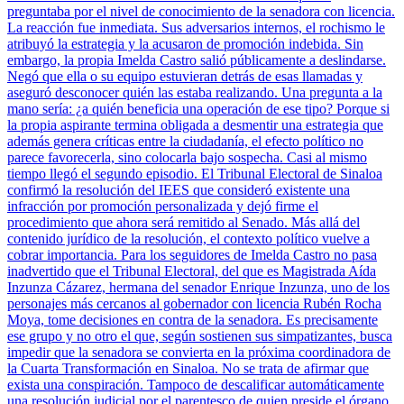
preguntaba por el nivel de conocimiento de la senadora con licencia.
La reacción fue inmediata. Sus adversarios internos, el rochismo le
atribuyó la estrategia y la acusaron de promoción indebida. Sin
embargo, la propia Imelda Castro salió públicamente a deslindarse.
Negó que ella o su equipo estuvieran detrás de esas llamadas y
aseguró desconocer quién las estaba realizando. Una pregunta a la
mano sería: ¿a quién beneficia una operación de ese tipo? Porque si
la propia aspirante termina obligada a desmentir una estrategia que
además genera críticas entre la ciudadanía, el efecto político no
parece favorecerla, sino colocarla bajo sospecha. Casi al mismo
tiempo llegó el segundo episodio. El Tribunal Electoral de Sinaloa
confirmó la resolución del IEES que consideró existente una
infracción por promoción personalizada y dejó firme el
procedimiento que ahora será remitido al Senado. Más allá del
contenido jurídico de la resolución, el contexto político vuelve a
cobrar importancia. Para los seguidores de Imelda Castro no pasa
inadvertido que el Tribunal Electoral, del que es Magistrada Aída
Inzunza Cázarez, hermana del senador Enrique Inzunza, uno de los
personajes más cercanos al gobernador con licencia Rubén Rocha
Moya, tome decisiones en contra de la senadora. Es precisamente
ese grupo y no otro el que, según sostienen sus simpatizantes, busca
impedir que la senadora se convierta en la próxima coordinadora de
la Cuarta Transformación en Sinaloa. No se trata de afirmar que
exista una conspiración. Tampoco de descalificar automáticamente
una resolución judicial por el parentesco de quien preside el órgano.