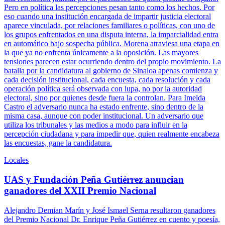
Pero en política las percepciones pesan tanto como los hechos. Por
eso cuando una institución encargada de impartir justicia electoral
aparece vinculada, por relaciones familiares o políticas, con uno de
los grupos enfrentados en una disputa interna, la imparcialidad entra
en automático bajo sospecha pública. Morena atraviesa una etapa en
la que ya no enfrenta únicamente a la oposición. Las mayores
tensiones parecen estar ocurriendo dentro del propio movimiento. La
batalla por la candidatura al gobierno de Sinaloa apenas comienza y
cada decisión institucional, cada encuesta, cada resolución y cada
operación política será observada con lupa, no por la autoridad
electoral, sino por quienes desde fuera la controlan. Para Imelda
Castro el adversario nunca ha estado enfrente, sino dentro de la
misma casa, aunque con poder institucional. Un adversario que
utiliza los tribunales y las medios a modo para influir en la
percepción ciudadana y para impedir que, quien realmente encabeza
las encuestas, gane la candidatura.
Locales
UAS y Fundación Peña Gutiérrez anuncian
ganadores del XXII Premio Nacional
Alejandro Demian Marín y José Ismael Serna resultaron ganadores
del Premio Nacional Dr. Enrique Peña Gutiérrez en cuento y poesía,