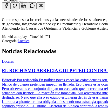
Compartir:
Como respuesta a los reclamos y a las necesidades de los sinaloense
de
gobierno, integradas en cinco ejes: Crecimiento y Desarrollo Econó
Atendiendo las Causas que Originan la Violencia; y Gobierno Auster
[fb_vid autoplay= "true" id=""]
Categoría:
Locales
Noticias Relacionadas
Locales
EL ROCHISMO ARRECIA GOLPETEO CONTRA
Editorial: Por redacción En política pocas veces las coincidencias son
blanco de quienes pretenden impedir su llegada. Eso parece estar ocu
Pero observados en conjunto dibujan un escenario que merece una refle
senadora con licencia. La reacción fue inmediata. Sus adversarios inte
deslindarse. Negó que ella o su equipo estuvieran detrás de esas llam
la propia aspirante termina obligada a desmentir una estrategia que ade
segundo episodio. El Tribunal Electoral de Sinaloa confirmó la resolu