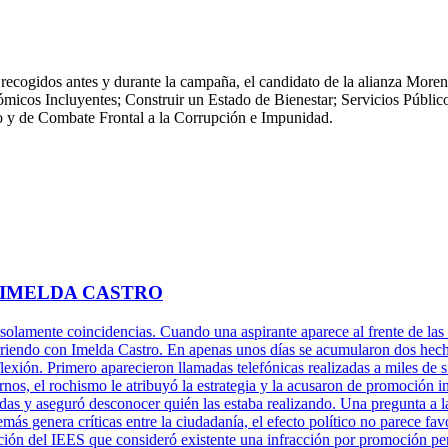
s, recogidos antes y durante la campaña, el candidato de la alianza Mo
micos Incluyentes; Construir un Estado de Bienestar; Servicios Público
o y de Combate Frontal a la Corrupción e Impunidad.
 IMELDA CASTRO
 solamente coincidencias. Cuando una aspirante aparece al frente de las 
rriendo con Imelda Castro. En apenas unos días se acumularon dos hechos
xión. Primero aparecieron llamadas telefónicas realizadas a miles de s
rnos, el rochismo le atribuyó la estrategia y la acusaron de promoción 
adas y aseguró desconocer quién las estaba realizando. Una pregunta a l
más genera críticas entre la ciudadanía, el efecto político no parece fa
ción del IEES que consideró existente una infracción por promoción per