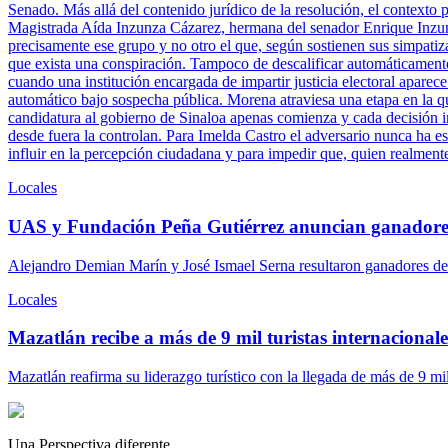
Senado. Más allá del contenido jurídico de la resolución, el contexto 
Magistrada Aída Inzunza Cázarez, hermana del senador Enrique Inzun
precisamente ese grupo y no otro el que, según sostienen sus simpatiz
que exista una conspiración. Tampoco de descalificar automáticamente 
cuando una institución encargada de impartir justicia electoral aparece
automático bajo sospecha pública. Morena atraviesa una etapa en la q
candidatura al gobierno de Sinaloa apenas comienza y cada decisión ins
desde fuera la controlan. Para Imelda Castro el adversario nunca ha es
influir en la percepción ciudadana y para impedir que, quien realment
Locales
UAS y Fundación Peña Gutiérrez anuncian ganadore
Alejandro Demian Marín y José Ismael Serna resultaron ganadores del
Locales
Mazatlán recibe a más de 9 mil turistas internacionales
Mazatlán reafirma su liderazgo turístico con la llegada de más de 9 mi
Una Perspectiva diferente.