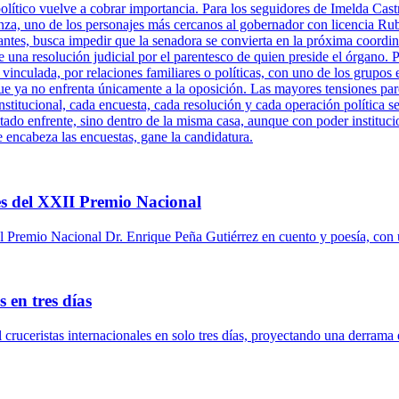
político vuelve a cobrar importancia. Para los seguidores de Imelda Cast
za, uno de los personajes más cercanos al gobernador con licencia Ru
antes, busca impedir que la senadora se convierta en la próxima coordi
una resolución judicial por el parentesco de quien preside el órgano. P
 vinculada, por relaciones familiares o políticas, con uno de los grupos 
ue ya no enfrenta únicamente a la oposición. Las mayores tensiones pare
titucional, cada encuesta, cada resolución y cada operación política se
tado enfrente, sino dentro de la misma casa, aunque con poder instituci
e encabeza las encuestas, gane la candidatura.
s del XXII Premio Nacional
 Premio Nacional Dr. Enrique Peña Gutiérrez en cuento y poesía, con 
 en tres días
l cruceristas internacionales en solo tres días, proyectando una derrama