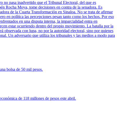
ro no pasa inadvertido que el Tribunal Electoral, del que es
bén Rocha Moya, tome decisiones en contra de la senadora. Es
nadora de la Cuarta Transformación en Sinaloa. No se trata de afirmar
ero en política las percepciones pesan tanto como los hechos. Por eso
enfrentados en una disputa interna, la imparcialidad entra en
cen estar ocurriendo dentro del propio movimiento. La batalla por la
rá observada con lupa, no por la autoridad electoral, sino por quienes
onal. Un adversario que utiliza los tribunales y las medios a modo para
una bolsa de 50 mil pesos.
 económica de 118 millones de pesos este abril.