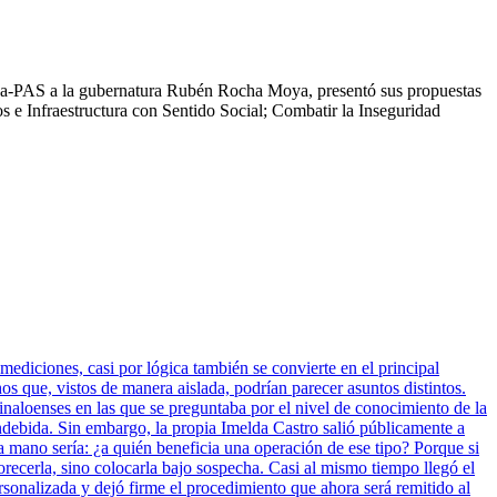
rena-PAS a la gubernatura Rubén Rocha Moya, presentó sus propuestas
s e Infraestructura con Sentido Social; Combatir la Inseguridad
mediciones, casi por lógica también se convierte en el principal
 que, vistos de manera aislada, podrían parecer asuntos distintos.
inaloenses en las que se preguntaba por el nivel de conocimiento de la
indebida. Sin embargo, la propia Imelda Castro salió públicamente a
a mano sería: ¿a quién beneficia una operación de ese tipo? Porque si
vorecerla, sino colocarla bajo sospecha. Casi al mismo tiempo llegó el
sonalizada y dejó firme el procedimiento que ahora será remitido al