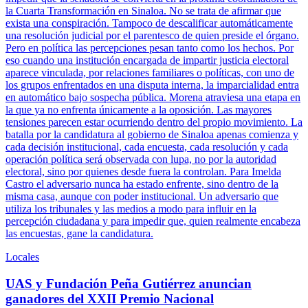
la Cuarta Transformación en Sinaloa. No se trata de afirmar que
exista una conspiración. Tampoco de descalificar automáticamente
una resolución judicial por el parentesco de quien preside el órgano.
Pero en política las percepciones pesan tanto como los hechos. Por
eso cuando una institución encargada de impartir justicia electoral
aparece vinculada, por relaciones familiares o políticas, con uno de
los grupos enfrentados en una disputa interna, la imparcialidad entra
en automático bajo sospecha pública. Morena atraviesa una etapa en
la que ya no enfrenta únicamente a la oposición. Las mayores
tensiones parecen estar ocurriendo dentro del propio movimiento. La
batalla por la candidatura al gobierno de Sinaloa apenas comienza y
cada decisión institucional, cada encuesta, cada resolución y cada
operación política será observada con lupa, no por la autoridad
electoral, sino por quienes desde fuera la controlan. Para Imelda
Castro el adversario nunca ha estado enfrente, sino dentro de la
misma casa, aunque con poder institucional. Un adversario que
utiliza los tribunales y las medios a modo para influir en la
percepción ciudadana y para impedir que, quien realmente encabeza
las encuestas, gane la candidatura.
Locales
UAS y Fundación Peña Gutiérrez anuncian
ganadores del XXII Premio Nacional