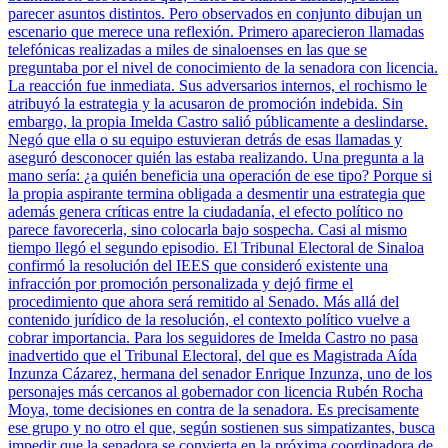
parecer asuntos distintos. Pero observados en conjunto dibujan un
escenario que merece una reflexión. Primero aparecieron llamadas
telefónicas realizadas a miles de sinaloenses en las que se
preguntaba por el nivel de conocimiento de la senadora con licencia.
La reacción fue inmediata. Sus adversarios internos, el rochismo le
atribuyó la estrategia y la acusaron de promoción indebida. Sin
embargo, la propia Imelda Castro salió públicamente a deslindarse.
Negó que ella o su equipo estuvieran detrás de esas llamadas y
aseguró desconocer quién las estaba realizando. Una pregunta a la
mano sería: ¿a quién beneficia una operación de ese tipo? Porque si
la propia aspirante termina obligada a desmentir una estrategia que
además genera críticas entre la ciudadanía, el efecto político no
parece favorecerla, sino colocarla bajo sospecha. Casi al mismo
tiempo llegó el segundo episodio. El Tribunal Electoral de Sinaloa
confirmó la resolución del IEES que consideró existente una
infracción por promoción personalizada y dejó firme el
procedimiento que ahora será remitido al Senado. Más allá del
contenido jurídico de la resolución, el contexto político vuelve a
cobrar importancia. Para los seguidores de Imelda Castro no pasa
inadvertido que el Tribunal Electoral, del que es Magistrada Aída
Inzunza Cázarez, hermana del senador Enrique Inzunza, uno de los
personajes más cercanos al gobernador con licencia Rubén Rocha
Moya, tome decisiones en contra de la senadora. Es precisamente
ese grupo y no otro el que, según sostienen sus simpatizantes, busca
impedir que la senadora se convierta en la próxima coordinadora de