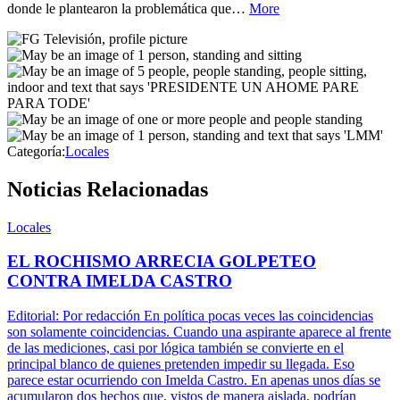
donde le plantearon la problemática que…
More
Categoría:
Locales
Noticias Relacionadas
Locales
EL ROCHISMO ARRECIA GOLPETEO
CONTRA IMELDA CASTRO
Editorial: Por redacción En política pocas veces las coincidencias
son solamente coincidencias. Cuando una aspirante aparece al frente
de las mediciones, casi por lógica también se convierte en el
principal blanco de quienes pretenden impedir su llegada. Eso
parece estar ocurriendo con Imelda Castro. En apenas unos días se
acumularon dos hechos que, vistos de manera aislada, podrían