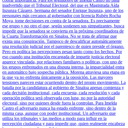
cobrar importancia. Para los seguidores de Imelda Castro no pasa
inadvertido que el Tribunal Electoral, del que es Magistrada Aída
Inzunza Cázarez, hermana del senador Enrique Inzunza, uno de los
personajes más cercanos al gobernador con licencia Rubén Rocha
Moya, tome decisiones en contra de la senadora. Es precisamente
ese grupo y no otro el que, según sostienen sus simpatizantes, busca
impedir que la senadora se convierta en la próxima coordinadora de
la Cuarta Transformación en Sinaloa. No se trata de afirmar que
exista una conspiración. Tampoco de descalificar automáticamente
una resolución judicial por el parentesco de quien preside el órgano.
Pero en política las percepciones pesan tanto como los hechos. Por
eso cuando una institución encargada de impartir justicia electoral
aparece vinculada, por relaciones familiares o políticas, con uno de
los grupos enfrentados en una disputa interna, la imparcialidad entra
en automático bajo sospecha pública. Morena atraviesa una etapa en
la que ya no enfrenta únicamente a la oposición. Las mayores
tensiones parecen estar ocurriendo dentro del propio movimiento. La
batalla por la candidatura al gobierno de Sinaloa apenas comienza y
cada decisión institucional, cada encuesta, cada resolución y cada
operación política será observada con lupa, no por la autoridad
electoral, sino por quienes desde fuera la controlan. Para Imelda
Castro el adversario nunca ha estado enfrente, sino dentro de la
misma casa, aunque con poder institucional. Un adversario que
utiliza los tribunales y las medios a modo para influir en la
percepción ciudadana y para impedir que, quien realmente encabeza