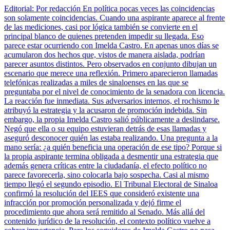
Editorial: Por redacción En política pocas veces las coincidencias
son solamente coincidencias. Cuando una aspirante aparece al frente
de las mediciones, casi por lógica también se convierte en el
principal blanco de quienes pretenden impedir su llegada. Eso
parece estar ocurriendo con Imelda Castro. En apenas unos días se
acumularon dos hechos que, vistos de manera aislada, podrían
parecer asuntos distintos. Pero observados en conjunto dibujan un
escenario que merece una reflexión. Primero aparecieron llamadas
telefónicas realizadas a miles de sinaloenses en las que se
preguntaba por el nivel de conocimiento de la senadora con licencia.
La reacción fue inmediata. Sus adversarios internos, el rochismo le
atribuyó la estrategia y la acusaron de promoción indebida. Sin
embargo, la propia Imelda Castro salió públicamente a deslindarse.
Negó que ella o su equipo estuvieran detrás de esas llamadas y
aseguró desconocer quién las estaba realizando. Una pregunta a la
mano sería: ¿a quién beneficia una operación de ese tipo? Porque si
la propia aspirante termina obligada a desmentir una estrategia que
además genera críticas entre la ciudadanía, el efecto político no
parece favorecerla, sino colocarla bajo sospecha. Casi al mismo
tiempo llegó el segundo episodio. El Tribunal Electoral de Sinaloa
confirmó la resolución del IEES que consideró existente una
infracción por promoción personalizada y dejó firme el
procedimiento que ahora será remitido al Senado. Más allá del
contenido jurídico de la resolución, el contexto político vuelve a