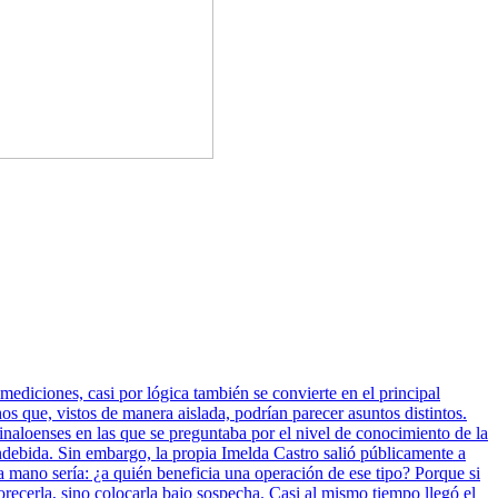
mediciones, casi por lógica también se convierte en el principal
 que, vistos de manera aislada, podrían parecer asuntos distintos.
inaloenses en las que se preguntaba por el nivel de conocimiento de la
indebida. Sin embargo, la propia Imelda Castro salió públicamente a
a mano sería: ¿a quién beneficia una operación de ese tipo? Porque si
vorecerla, sino colocarla bajo sospecha. Casi al mismo tiempo llegó el