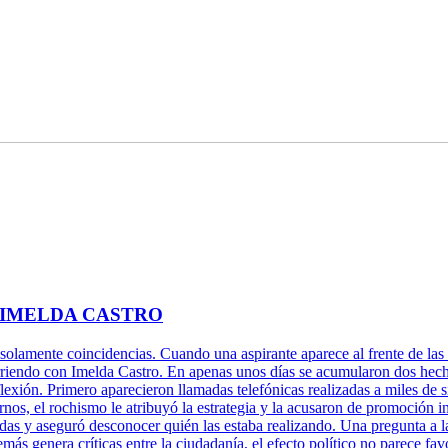
 IMELDA CASTRO
 solamente coincidencias. Cuando una aspirante aparece al frente de las 
rriendo con Imelda Castro. En apenas unos días se acumularon dos hechos
xión. Primero aparecieron llamadas telefónicas realizadas a miles de s
rnos, el rochismo le atribuyó la estrategia y la acusaron de promoción 
adas y aseguró desconocer quién las estaba realizando. Una pregunta a l
más genera críticas entre la ciudadanía, el efecto político no parece fa