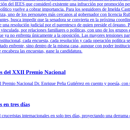
ción del IEES que consideró existente una infracción por promoción per
político vuelve a cobrar importancia. Para los seguidores de Imelda Cast
za, uno de los personajes más cercanos al gobernador con licencia Ru
antes, busca impedir que la senadora se convierta en la próxima coordi
una resolución judicial por el parentesco de quien preside el órgano. P
 vinculada, por relaciones familiares o políticas, con uno de los grupos 
ue ya no enfrenta únicamente a la oposición. Las mayores tensiones pare
titucional, cada encuesta, cada resolución y cada operación política se
tado enfrente, sino dentro de la misma casa, aunque con poder instituci
e encabeza las encuestas, gane la candidatura.
s del XXII Premio Nacional
 Premio Nacional Dr. Enrique Peña Gutiérrez en cuento y poesía, con 
 en tres días
l cruceristas internacionales en solo tres días, proyectando una derrama