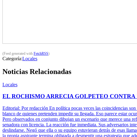
(Feed generated with
FetchRSS
)
Categoría:
Locales
Noticias Relacionadas
Locales
EL ROCHISMO ARRECIA GOLPETEO CONTRA
Editorial: Por redacción En política pocas veces las coincidencias son
blanco de quienes pretenden impedir su llegada. Eso parece estar ocu
Pero observados en conjunto dibujan un escenario que merece una refle
senadora con licencia. La reacción fue inmediata. Sus adversarios inte
deslindarse. Negó que ella o su equipo estuvieran detrás de esas llam
la propia aspirante termina obligada a desmentir una estrategia que ade