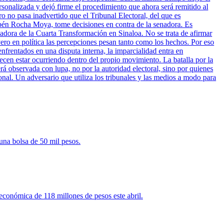
sonalizada y dejó firme el procedimiento que ahora será remitido al
ro no pasa inadvertido que el Tribunal Electoral, del que es
bén Rocha Moya, tome decisiones en contra de la senadora. Es
nadora de la Cuarta Transformación en Sinaloa. No se trata de afirmar
ero en política las percepciones pesan tanto como los hechos. Por eso
enfrentados en una disputa interna, la imparcialidad entra en
cen estar ocurriendo dentro del propio movimiento. La batalla por la
rá observada con lupa, no por la autoridad electoral, sino por quienes
onal. Un adversario que utiliza los tribunales y las medios a modo para
una bolsa de 50 mil pesos.
 económica de 118 millones de pesos este abril.