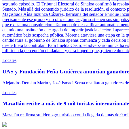
segundo episodio. El Tribunal Electoral de Sinaloa confirmó la resolu
Senado. Más allá del contenido jurídico de la resolución, el contexto 
Magistrada Aída Inzunza Cázarez, hermana del senador Enrique Inzun
precisamente ese grupo y no otro el que, según sostienen sus simpatiz
que exista una conspiración. Tampoco de descalificar automáticamente 
cuando una institución encargada de impartir justicia electoral aparece
automático bajo sospecha pública. Morena atraviesa una etapa en la q
candidatura al gobierno de Sinaloa apenas comienza y cada decisión ins
desde fuera la controlan. Para Imelda Castro el adversario nunca ha es
influir en la percepción ciudadana y para impedir que, quien realment
Locales
UAS y Fundación Peña Gutiérrez anuncian ganadore
Alejandro Demian Marín y José Ismael Serna resultaron ganadores del
Locales
Mazatlán recibe a más de 9 mil turistas internacionales
Mazatlán reafirma su liderazgo turístico con la llegada de más de 9 mi