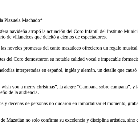
n la Plazuela Machado*
a navideña arropó la actuación del Coro Infantil del Instituto Munici
o de villancicos que deleitó a cientos de espectadores.
 las noveles promesas del canto mazatleco ofrecieron un regalo musical 
es del Coro demostraron su notable calidad vocal e impecable formación
melodías interpretadas en español, inglés y alemán, un detalle que causó 
wish you a merry christmas”, la alegre “Campana sobre campana”, y la
deño de la audiencia.
ios y decenas de personas no dudaron en inmortalizar el momento, graban
a de Mazatlán no solo confirma su excelencia y disciplina artística, sin