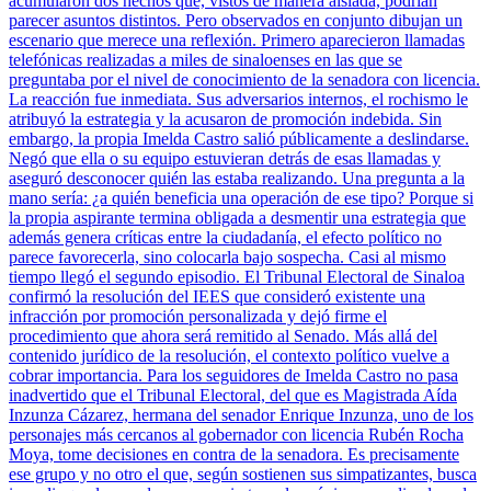
acumularon dos hechos que, vistos de manera aislada, podrían
parecer asuntos distintos. Pero observados en conjunto dibujan un
escenario que merece una reflexión. Primero aparecieron llamadas
telefónicas realizadas a miles de sinaloenses en las que se
preguntaba por el nivel de conocimiento de la senadora con licencia.
La reacción fue inmediata. Sus adversarios internos, el rochismo le
atribuyó la estrategia y la acusaron de promoción indebida. Sin
embargo, la propia Imelda Castro salió públicamente a deslindarse.
Negó que ella o su equipo estuvieran detrás de esas llamadas y
aseguró desconocer quién las estaba realizando. Una pregunta a la
mano sería: ¿a quién beneficia una operación de ese tipo? Porque si
la propia aspirante termina obligada a desmentir una estrategia que
además genera críticas entre la ciudadanía, el efecto político no
parece favorecerla, sino colocarla bajo sospecha. Casi al mismo
tiempo llegó el segundo episodio. El Tribunal Electoral de Sinaloa
confirmó la resolución del IEES que consideró existente una
infracción por promoción personalizada y dejó firme el
procedimiento que ahora será remitido al Senado. Más allá del
contenido jurídico de la resolución, el contexto político vuelve a
cobrar importancia. Para los seguidores de Imelda Castro no pasa
inadvertido que el Tribunal Electoral, del que es Magistrada Aída
Inzunza Cázarez, hermana del senador Enrique Inzunza, uno de los
personajes más cercanos al gobernador con licencia Rubén Rocha
Moya, tome decisiones en contra de la senadora. Es precisamente
ese grupo y no otro el que, según sostienen sus simpatizantes, busca