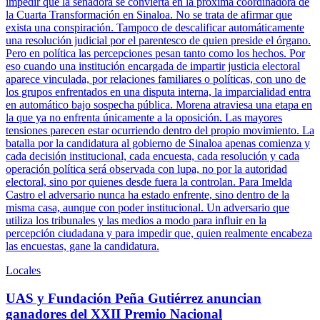
impedir que la senadora se convierta en la próxima coordinadora de
la Cuarta Transformación en Sinaloa. No se trata de afirmar que
exista una conspiración. Tampoco de descalificar automáticamente
una resolución judicial por el parentesco de quien preside el órgano.
Pero en política las percepciones pesan tanto como los hechos. Por
eso cuando una institución encargada de impartir justicia electoral
aparece vinculada, por relaciones familiares o políticas, con uno de
los grupos enfrentados en una disputa interna, la imparcialidad entra
en automático bajo sospecha pública. Morena atraviesa una etapa en
la que ya no enfrenta únicamente a la oposición. Las mayores
tensiones parecen estar ocurriendo dentro del propio movimiento. La
batalla por la candidatura al gobierno de Sinaloa apenas comienza y
cada decisión institucional, cada encuesta, cada resolución y cada
operación política será observada con lupa, no por la autoridad
electoral, sino por quienes desde fuera la controlan. Para Imelda
Castro el adversario nunca ha estado enfrente, sino dentro de la
misma casa, aunque con poder institucional. Un adversario que
utiliza los tribunales y las medios a modo para influir en la
percepción ciudadana y para impedir que, quien realmente encabeza
las encuestas, gane la candidatura.
Locales
UAS y Fundación Peña Gutiérrez anuncian
ganadores del XXII Premio Nacional