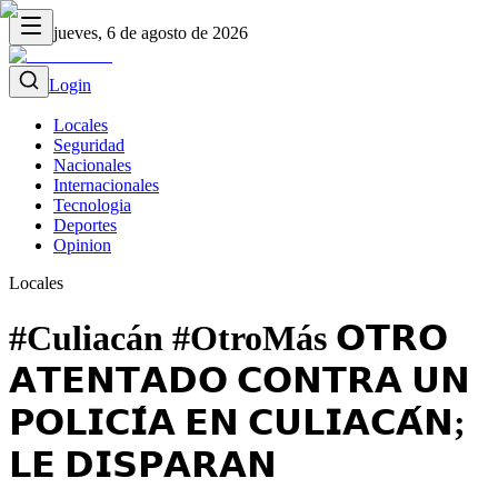
jueves, 6 de agosto de 2026
Login
Locales
Seguridad
Nacionales
Internacionales
Tecnologia
Deportes
Opinion
Locales
#Culiacán #OtroMás 𝗢𝗧𝗥𝗢
𝗔𝗧𝗘𝗡𝗧𝗔𝗗𝗢 𝗖𝗢𝗡𝗧𝗥𝗔 𝗨𝗡
𝗣𝗢𝗟𝗜𝗖𝗜́𝗔 𝗘𝗡 𝗖𝗨𝗟𝗜𝗔𝗖𝗔́𝗡;
𝗟𝗘 𝗗𝗜𝗦𝗣𝗔𝗥𝗔𝗡