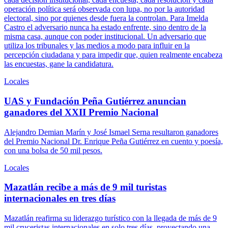
operación política será observada con lupa, no por la autoridad
electoral, sino por quienes desde fuera la controlan. Para Imelda
Castro el adversario nunca ha estado enfrente, sino dentro de la
misma casa, aunque con poder institucional. Un adversario que
utiliza los tribunales y las medios a modo para influir en la
percepción ciudadana y para impedir que, quien realmente encabeza
las encuestas, gane la candidatura.
Locales
UAS y Fundación Peña Gutiérrez anuncian
ganadores del XXII Premio Nacional
Alejandro Demian Marín y José Ismael Serna resultaron ganadores
del Premio Nacional Dr. Enrique Peña Gutiérrez en cuento y poesía,
con una bolsa de 50 mil pesos.
Locales
Mazatlán recibe a más de 9 mil turistas
internacionales en tres días
Mazatlán reafirma su liderazgo turístico con la llegada de más de 9
mil cruceristas internacionales en solo tres días, proyectando una