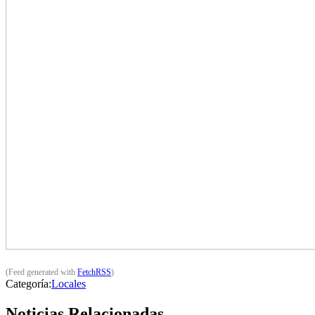
(Feed generated with
FetchRSS
)
Categoría:
Locales
Noticias Relacionadas