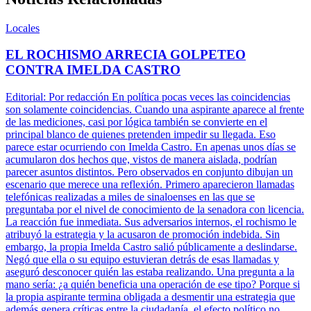
Locales
EL ROCHISMO ARRECIA GOLPETEO
CONTRA IMELDA CASTRO
Editorial: Por redacción En política pocas veces las coincidencias
son solamente coincidencias. Cuando una aspirante aparece al frente
de las mediciones, casi por lógica también se convierte en el
principal blanco de quienes pretenden impedir su llegada. Eso
parece estar ocurriendo con Imelda Castro. En apenas unos días se
acumularon dos hechos que, vistos de manera aislada, podrían
parecer asuntos distintos. Pero observados en conjunto dibujan un
escenario que merece una reflexión. Primero aparecieron llamadas
telefónicas realizadas a miles de sinaloenses en las que se
preguntaba por el nivel de conocimiento de la senadora con licencia.
La reacción fue inmediata. Sus adversarios internos, el rochismo le
atribuyó la estrategia y la acusaron de promoción indebida. Sin
embargo, la propia Imelda Castro salió públicamente a deslindarse.
Negó que ella o su equipo estuvieran detrás de esas llamadas y
aseguró desconocer quién las estaba realizando. Una pregunta a la
mano sería: ¿a quién beneficia una operación de ese tipo? Porque si
la propia aspirante termina obligada a desmentir una estrategia que
además genera críticas entre la ciudadanía, el efecto político no