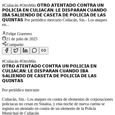
#Culiacán #OtroMás 𝗢𝗧𝗥𝗢 𝗔𝗧𝗘𝗡𝗧𝗔𝗗𝗢 𝗖𝗢𝗡𝗧𝗥𝗔 𝗨𝗡
𝗣𝗢𝗟𝗜𝗖𝗜́𝗔 𝗘𝗡 𝗖𝗨𝗟𝗜𝗔𝗖𝗔́𝗡; 𝗟𝗘 𝗗𝗜𝗦𝗣𝗔𝗥𝗔𝗡 𝗖𝗨𝗔𝗡𝗗𝗢
𝗜𝗕𝗔 𝗦𝗔𝗟𝗜𝗘𝗡𝗗𝗢 𝗗𝗘 𝗖𝗔𝗦𝗘𝗧𝗔 𝗗𝗘 𝗣𝗢𝗟𝗜𝗖𝗜́𝗔 𝗗𝗘 𝗟𝗔𝗦
𝗤𝗨𝗜𝗡𝗧𝗔𝗦 Por periódico mercurio Culiacán, Sin.- Los ataques
en...
Felipe Guerrero
21 de julio de 2025
Compartir:
#Culiacán #OtroMás
𝗢𝗧𝗥𝗢 𝗔𝗧𝗘𝗡𝗧𝗔𝗗𝗢 𝗖𝗢𝗡𝗧𝗥𝗔 𝗨𝗡 𝗣𝗢𝗟𝗜𝗖𝗜́𝗔 𝗘𝗡
𝗖𝗨𝗟𝗜𝗔𝗖𝗔́𝗡; 𝗟𝗘 𝗗𝗜𝗦𝗣𝗔𝗥𝗔𝗡 𝗖𝗨𝗔𝗡𝗗𝗢 𝗜𝗕𝗔
𝗦𝗔𝗟𝗜𝗘𝗡𝗗𝗢 𝗗𝗘 𝗖𝗔𝗦𝗘𝗧𝗔 𝗗𝗘 𝗣𝗢𝗟𝗜𝗖𝗜́𝗔 𝗗𝗘 𝗟𝗔𝗦
𝗤𝗨𝗜𝗡𝗧𝗔𝗦
Por periódico mercurio
Culiacán, Sin.- Los ataques en contra de elementos de corporaciones
policiacas no cesan en Sinaloa, y esta noche de nueva cuenta se
registra un atentado en contra de un elemento de la Policía
Municipal de Culiacán.