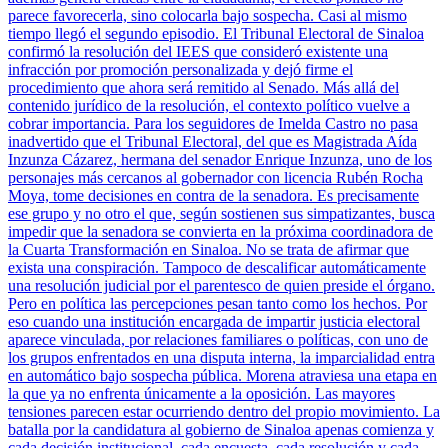
parece favorecerla, sino colocarla bajo sospecha. Casi al mismo
tiempo llegó el segundo episodio. El Tribunal Electoral de Sinaloa
confirmó la resolución del IEES que consideró existente una
infracción por promoción personalizada y dejó firme el
procedimiento que ahora será remitido al Senado. Más allá del
contenido jurídico de la resolución, el contexto político vuelve a
cobrar importancia. Para los seguidores de Imelda Castro no pasa
inadvertido que el Tribunal Electoral, del que es Magistrada Aída
Inzunza Cázarez, hermana del senador Enrique Inzunza, uno de los
personajes más cercanos al gobernador con licencia Rubén Rocha
Moya, tome decisiones en contra de la senadora. Es precisamente
ese grupo y no otro el que, según sostienen sus simpatizantes, busca
impedir que la senadora se convierta en la próxima coordinadora de
la Cuarta Transformación en Sinaloa. No se trata de afirmar que
exista una conspiración. Tampoco de descalificar automáticamente
una resolución judicial por el parentesco de quien preside el órgano.
Pero en política las percepciones pesan tanto como los hechos. Por
eso cuando una institución encargada de impartir justicia electoral
aparece vinculada, por relaciones familiares o políticas, con uno de
los grupos enfrentados en una disputa interna, la imparcialidad entra
en automático bajo sospecha pública. Morena atraviesa una etapa en
la que ya no enfrenta únicamente a la oposición. Las mayores
tensiones parecen estar ocurriendo dentro del propio movimiento. La
batalla por la candidatura al gobierno de Sinaloa apenas comienza y
cada decisión institucional, cada encuesta, cada resolución y cada