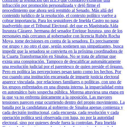
confirmó la resolución del IEES que consideró existente una
infracción por promoción personalizada y dejó firme el
procedimiento que ahora será remitido al Senado. Más allá del
contenido jurídico de la resolución, el contexto político vuelve a
cobrar importancia. Para los seguidores de Imelda Castro no pasa
inadvertido que el Tribunal Electoral, del que es Magistrada Aída
Inzunza Cázarez, hermana del senador Enrique Inzunza, uno de los
personajes más cercanos al gobernador con licencia Rubén Rocha
Moya, tome decisiones en contra de la senadora. Es precisamente
ese grupo y no otro el que, según sostienen sus simpatizantes, busca
impedir que la senadora se convierta en la próxima coordinadora de
la Cuarta Transformación en Sinaloa. No se trata de afirmar que
exista una conspiración. Tampoco de descalificar automáticamente
una resolución judicial por el parentesco de quien preside el órgano.
Pero en política las percepciones pesan tanto como los hechos. Por
eso cuando una institución encargada de impartir justicia electoral
aparece vinculada, por relaciones familiares o políticas, con uno de
los grupos enfrentados en una disputa interna, la imparcialidad entra
en automático bajo sospecha pública. Morena atraviesa una etapa en
la que ya no enfrenta únicamente a la oposición. Las mayores
tensiones parecen estar ocurriendo dentro del propio movimiento. La
batalla por la candidatura al gobierno de Sinaloa apenas comienza y
cada decisión institucional, cada encuesta, cada resolución y cada
operación política será observada con lupa, no por la autoridad
electoral, sino por quienes desde fuera la controlan. Para Imelda