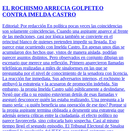
EL ROCHISMO ARRECIA GOLPETEO
CONTRA IMELDA CASTRO
Editorial: Por redacción En política pocas veces las coincidencias
son solamente coincidencias. Cuando una aspirante aparece al frente
de las mediciones, casi por lógica también se convierte en el
principal blanco de quienes pretenden impedir su llegada. Eso
parece estar ocurriendo con Imelda Castro. En apenas unos días se
acumularon dos hechos que, vistos de manera aislada, podrían
parecer asuntos distintos. Pero observados en conjunto dibujan un
escenario que merece una reflexión. Primero aparecieron llamadas
telefónicas realizadas a miles de sinaloenses en las que se
preguntaba por el nivel de conocimiento de la senadora con licencia.
La reacción fue inmediata. Sus adversarios internos, el rochismo le
atribuyó la estrategia y la acusaron de promoción indebida. Sin
embargo, la propia Imelda Castro salió públicamente a deslindarse.
Negó que ella o su equipo estuvieran detrás de esas llamadas y
aseguró desconocer quién las estaba realizando. Una pregunta a la
mano sería: ¿a quién beneficia una operación de ese tipo? Porque si
la propia aspirante termina obligada a desmentir una estrategia que
además genera críticas entre la ciudadanía, el efecto político no
parece favorecerla, sino colocarla bajo sospecha. Casi al mismo
tiempo llegó el segundo episodio. El Tribunal Electoral de Sinaloa