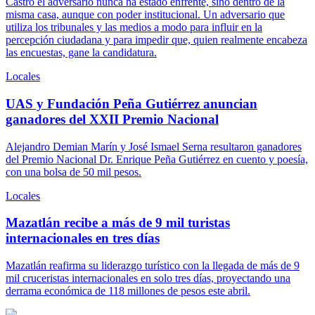
Castro el adversario nunca ha estado enfrente, sino dentro de la
misma casa, aunque con poder institucional. Un adversario que
utiliza los tribunales y las medios a modo para influir en la
percepción ciudadana y para impedir que, quien realmente encabeza
las encuestas, gane la candidatura.
Locales
UAS y Fundación Peña Gutiérrez anuncian
ganadores del XXII Premio Nacional
Alejandro Demian Marín y José Ismael Serna resultaron ganadores
del Premio Nacional Dr. Enrique Peña Gutiérrez en cuento y poesía,
con una bolsa de 50 mil pesos.
Locales
Mazatlán recibe a más de 9 mil turistas
internacionales en tres días
Mazatlán reafirma su liderazgo turístico con la llegada de más de 9
mil cruceristas internacionales en solo tres días, proyectando una
derrama económica de 118 millones de pesos este abril.