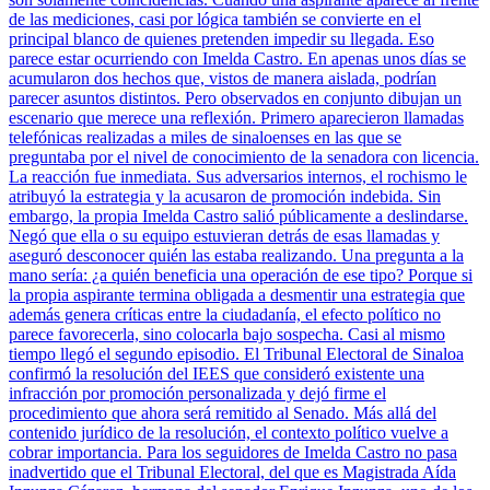
de las mediciones, casi por lógica también se convierte en el
principal blanco de quienes pretenden impedir su llegada. Eso
parece estar ocurriendo con Imelda Castro. En apenas unos días se
acumularon dos hechos que, vistos de manera aislada, podrían
parecer asuntos distintos. Pero observados en conjunto dibujan un
escenario que merece una reflexión. Primero aparecieron llamadas
telefónicas realizadas a miles de sinaloenses en las que se
preguntaba por el nivel de conocimiento de la senadora con licencia.
La reacción fue inmediata. Sus adversarios internos, el rochismo le
atribuyó la estrategia y la acusaron de promoción indebida. Sin
embargo, la propia Imelda Castro salió públicamente a deslindarse.
Negó que ella o su equipo estuvieran detrás de esas llamadas y
aseguró desconocer quién las estaba realizando. Una pregunta a la
mano sería: ¿a quién beneficia una operación de ese tipo? Porque si
la propia aspirante termina obligada a desmentir una estrategia que
además genera críticas entre la ciudadanía, el efecto político no
parece favorecerla, sino colocarla bajo sospecha. Casi al mismo
tiempo llegó el segundo episodio. El Tribunal Electoral de Sinaloa
confirmó la resolución del IEES que consideró existente una
infracción por promoción personalizada y dejó firme el
procedimiento que ahora será remitido al Senado. Más allá del
contenido jurídico de la resolución, el contexto político vuelve a
cobrar importancia. Para los seguidores de Imelda Castro no pasa
inadvertido que el Tribunal Electoral, del que es Magistrada Aída