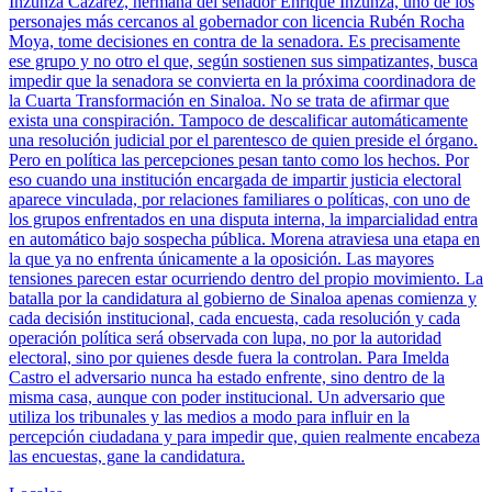
Inzunza Cázarez, hermana del senador Enrique Inzunza, uno de los
personajes más cercanos al gobernador con licencia Rubén Rocha
Moya, tome decisiones en contra de la senadora. Es precisamente
ese grupo y no otro el que, según sostienen sus simpatizantes, busca
impedir que la senadora se convierta en la próxima coordinadora de
la Cuarta Transformación en Sinaloa. No se trata de afirmar que
exista una conspiración. Tampoco de descalificar automáticamente
una resolución judicial por el parentesco de quien preside el órgano.
Pero en política las percepciones pesan tanto como los hechos. Por
eso cuando una institución encargada de impartir justicia electoral
aparece vinculada, por relaciones familiares o políticas, con uno de
los grupos enfrentados en una disputa interna, la imparcialidad entra
en automático bajo sospecha pública. Morena atraviesa una etapa en
la que ya no enfrenta únicamente a la oposición. Las mayores
tensiones parecen estar ocurriendo dentro del propio movimiento. La
batalla por la candidatura al gobierno de Sinaloa apenas comienza y
cada decisión institucional, cada encuesta, cada resolución y cada
operación política será observada con lupa, no por la autoridad
electoral, sino por quienes desde fuera la controlan. Para Imelda
Castro el adversario nunca ha estado enfrente, sino dentro de la
misma casa, aunque con poder institucional. Un adversario que
utiliza los tribunales y las medios a modo para influir en la
percepción ciudadana y para impedir que, quien realmente encabeza
las encuestas, gane la candidatura.