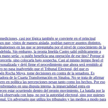
mediciones, casi por lógica también se convierte en el principal
 que, vistos de manera aislada, podrían parecer asuntos distintos.
inaloenses en las que se preguntaba por el nivel de conocimiento de la
indebida. Sin embargo, la propia Imelda Castro salió públicamente a
a mano sería: ¿a quién beneficia una operación de ese tipo? Porque si
vorecerla, sino colocarla bajo sospecha. Casi al mismo tiempo llegó el
sonalizada y dejó firme el procedimiento que ahora será remitido al
ro no pasa inadvertido que el Tribunal Electoral, del que es
bén Rocha Moya, tome decisiones en contra de la senadora. Es
nadora de la Cuarta Transformación en Sinaloa. No se trata de afirmar
ero en política las percepciones pesan tanto como los hechos. Por eso
enfrentados en una disputa interna, la imparcialidad entra en
cen estar ocurriendo dentro del propio movimiento. La batalla por la
rá observada con lupa, no por la autoridad electoral, sino por quienes
onal. Un adversario que utiliza los tribunales y las medios a modo para