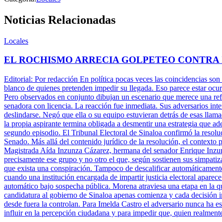
Noticias Relacionadas
Locales
EL ROCHISMO ARRECIA GOLPETEO CONTRA
Editorial: Por redacción En política pocas veces las coincidencias son
blanco de quienes pretenden impedir su llegada. Eso parece estar ocu
Pero observados en conjunto dibujan un escenario que merece una refle
senadora con licencia. La reacción fue inmediata. Sus adversarios inte
deslindarse. Negó que ella o su equipo estuvieran detrás de esas llam
la propia aspirante termina obligada a desmentir una estrategia que ade
segundo episodio. El Tribunal Electoral de Sinaloa confirmó la resolu
Senado. Más allá del contenido jurídico de la resolución, el contexto 
Magistrada Aída Inzunza Cázarez, hermana del senador Enrique Inzun
precisamente ese grupo y no otro el que, según sostienen sus simpatiz
que exista una conspiración. Tampoco de descalificar automáticamente 
cuando una institución encargada de impartir justicia electoral aparece
automático bajo sospecha pública. Morena atraviesa una etapa en la q
candidatura al gobierno de Sinaloa apenas comienza y cada decisión ins
desde fuera la controlan. Para Imelda Castro el adversario nunca ha es
influir en la percepción ciudadana y para impedir que, quien realment