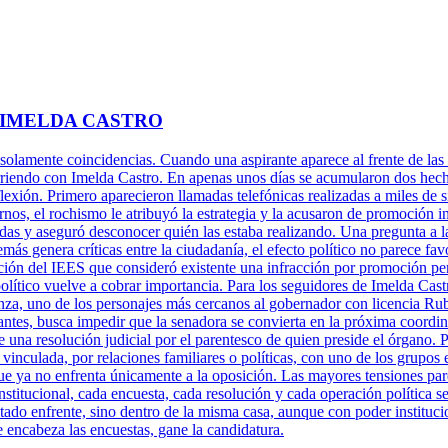
 IMELDA CASTRO
 solamente coincidencias. Cuando una aspirante aparece al frente de las 
rriendo con Imelda Castro. En apenas unos días se acumularon dos hechos
xión. Primero aparecieron llamadas telefónicas realizadas a miles de s
rnos, el rochismo le atribuyó la estrategia y la acusaron de promoción 
adas y aseguró desconocer quién las estaba realizando. Una pregunta a l
más genera críticas entre la ciudadanía, el efecto político no parece fa
ción del IEES que consideró existente una infracción por promoción per
político vuelve a cobrar importancia. Para los seguidores de Imelda Cast
za, uno de los personajes más cercanos al gobernador con licencia Ru
antes, busca impedir que la senadora se convierta en la próxima coordi
una resolución judicial por el parentesco de quien preside el órgano. P
 vinculada, por relaciones familiares o políticas, con uno de los grupos 
ue ya no enfrenta únicamente a la oposición. Las mayores tensiones pare
titucional, cada encuesta, cada resolución y cada operación política se
tado enfrente, sino dentro de la misma casa, aunque con poder instituci
e encabeza las encuestas, gane la candidatura.