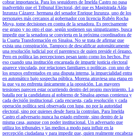
cobrar importancia. Para los seguidores de Imelda Castro no pasa
inadvertido que el Tribunal Electoral, del que es Magistrada Aída
Inzunza Cázarez, hermana del senador Enrique Inzunza, uno de los
personajes más cercanos al gobernador con licencia Rubén Rocha
Moya, tome decisiones en contra de la senadora. Es precisamente
ese grupo y no otro el que, según sostienen sus simpatizantes, busca
impedir que la senadora se convierta en la próxima coordinadora de
la Cuarta Transformación en Sinaloa. No se trata de afirmar que
exista una conspiración. Tampoco de descalificar automáticamente
una resolución judicial por el parentesco de quien preside el órgano.
Pero en política las percepciones pesan tanto como los hechos. Por
eso cuando una institución encargada de impartir justicia electoral
aparece vinculada, por relaciones familiares o políticas, con uno de
los grupos enfrentados en una disputa interna, la imparcialidad entra
en automático bajo sospecha pública. Morena atraviesa una etapa en
la que ya no enfrenta únicamente a la oposición. Las mayores
tensiones parecen estar ocurriendo dentro del propio movimiento. La
batalla por la candidatura al gobierno de Sinaloa apenas comienza y
cada decisión institucional, cada encuesta, cada resolución y cada
operación política será observada con lupa, no por la autoridad
electoral, sino por quienes desde fuera la controlan. Para Imelda
Castro el adversario nunca ha estado enfrente, sino dentro de la
misma casa, aunque con poder institucional. Un adversario que
utiliza los tribunales y las medios a modo para influir en la
percepción ciudadana y para impedir que, quien realmente encabeza