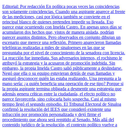
Editorial: Por redacción En política pocas veces las coincidencias
son solamente coincidencias. Cuando una aspirante aparece al frente
de las mediciones, casi por lógica también se convierte en el
principal blanco de quienes pretenden impedir su llegada. Eso
parece estar ocurriendo con Imelda Castro. En apenas unos días se
acumularon dos hechos que, vistos de manera aislada, podrían
parecer asuntos distintos. Pero observados en conjunto dibujan un
escenario que merece una reflexión. Primero aparecieron llamadas
telefónicas realizadas a miles de sinaloenses en las que se
preguntaba por el nivel de conocimiento de la senadora con licencia.
La reacción fue inmediata. Sus adversarios internos, el rochismo le
atribuyó la estrategia y la acusaron de promoción indebida. Sin
embargo, la propia Imelda Castro salió públicamente a deslindarse.
Negó que ella o su equipo estuvieran detrás de esas llamadas y
aseguró desconocer quién las estaba realizando. Una pregunta a la
mano sería: ¿a quién beneficia una operación de ese tipo? Porque si
la propia aspirante termina obligada a desmentir una estrategia que
además genera críticas entre la ciudadanía, el efecto político no
parece favorecerla, sino colocarla bajo sospecha. Casi al mismo
tiempo llegó el segundo episodio. El Tribunal Electoral de Sinaloa
confirmó la resolución del IEES que consideró existente una
infracción por promoción personalizada y dejó firme el
procedimiento que ahora será remitido al Senado. Más allá del
contenido jurídico de la resolución, el contexto político vuelve a