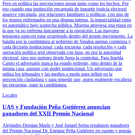
Pero en política las percepciones pesan tanto como los hechos. Por
eso cuando una institución encargada de impartir justicia electoral
aparece vinculada, por relaciones familiares o políticas, con uno de
los grupos enfrentados en una disputa interna, la imparcialidad entra
en automático bajo sospecha pública. Morena atraviesa una etapa en
la que ya no enfrenta únicamente a la oposición. Las mayores
tensiones parecen estar ocurriendo dentro del propio movimiento. La
batalla por la candidatura al gobierno de Sinaloa apenas comienza y
cada decisión institucional, cada encuesta, cada resolución y cada
operación política será observada con lupa, no por la autoridad
electoral, sino por quienes desde fuera la controlan. Para Imelda
Castro el adversario nunca ha estado enfrente, sino dentro de la
misma casa, aunque con poder institucional. Un adversario que
utiliza los tribunales y las medios a modo para influir en la
percepción ciudadana y para impedir que, quien realmente encabeza
las encuestas, gane la candidatura.
Locales
UAS y Fundación Peña Gutiérrez anuncian
ganadores del XXII Premio Nacional
Alejandro Demian Marín y José Ismael Serna resultaron ganadores
del Premio Nacional Dr. Enrique Peña Gutiérrez en cuento y poesía,