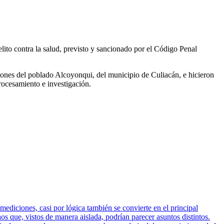
lito contra la
salud, previsto y sancionado por el Código Penal
iones del poblado Alcoyonqui, del municipio de Culiacán, e hicieron
procesamiento e investigación.
mediciones, casi por lógica también se convierte en el principal
 que, vistos de manera aislada, podrían parecer asuntos distintos.