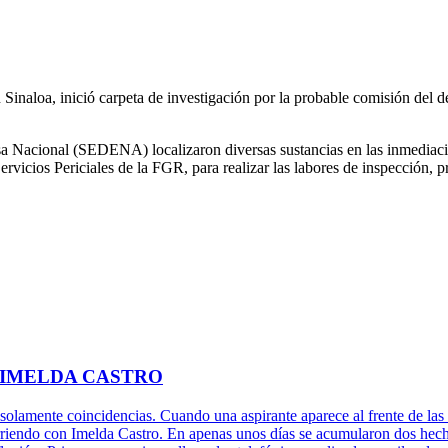
Sinaloa, inició carpeta de investigación por la probable comisión del de
nsa Nacional (SEDENA) localizaron diversas sustancias en las inmediac
Servicios Periciales de la FGR, para realizar las labores de inspección, 
 IMELDA CASTRO
 solamente coincidencias. Cuando una aspirante aparece al frente de las 
rriendo con Imelda Castro. En apenas unos días se acumularon dos hechos