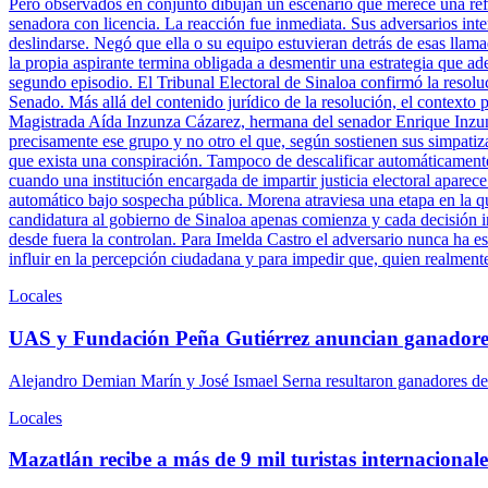
Pero observados en conjunto dibujan un escenario que merece una refle
senadora con licencia. La reacción fue inmediata. Sus adversarios inte
deslindarse. Negó que ella o su equipo estuvieran detrás de esas llam
la propia aspirante termina obligada a desmentir una estrategia que ade
segundo episodio. El Tribunal Electoral de Sinaloa confirmó la resolu
Senado. Más allá del contenido jurídico de la resolución, el contexto 
Magistrada Aída Inzunza Cázarez, hermana del senador Enrique Inzun
precisamente ese grupo y no otro el que, según sostienen sus simpatiz
que exista una conspiración. Tampoco de descalificar automáticamente 
cuando una institución encargada de impartir justicia electoral aparece
automático bajo sospecha pública. Morena atraviesa una etapa en la q
candidatura al gobierno de Sinaloa apenas comienza y cada decisión ins
desde fuera la controlan. Para Imelda Castro el adversario nunca ha es
influir en la percepción ciudadana y para impedir que, quien realment
Locales
UAS y Fundación Peña Gutiérrez anuncian ganadore
Alejandro Demian Marín y José Ismael Serna resultaron ganadores del
Locales
Mazatlán recibe a más de 9 mil turistas internacionales