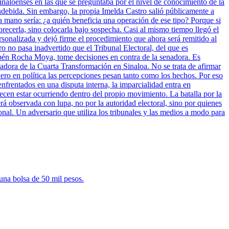
inaloenses en las que se preguntaba por el nivel de conocimiento de la
indebida. Sin embargo, la propia Imelda Castro salió públicamente a
a mano sería: ¿a quién beneficia una operación de ese tipo? Porque si
vorecerla, sino colocarla bajo sospecha. Casi al mismo tiempo llegó el
sonalizada y dejó firme el procedimiento que ahora será remitido al
ro no pasa inadvertido que el Tribunal Electoral, del que es
bén Rocha Moya, tome decisiones en contra de la senadora. Es
nadora de la Cuarta Transformación en Sinaloa. No se trata de afirmar
ero en política las percepciones pesan tanto como los hechos. Por eso
enfrentados en una disputa interna, la imparcialidad entra en
cen estar ocurriendo dentro del propio movimiento. La batalla por la
rá observada con lupa, no por la autoridad electoral, sino por quienes
onal. Un adversario que utiliza los tribunales y las medios a modo para
una bolsa de 50 mil pesos.