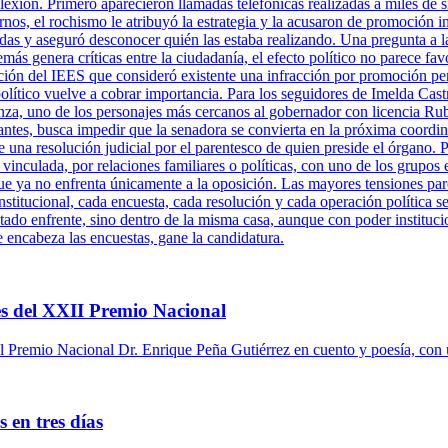
xión. Primero aparecieron llamadas telefónicas realizadas a miles de s
rnos, el rochismo le atribuyó la estrategia y la acusaron de promoción 
adas y aseguró desconocer quién las estaba realizando. Una pregunta a l
más genera críticas entre la ciudadanía, el efecto político no parece fa
ción del IEES que consideró existente una infracción por promoción per
político vuelve a cobrar importancia. Para los seguidores de Imelda Cast
za, uno de los personajes más cercanos al gobernador con licencia Ru
antes, busca impedir que la senadora se convierta en la próxima coordi
una resolución judicial por el parentesco de quien preside el órgano. P
 vinculada, por relaciones familiares o políticas, con uno de los grupos 
ue ya no enfrenta únicamente a la oposición. Las mayores tensiones pare
titucional, cada encuesta, cada resolución y cada operación política se
tado enfrente, sino dentro de la misma casa, aunque con poder instituci
e encabeza las encuestas, gane la candidatura.
s del XXII Premio Nacional
 Premio Nacional Dr. Enrique Peña Gutiérrez en cuento y poesía, con 
 en tres días