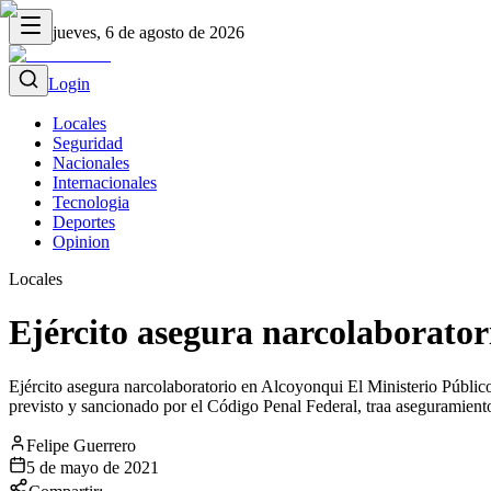
jueves, 6 de agosto de 2026
Login
Locales
Seguridad
Nacionales
Internacionales
Tecnologia
Deportes
Opinion
Locales
Ejército asegura narcolaborator
Ejército asegura narcolaboratorio en Alcoyonqui El Ministerio Público 
previsto y sancionado por el Código Penal Federal, traa aseguramiento
Felipe Guerrero
5 de mayo de 2021