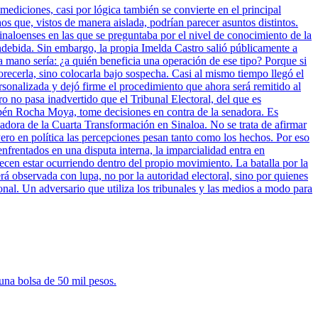
mediciones, casi por lógica también se convierte en el principal
 que, vistos de manera aislada, podrían parecer asuntos distintos.
inaloenses en las que se preguntaba por el nivel de conocimiento de la
indebida. Sin embargo, la propia Imelda Castro salió públicamente a
a mano sería: ¿a quién beneficia una operación de ese tipo? Porque si
vorecerla, sino colocarla bajo sospecha. Casi al mismo tiempo llegó el
sonalizada y dejó firme el procedimiento que ahora será remitido al
ro no pasa inadvertido que el Tribunal Electoral, del que es
bén Rocha Moya, tome decisiones en contra de la senadora. Es
nadora de la Cuarta Transformación en Sinaloa. No se trata de afirmar
ero en política las percepciones pesan tanto como los hechos. Por eso
enfrentados en una disputa interna, la imparcialidad entra en
cen estar ocurriendo dentro del propio movimiento. La batalla por la
rá observada con lupa, no por la autoridad electoral, sino por quienes
onal. Un adversario que utiliza los tribunales y las medios a modo para
una bolsa de 50 mil pesos.