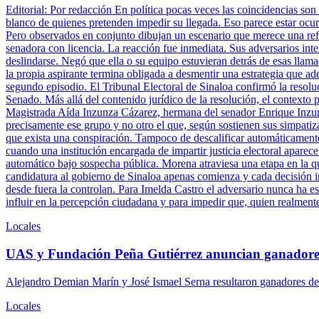
Editorial: Por redacción En política pocas veces las coincidencias son
blanco de quienes pretenden impedir su llegada. Eso parece estar ocu
Pero observados en conjunto dibujan un escenario que merece una refle
senadora con licencia. La reacción fue inmediata. Sus adversarios inte
deslindarse. Negó que ella o su equipo estuvieran detrás de esas llam
la propia aspirante termina obligada a desmentir una estrategia que ade
segundo episodio. El Tribunal Electoral de Sinaloa confirmó la resolu
Senado. Más allá del contenido jurídico de la resolución, el contexto 
Magistrada Aída Inzunza Cázarez, hermana del senador Enrique Inzun
precisamente ese grupo y no otro el que, según sostienen sus simpatiz
que exista una conspiración. Tampoco de descalificar automáticamente 
cuando una institución encargada de impartir justicia electoral aparece
automático bajo sospecha pública. Morena atraviesa una etapa en la q
candidatura al gobierno de Sinaloa apenas comienza y cada decisión ins
desde fuera la controlan. Para Imelda Castro el adversario nunca ha es
influir en la percepción ciudadana y para impedir que, quien realment
Locales
UAS y Fundación Peña Gutiérrez anuncian ganadore
Alejandro Demian Marín y José Ismael Serna resultaron ganadores del
Locales