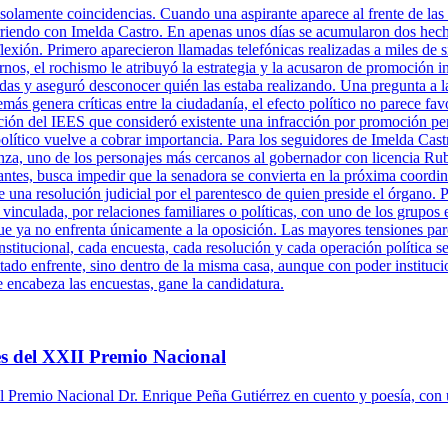
 solamente coincidencias. Cuando una aspirante aparece al frente de las 
rriendo con Imelda Castro. En apenas unos días se acumularon dos hechos
xión. Primero aparecieron llamadas telefónicas realizadas a miles de s
rnos, el rochismo le atribuyó la estrategia y la acusaron de promoción 
adas y aseguró desconocer quién las estaba realizando. Una pregunta a l
más genera críticas entre la ciudadanía, el efecto político no parece fa
ción del IEES que consideró existente una infracción por promoción per
político vuelve a cobrar importancia. Para los seguidores de Imelda Cast
za, uno de los personajes más cercanos al gobernador con licencia Ru
antes, busca impedir que la senadora se convierta en la próxima coordi
una resolución judicial por el parentesco de quien preside el órgano. P
 vinculada, por relaciones familiares o políticas, con uno de los grupos 
ue ya no enfrenta únicamente a la oposición. Las mayores tensiones pare
titucional, cada encuesta, cada resolución y cada operación política se
tado enfrente, sino dentro de la misma casa, aunque con poder instituci
e encabeza las encuestas, gane la candidatura.
s del XXII Premio Nacional
 Premio Nacional Dr. Enrique Peña Gutiérrez en cuento y poesía, con 