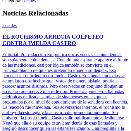
Categoría:
Locales
Noticias Relacionadas
Locales
EL ROCHISMO ARRECIA GOLPETEO
CONTRA IMELDA CASTRO
Editorial: Por redacción En política pocas veces las coincidencias
son solamente coincidencias. Cuando una aspirante aparece al frente
de las mediciones, casi por lógica también se convierte en el
principal blanco de quienes pretenden impedir su llegada. Eso
parece estar ocurriendo con Imelda Castro. En apenas unos días se
acumularon dos hechos que, vistos de manera aislada, podrían
parecer asuntos distintos. Pero observados en conjunto dibujan un
escenario que merece una reflexión. Primero aparecieron llamadas
telefónicas realizadas a miles de sinaloenses en las que se
preguntaba por el nivel de conocimiento de la senadora con licencia.
La reacción fue inmediata. Sus adversarios internos, el rochismo le
atribuyó la estrategia y la acusaron de promoción indebida. Sin
embargo, la propia Imelda Castro salió públicamente a deslindarse.
Negó que ella o su equipo estuvieran detrás de esas llamadas y
aseguró desconocer quién las estaba realizando. Una pregunta a la