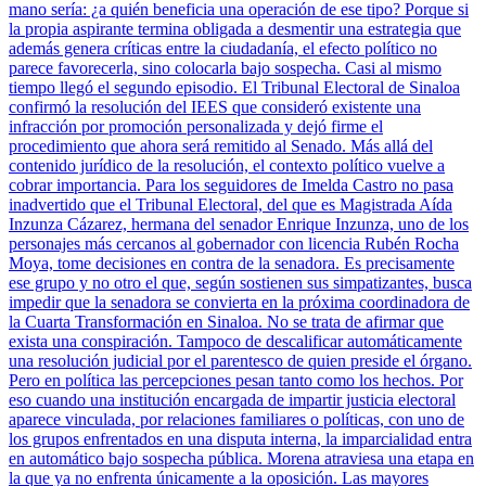
mano sería: ¿a quién beneficia una operación de ese tipo? Porque si
la propia aspirante termina obligada a desmentir una estrategia que
además genera críticas entre la ciudadanía, el efecto político no
parece favorecerla, sino colocarla bajo sospecha. Casi al mismo
tiempo llegó el segundo episodio. El Tribunal Electoral de Sinaloa
confirmó la resolución del IEES que consideró existente una
infracción por promoción personalizada y dejó firme el
procedimiento que ahora será remitido al Senado. Más allá del
contenido jurídico de la resolución, el contexto político vuelve a
cobrar importancia. Para los seguidores de Imelda Castro no pasa
inadvertido que el Tribunal Electoral, del que es Magistrada Aída
Inzunza Cázarez, hermana del senador Enrique Inzunza, uno de los
personajes más cercanos al gobernador con licencia Rubén Rocha
Moya, tome decisiones en contra de la senadora. Es precisamente
ese grupo y no otro el que, según sostienen sus simpatizantes, busca
impedir que la senadora se convierta en la próxima coordinadora de
la Cuarta Transformación en Sinaloa. No se trata de afirmar que
exista una conspiración. Tampoco de descalificar automáticamente
una resolución judicial por el parentesco de quien preside el órgano.
Pero en política las percepciones pesan tanto como los hechos. Por
eso cuando una institución encargada de impartir justicia electoral
aparece vinculada, por relaciones familiares o políticas, con uno de
los grupos enfrentados en una disputa interna, la imparcialidad entra
en automático bajo sospecha pública. Morena atraviesa una etapa en
la que ya no enfrenta únicamente a la oposición. Las mayores