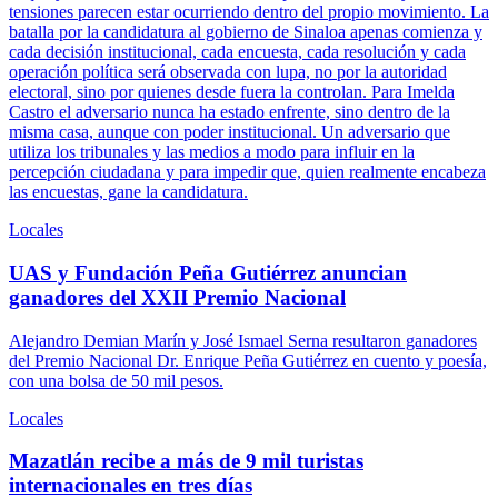
tensiones parecen estar ocurriendo dentro del propio movimiento. La
batalla por la candidatura al gobierno de Sinaloa apenas comienza y
cada decisión institucional, cada encuesta, cada resolución y cada
operación política será observada con lupa, no por la autoridad
electoral, sino por quienes desde fuera la controlan. Para Imelda
Castro el adversario nunca ha estado enfrente, sino dentro de la
misma casa, aunque con poder institucional. Un adversario que
utiliza los tribunales y las medios a modo para influir en la
percepción ciudadana y para impedir que, quien realmente encabeza
las encuestas, gane la candidatura.
Locales
UAS y Fundación Peña Gutiérrez anuncian
ganadores del XXII Premio Nacional
Alejandro Demian Marín y José Ismael Serna resultaron ganadores
del Premio Nacional Dr. Enrique Peña Gutiérrez en cuento y poesía,
con una bolsa de 50 mil pesos.
Locales
Mazatlán recibe a más de 9 mil turistas
internacionales en tres días