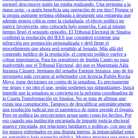
aseguró desconocer quién las estaba realizando. Una pregunta a la
mano sería: ¿a quién beneficia una operación de ese tipo? Porque si
la propia aspirante termina obligada a desmentir una estrategia que
además genera críticas entre la ciudadanía, el efecto político no
parece favorecerla, sino colocarla bajo sospecha. Casi al mismo
tiempo llegó el segundo episodio. El Tribunal Electoral de Sinaloa
confirmó la resolución del IEES que consideró existente una
infracción por promoción personalizada y dejó firme el
procedimiento que ahora será remitido al Senado. Más allá del
contenido jurídico de la resolución, el contexto político vuelve a
cobrar importancia. Para los seguidores de Imelda Castro no pasa
inadvertido que el Tribunal Electoral, del que es Magistrada Aída
Inzunza Cázarez, hermana del senador Enrique Inzunza, uno de los
personajes más cercanos al gobernador con licencia Rubén Rocha
Moya, tome decisiones en contra de la senadora. Es precisamente
ese grupo y no otro el que, según sostienen sus simpatizantes, busca
impedir que la senadora se convierta en la próxima coordinadora de
la Cuarta Transformación en Sinaloa. No se trata de afirmar que
exista una conspiración. Tampoco de descalificar automáticamente
una resolución judicial por el parentesco de quien preside el órgano.
Pero en política las percepciones pesan tanto como los hechos. Por
eso cuando una institución encargada de impartir justicia electoral
aparece vinculada, por relaciones familiares o políticas, con uno de
los grupos enfrentados en una disputa interna, la imparcialidad entra
en automático bajo sospecha pública. Morena atraviesa una etapa en