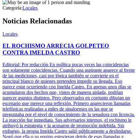
Categoría:
Locales
Noticias Relacionadas
Locales
EL ROCHISMO ARRECIA GOLPETEO
CONTRA IMELDA CASTRO
Editorial: Por redacción En política pocas veces las coincidencias
son solamente coincidencias. Cuando una aspirante aparece al frente
de las mediciones, casi por lógica también se convierte en el
principal blanco de quienes pretenden impedir su llegada. Eso
parece estar ocurriendo con Imelda Castro. En apenas unos días se
acumularon dos hechos que, vistos de manera aislada, podrían
parecer asuntos distintos. Pero observados en conjunto dibujan un
escenario que merece una reflexión. Primero aparecieron llamadas
telefónicas realizadas a miles de sinaloenses en las que se
preguntaba por el nivel de conocimiento de la senadora con licencia.
La reacción fue inmediata. Sus adversarios internos, el rochismo le
atribuyó la estrategia y la acusaron de promoción indebida. Sin
embargo, la propia Imelda Castro salió públicamente a deslindarse.
Negó que ella o su equipo estuvieran detrás de esas llamadas y