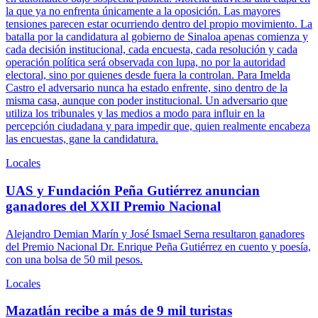
la que ya no enfrenta únicamente a la oposición. Las mayores
tensiones parecen estar ocurriendo dentro del propio movimiento. La
batalla por la candidatura al gobierno de Sinaloa apenas comienza y
cada decisión institucional, cada encuesta, cada resolución y cada
operación política será observada con lupa, no por la autoridad
electoral, sino por quienes desde fuera la controlan. Para Imelda
Castro el adversario nunca ha estado enfrente, sino dentro de la
misma casa, aunque con poder institucional. Un adversario que
utiliza los tribunales y las medios a modo para influir en la
percepción ciudadana y para impedir que, quien realmente encabeza
las encuestas, gane la candidatura.
Locales
UAS y Fundación Peña Gutiérrez anuncian
ganadores del XXII Premio Nacional
Alejandro Demian Marín y José Ismael Serna resultaron ganadores
del Premio Nacional Dr. Enrique Peña Gutiérrez en cuento y poesía,
con una bolsa de 50 mil pesos.
Locales
Mazatlán recibe a más de 9 mil turistas