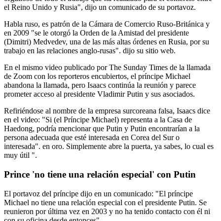
el Reino Unido y Rusia", dijo un comunicado de su portavoz.
Habla ruso, es patrón de la Cámara de Comercio Ruso-Británica y
en 2009 "se le otorgó la Orden de la Amistad del presidente
(Dimitri) Medvedev, una de las más altas órdenes en Rusia, por su
trabajo en las relaciones anglo-rusas". dijo su sitio web.
En el mismo video publicado por The Sunday Times de la llamada
de Zoom con los reporteros encubiertos, el príncipe Michael
abandona la llamada, pero Isaacs continúa la reunión y parece
prometer acceso al presidente Vladimir Putin y sus asociados.
Refiriéndose al nombre de la empresa surcoreana falsa, Isaacs dice
en el video: "Si (el Príncipe Michael) representa a la Casa de
Haedong, podría mencionar que Putin y Putin encontrarían a la
persona adecuada que esté interesada en Corea del Sur o
interesada". en oro. Simplemente abre la puerta, ya sabes, lo cual es
muy útil ".
Prince 'no tiene una relación especial' con Putin
El portavoz del príncipe dijo en un comunicado: "El príncipe
Michael no tiene una relación especial con el presidente Putin. Se
reunieron por última vez en 2003 y no ha tenido contacto con él ni
con su oficina desde entonces".