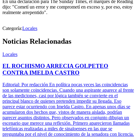
En una declaración para The Sunday Times, el marqués de Reading
dijo: "Cometí un error y me comprometí en exceso y, por eso, estoy
realmente arrepentido".
Categoría:
Locales
Noticias Relacionadas
Locales
EL ROCHISMO ARRECIA GOLPETEO
CONTRA IMELDA CASTRO
Editorial: Por redacción En política pocas veces las coincidencias
son solamente coincidencias. Cuando una aspirante aparece al frente
de las mediciones, casi por lógica también se convierte en el
principal blanco de quienes pretenden impedir su llegada. Eso
parece estar ocurriendo con Imelda Castro. En apenas unos días se
acumularon dos hechos que, vistos de manera aislada, podrían
parecer asuntos distintos. Pero observados en conjunto dibujan un
escenario que merece una reflexión. Primero aparecieron llamadas
telefónicas realizadas a miles de sinaloenses en las que se
preguntaba por el nivel de conocimiento de la senadora con licencia.