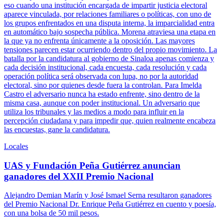
eso cuando una institución encargada de impartir justicia electoral
aparece vinculada, por relaciones familiares o políticas, con uno de
los grupos enfrentados en una disputa interna, la imparcialidad entra
en automático bajo sospecha pública. Morena atraviesa una etapa en
la que ya no enfrenta únicamente a la oposición. Las mayores
tensiones parecen estar ocurriendo dentro del propio movimiento. La
batalla por la candidatura al gobierno de Sinaloa apenas comienza y
cada decisión institucional, cada encuesta, cada resolución y cada
operación política será observada con lupa, no por la autoridad
electoral, sino por quienes desde fuera la controlan. Para Imelda
Castro el adversario nunca ha estado enfrente, sino dentro de la
misma casa, aunque con poder institucional. Un adversario que
utiliza los tribunales y las medios a modo para influir en la
percepción ciudadana y para impedir que, quien realmente encabeza
las encuestas, gane la candidatura.
Locales
UAS y Fundación Peña Gutiérrez anuncian
ganadores del XXII Premio Nacional
Alejandro Demian Marín y José Ismael Serna resultaron ganadores
del Premio Nacional Dr. Enrique Peña Gutiérrez en cuento y poesía,
con una bolsa de 50 mil pesos.