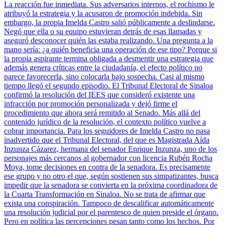
La reacción fue inmediata. Sus adversarios internos, el rochismo le
atribuyó la estrategia y la acusaron de promoción indebida. Sin
embargo, la propia Imelda Castro salió públicamente a deslindarse.
Negó que ella o su equipo estuvieran detrás de esas llamadas y
aseguró desconocer quién las estaba realizando. Una pregunta a la
mano sería: ¿a quién beneficia una operación de ese tipo? Porque si
la propia aspirante termina obligada a desmentir una estrategia que
además genera críticas entre la ciudadanía, el efecto político no
parece favorecerla, sino colocarla bajo sospecha. Casi al mismo
tiempo llegó el segundo episodio. El Tribunal Electoral de Sinaloa
confirmó la resolución del IEES que consideró existente una
infracción por promoción personalizada y dejó firme el
procedimiento que ahora será remitido al Senado. Más allá del
contenido jurídico de la resolución, el contexto político vuelve a
cobrar importancia. Para los seguidores de Imelda Castro no pasa
inadvertido que el Tribunal Electoral, del que es Magistrada Aída
Inzunza Cázarez, hermana del senador Enrique Inzunza, uno de los
personajes más cercanos al gobernador con licencia Rubén Rocha
Moya, tome decisiones en contra de la senadora. Es precisamente
ese grupo y no otro el que, según sostienen sus simpatizantes, busca
impedir que la senadora se convierta en la próxima coordinadora de
la Cuarta Transformación en Sinaloa. No se trata de afirmar que
exista una conspiración. Tampoco de descalificar automáticamente
una resolución judicial por el parentesco de quien preside el órgano.
Pero en política las percepciones pesan tanto como los hechos. Por