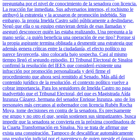
preguntaba por el nivel de conocimiento de la senadora con licencia.
La reacción fue inmediata. Sus adversarios internos, el rochismo le
atribuyó la estrategia y la acusaron de promoción indebida. Sin
embargo, la propia Imelda Castro salió públicamente a deslindarse.
Negó que ella o su equipo estuvieran detrás de esas llamadas y
aseguró desconocer quién las estaba realizando. Una pregunta a la
mano sería: ¿a quién beneficia una operación de ese tipo? Porque si
la propia aspirante termina obligada a desmentir una estrategia que
además genera críticas entre la ciudadanía, el efecto político no
parece favorecerla, sino colocarla bajo sospecha. Casi al mismo
tiempo llegó el segundo episodio. El Tribunal Electoral de Sinaloa
confirmó la resolución del IEES que consideró existente una
infracción por promoción personalizada y dejó firme el
procedimiento que ahora será remitido al Senado. Más allá del
contenido jurídico de la resolución, el contexto político vuelve a
cobrar importancia. Para los seguidores de Imelda Castro no pasa
inadvertido que el Tribunal Electoral, del que es Magistrada Aída
Inzunza Cázarez, hermana del senador Enrique Inzunza, uno de los
personajes más cercanos al gobernador con licencia Rubén Rocha
Moya, tome decisiones en contra de la senadora. Es precisamente
ese grupo y no otro el que, según sostienen sus simpatizantes, busca
impedir que la senadora se convierta en la próxima coordinadora de
la Cuarta Transformación en Sinaloa. No se trata de afirmar que
exista una conspiración. Tampoco de descalificar automáticamente
una resolución judicial por el parentesco de quien preside el órgano.