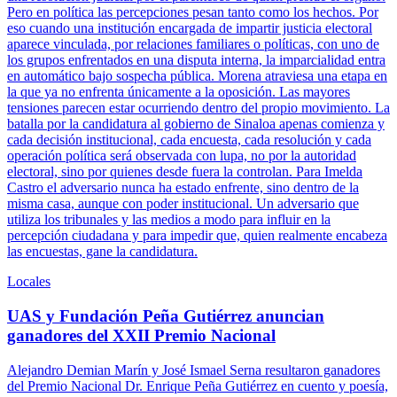
Pero en política las percepciones pesan tanto como los hechos. Por
eso cuando una institución encargada de impartir justicia electoral
aparece vinculada, por relaciones familiares o políticas, con uno de
los grupos enfrentados en una disputa interna, la imparcialidad entra
en automático bajo sospecha pública. Morena atraviesa una etapa en
la que ya no enfrenta únicamente a la oposición. Las mayores
tensiones parecen estar ocurriendo dentro del propio movimiento. La
batalla por la candidatura al gobierno de Sinaloa apenas comienza y
cada decisión institucional, cada encuesta, cada resolución y cada
operación política será observada con lupa, no por la autoridad
electoral, sino por quienes desde fuera la controlan. Para Imelda
Castro el adversario nunca ha estado enfrente, sino dentro de la
misma casa, aunque con poder institucional. Un adversario que
utiliza los tribunales y las medios a modo para influir en la
percepción ciudadana y para impedir que, quien realmente encabeza
las encuestas, gane la candidatura.
Locales
UAS y Fundación Peña Gutiérrez anuncian
ganadores del XXII Premio Nacional
Alejandro Demian Marín y José Ismael Serna resultaron ganadores
del Premio Nacional Dr. Enrique Peña Gutiérrez en cuento y poesía,