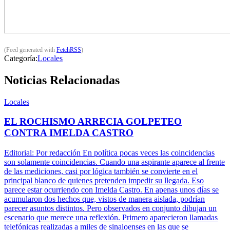
(Feed generated with
FetchRSS
)
Categoría:
Locales
Noticias Relacionadas
Locales
EL ROCHISMO ARRECIA GOLPETEO
CONTRA IMELDA CASTRO
Editorial: Por redacción En política pocas veces las coincidencias
son solamente coincidencias. Cuando una aspirante aparece al frente
de las mediciones, casi por lógica también se convierte en el
principal blanco de quienes pretenden impedir su llegada. Eso
parece estar ocurriendo con Imelda Castro. En apenas unos días se
acumularon dos hechos que, vistos de manera aislada, podrían
parecer asuntos distintos. Pero observados en conjunto dibujan un
escenario que merece una reflexión. Primero aparecieron llamadas
telefónicas realizadas a miles de sinaloenses en las que se