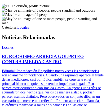
Categoría:
Locales
Noticias Relacionadas
Locales
EL ROCHISMO ARRECIA GOLPETEO
CONTRA IMELDA CASTRO
Editorial: Por redacción En política pocas veces las coincidencias
son solamente coincidencias. Cuando una aspirante aparece al frente
de las mediciones, casi por lógica también se convierte en el
principal blanco de quienes pretenden impedir su llegada. Eso
parece estar ocurriendo con Imelda Castro. En apenas unos días se
acumularon dos hechos que, vistos de manera aislada, podrían
parecer asuntos distintos. Pero observados en conjunto dibujan un
escenario que merece una reflexión. Primero aparecieron llamadas
telefónicas realizadas a miles de sinaloenses en las que se