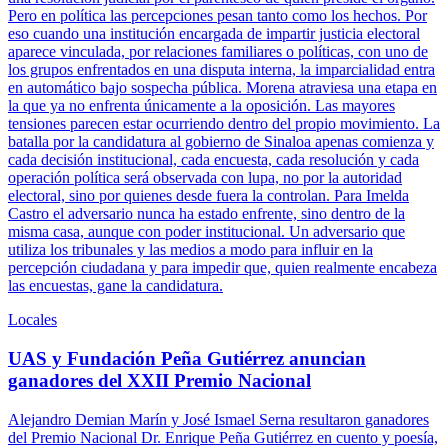
Pero en política las percepciones pesan tanto como los hechos. Por
eso cuando una institución encargada de impartir justicia electoral
aparece vinculada, por relaciones familiares o políticas, con uno de
los grupos enfrentados en una disputa interna, la imparcialidad entra
en automático bajo sospecha pública. Morena atraviesa una etapa en
la que ya no enfrenta únicamente a la oposición. Las mayores
tensiones parecen estar ocurriendo dentro del propio movimiento. La
batalla por la candidatura al gobierno de Sinaloa apenas comienza y
cada decisión institucional, cada encuesta, cada resolución y cada
operación política será observada con lupa, no por la autoridad
electoral, sino por quienes desde fuera la controlan. Para Imelda
Castro el adversario nunca ha estado enfrente, sino dentro de la
misma casa, aunque con poder institucional. Un adversario que
utiliza los tribunales y las medios a modo para influir en la
percepción ciudadana y para impedir que, quien realmente encabeza
las encuestas, gane la candidatura.
Locales
UAS y Fundación Peña Gutiérrez anuncian
ganadores del XXII Premio Nacional
Alejandro Demian Marín y José Ismael Serna resultaron ganadores
del Premio Nacional Dr. Enrique Peña Gutiérrez en cuento y poesía,