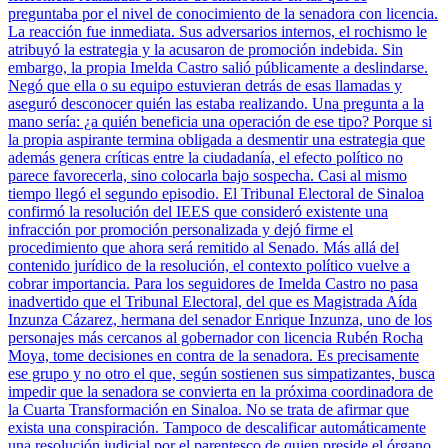
preguntaba por el nivel de conocimiento de la senadora con licencia.
La reacción fue inmediata. Sus adversarios internos, el rochismo le
atribuyó la estrategia y la acusaron de promoción indebida. Sin
embargo, la propia Imelda Castro salió públicamente a deslindarse.
Negó que ella o su equipo estuvieran detrás de esas llamadas y
aseguró desconocer quién las estaba realizando. Una pregunta a la
mano sería: ¿a quién beneficia una operación de ese tipo? Porque si
la propia aspirante termina obligada a desmentir una estrategia que
además genera críticas entre la ciudadanía, el efecto político no
parece favorecerla, sino colocarla bajo sospecha. Casi al mismo
tiempo llegó el segundo episodio. El Tribunal Electoral de Sinaloa
confirmó la resolución del IEES que consideró existente una
infracción por promoción personalizada y dejó firme el
procedimiento que ahora será remitido al Senado. Más allá del
contenido jurídico de la resolución, el contexto político vuelve a
cobrar importancia. Para los seguidores de Imelda Castro no pasa
inadvertido que el Tribunal Electoral, del que es Magistrada Aída
Inzunza Cázarez, hermana del senador Enrique Inzunza, uno de los
personajes más cercanos al gobernador con licencia Rubén Rocha
Moya, tome decisiones en contra de la senadora. Es precisamente
ese grupo y no otro el que, según sostienen sus simpatizantes, busca
impedir que la senadora se convierta en la próxima coordinadora de
la Cuarta Transformación en Sinaloa. No se trata de afirmar que
exista una conspiración. Tampoco de descalificar automáticamente
una resolución judicial por el parentesco de quien preside el órgano.