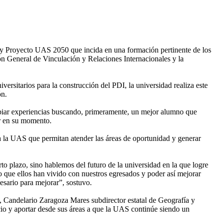
29 y Proyecto UAS 2050 que incida en una formación pertinente de los
n General de Vinculación y Relaciones Internacionales y la
ersitarios para la construcción del PDI, la universidad realiza este
ón.
ambiar experiencias buscando, primeramente, un mejor alumno que
or en su momento.
s a la UAS que permitan atender las áreas de oportunidad y generar
o plazo, sino hablemos del futuro de la universidad en la que logre
o que ellos han vivido con nuestros egresados y poder así mejorar
esario para mejorar”, sostuvo.
o, Candelario Zaragoza Mares subdirector estatal de Geografía y
icio y aportar desde sus áreas a que la UAS continúe siendo un