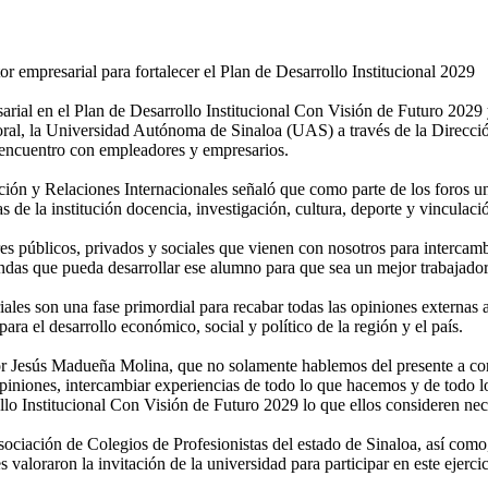
r empresarial para fortalecer el Plan de Desarrollo Institucional 2029
esarial en el Plan de Desarrollo Institucional Con Visión de Futuro 20
oral, la Universidad Autónoma de Sinaloa (UAS) a través de la Direcció
 encuentro con empleadores y empresarios.
ón y Relaciones Internacionales señaló que como parte de los foros univ
s de la institución docencia, investigación, cultura, deporte y vinculaci
ores públicos, privados y sociales que vienen con nosotros para interc
 blandas que pueda desarrollar ese alumno para que sea un mejor trabajad
riales son una fase primordial para recabar todas las opiniones externa
ra el desarrollo económico, social y político de la región y el país.
or Jesús Madueña Molina, que no solamente hablemos del presente a cort
opiniones, intercambiar experiencias de todo lo que hacemos y de todo l
ollo Institucional Con Visión de Futuro 2029 lo que ellos consideren nec
Asociación de Colegios de Profesionistas del estado de Sinaloa, así com
valoraron la invitación de la universidad para participar en este ejerc