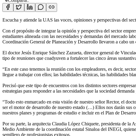
Compartir:
Escucha y atiende la UAS las voces, opiniones y perspectivas del secto
Con el propósito de integrar la opinión y perspectiva del sector empr
estudiantes alineada con las necesidades y demandas del mercado lab
Coordinación General de Planeación y Desarrollo llevaron a cabo un
El doctor Jesús Enrique Sánchez Zazueta, director general de Vinculaci
tipo de reuniones que coadyuven a fortalecer las cinco áreas sustantiva
“En este caso tenemos la reunión con los empleadores, es decir, sect
llegue a trabajar con ellos; las habilidades técnicas, las habilidades
Precisó que este tipo de encuentros con los distintos sectores empresa
estrategias para responder a las necesidades que la sociedad demanda pa
“Todo esto enmarcado en esta visión de nuestro señor Rector, el doct
ser el motor de desarrollo de nuestro estado (…) Ellos nos darán sus 
nuestros planes y programas de estudio e incluir en el Plan de Desarr
Por su parte, la arquitecta Claudia López Chiquete, presidenta de la 
Medio Ambiente de la coordinación estatal Sinaloa del INEGI, quienes 
semillero de profesionistas exitosos.