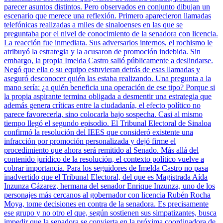
parecer asuntos distintos. Pero observados en conjunto dibujan un
escenario que merece una reflexión. Primero aparecieron llamadas
telefónicas realizadas a miles de sinaloenses en las que se
preguntaba por el nivel de conocimiento de la senadora con licencia.
La reacción fue inmediata. Sus adversarios internos, el rochismo le
atribuyó la estrategia y la acusaron de promoción indebida. Sin
embargo, la propia Imelda Castro salió públicamente a deslindarse.
Negó que ella o su equipo estuvieran detrás de esas llamadas y
aseguró desconocer quién las estaba realizando. Una pregunta a la
mano sería: ¿a quién beneficia una operación de ese tipo? Porque si
la propia aspirante termina obligada a desmentir una estrategia que
además genera críticas entre la ciudadanía, el efecto político no
parece favorecerla, sino colocarla bajo sospecha. Casi al mismo
tiempo llegó el segundo episodio. El Tribunal Electoral de Sinaloa
confirmó la resolución del IEES que consideró existente una
infracción por promoción personalizada y dejó firme el
procedimiento que ahora será remitido al Senado. Más allá del
contenido jurídico de la resolución, el contexto político vuelve a
cobrar importancia. Para los seguidores de Imelda Castro no pasa
inadvertido que el Tribunal Electoral, del que es Magistrada Aída
Inzunza Cázarez, hermana del senador Enrique Inzunza, uno de los
personajes más cercanos al gobernador con licencia Rubén Rocha
Moya, tome decisiones en contra de la senadora. Es precisamente
ese grupo y no otro el que, según sostienen sus simpatizantes, busca
impedir que la senadora se convierta en la próxima coordinadora de