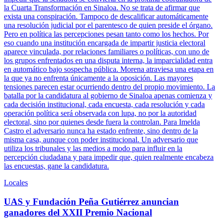
la Cuarta Transformación en Sinaloa. No se trata de afirmar que
exista una conspiración. Tampoco de descalificar automáticamente
una resolución judicial por el parentesco de quien preside el órgano.
Pero en política las percepciones pesan tanto como los hechos. Por
eso cuando una institución encargada de impartir justicia electoral
aparece vinculada, por relaciones familiares o políticas, con uno de
los grupos enfrentados en una disputa interna, la imparcialidad entra
en automático bajo sospecha pública. Morena atraviesa una etapa en
la que ya no enfrenta únicamente a la oposición. Las mayores
tensiones parecen estar ocurriendo dentro del propio movimiento. La
batalla por la candidatura al gobierno de Sinaloa apenas comienza y
cada decisión institucional, cada encuesta, cada resolución y cada
operación política será observada con lupa, no por la autoridad
electoral, sino por quienes desde fuera la controlan. Para Imelda
Castro el adversario nunca ha estado enfrente, sino dentro de la
misma casa, aunque con poder institucional. Un adversario que
utiliza los tribunales y las medios a modo para influir en la
percepción ciudadana y para impedir que, quien realmente encabeza
las encuestas, gane la candidatura.
Locales
UAS y Fundación Peña Gutiérrez anuncian
ganadores del XXII Premio Nacional