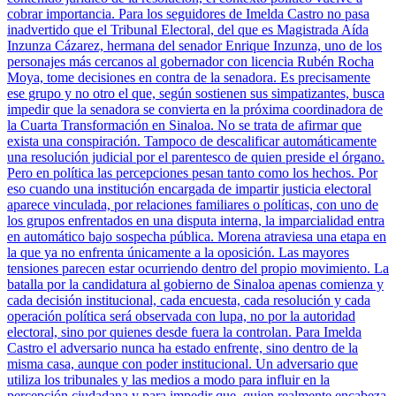
cobrar importancia. Para los seguidores de Imelda Castro no pasa
inadvertido que el Tribunal Electoral, del que es Magistrada Aída
Inzunza Cázarez, hermana del senador Enrique Inzunza, uno de los
personajes más cercanos al gobernador con licencia Rubén Rocha
Moya, tome decisiones en contra de la senadora. Es precisamente
ese grupo y no otro el que, según sostienen sus simpatizantes, busca
impedir que la senadora se convierta en la próxima coordinadora de
la Cuarta Transformación en Sinaloa. No se trata de afirmar que
exista una conspiración. Tampoco de descalificar automáticamente
una resolución judicial por el parentesco de quien preside el órgano.
Pero en política las percepciones pesan tanto como los hechos. Por
eso cuando una institución encargada de impartir justicia electoral
aparece vinculada, por relaciones familiares o políticas, con uno de
los grupos enfrentados en una disputa interna, la imparcialidad entra
en automático bajo sospecha pública. Morena atraviesa una etapa en
la que ya no enfrenta únicamente a la oposición. Las mayores
tensiones parecen estar ocurriendo dentro del propio movimiento. La
batalla por la candidatura al gobierno de Sinaloa apenas comienza y
cada decisión institucional, cada encuesta, cada resolución y cada
operación política será observada con lupa, no por la autoridad
electoral, sino por quienes desde fuera la controlan. Para Imelda
Castro el adversario nunca ha estado enfrente, sino dentro de la
misma casa, aunque con poder institucional. Un adversario que
utiliza los tribunales y las medios a modo para influir en la
percepción ciudadana y para impedir que, quien realmente encabeza