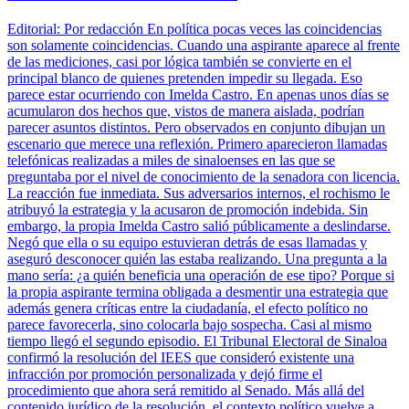
Editorial: Por redacción En política pocas veces las coincidencias
son solamente coincidencias. Cuando una aspirante aparece al frente
de las mediciones, casi por lógica también se convierte en el
principal blanco de quienes pretenden impedir su llegada. Eso
parece estar ocurriendo con Imelda Castro. En apenas unos días se
acumularon dos hechos que, vistos de manera aislada, podrían
parecer asuntos distintos. Pero observados en conjunto dibujan un
escenario que merece una reflexión. Primero aparecieron llamadas
telefónicas realizadas a miles de sinaloenses en las que se
preguntaba por el nivel de conocimiento de la senadora con licencia.
La reacción fue inmediata. Sus adversarios internos, el rochismo le
atribuyó la estrategia y la acusaron de promoción indebida. Sin
embargo, la propia Imelda Castro salió públicamente a deslindarse.
Negó que ella o su equipo estuvieran detrás de esas llamadas y
aseguró desconocer quién las estaba realizando. Una pregunta a la
mano sería: ¿a quién beneficia una operación de ese tipo? Porque si
la propia aspirante termina obligada a desmentir una estrategia que
además genera críticas entre la ciudadanía, el efecto político no
parece favorecerla, sino colocarla bajo sospecha. Casi al mismo
tiempo llegó el segundo episodio. El Tribunal Electoral de Sinaloa
confirmó la resolución del IEES que consideró existente una
infracción por promoción personalizada y dejó firme el
procedimiento que ahora será remitido al Senado. Más allá del
contenido jurídico de la resolución, el contexto político vuelve a