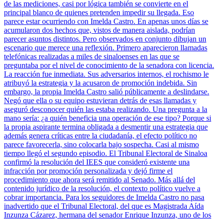
de las mediciones, casi por lógica también se convierte en el
principal blanco de quienes pretenden impedir su llegada. Eso
parece estar ocurriendo con Imelda Castro. En apenas unos días se
acumularon dos hechos que, vistos de manera aislada, podrían
parecer asuntos distintos. Pero observados en conjunto dibujan un
escenario que merece una reflexión. Primero aparecieron llamadas
telefónicas realizadas a miles de sinaloenses en las que se
preguntaba por el nivel de conocimiento de la senadora con licencia.
La reacción fue inmediata. Sus adversarios internos, el rochismo le
atribuyó la estrategia y la acusaron de promoción indebida. Sin
embargo, la propia Imelda Castro salió públicamente a deslindarse.
Negó que ella o su equipo estuvieran detrás de esas llamadas y
aseguró desconocer quién las estaba realizando. Una pregunta a la
mano sería: ¿a quién beneficia una operación de ese tipo? Porque si
la propia aspirante termina obligada a desmentir una estrategia que
además genera críticas entre la ciudadanía, el efecto político no
parece favorecerla, sino colocarla bajo sospecha. Casi al mismo
tiempo llegó el segundo episodio. El Tribunal Electoral de Sinaloa
confirmó la resolución del IEES que consideró existente una
infracción por promoción personalizada y dejó firme el
procedimiento que ahora será remitido al Senado. Más allá del
contenido jurídico de la resolución, el contexto político vuelve a
cobrar importancia. Para los seguidores de Imelda Castro no pasa
inadvertido que el Tribunal Electoral, del que es Magistrada Aída
Inzunza Cázarez, hermana del senador Enrique Inzunza, uno de los