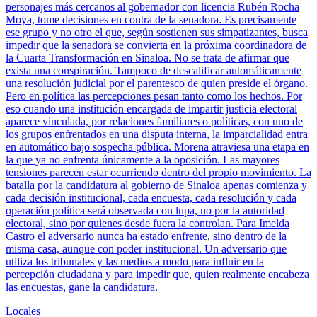
personajes más cercanos al gobernador con licencia Rubén Rocha
Moya, tome decisiones en contra de la senadora. Es precisamente
ese grupo y no otro el que, según sostienen sus simpatizantes, busca
impedir que la senadora se convierta en la próxima coordinadora de
la Cuarta Transformación en Sinaloa. No se trata de afirmar que
exista una conspiración. Tampoco de descalificar automáticamente
una resolución judicial por el parentesco de quien preside el órgano.
Pero en política las percepciones pesan tanto como los hechos. Por
eso cuando una institución encargada de impartir justicia electoral
aparece vinculada, por relaciones familiares o políticas, con uno de
los grupos enfrentados en una disputa interna, la imparcialidad entra
en automático bajo sospecha pública. Morena atraviesa una etapa en
la que ya no enfrenta únicamente a la oposición. Las mayores
tensiones parecen estar ocurriendo dentro del propio movimiento. La
batalla por la candidatura al gobierno de Sinaloa apenas comienza y
cada decisión institucional, cada encuesta, cada resolución y cada
operación política será observada con lupa, no por la autoridad
electoral, sino por quienes desde fuera la controlan. Para Imelda
Castro el adversario nunca ha estado enfrente, sino dentro de la
misma casa, aunque con poder institucional. Un adversario que
utiliza los tribunales y las medios a modo para influir en la
percepción ciudadana y para impedir que, quien realmente encabeza
las encuestas, gane la candidatura.
Locales