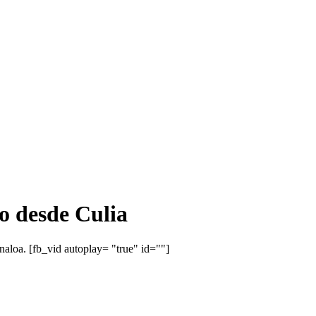
vo desde Culia
aloa. [fb_vid autoplay= "true" id=""]