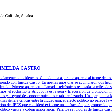
sde Culiacán, Sinaloa.
 IMELDA CASTRO
 solamente coincidencias. Cuando una aspirante aparece al frente de las 
rriendo con Imelda Castro. En apenas unos días se acumularon dos hechos
xión. Primero aparecieron llamadas telefónicas realizadas a miles de s
rnos, el rochismo le atribuyó la estrategia y la acusaron de promoción 
adas y aseguró desconocer quién las estaba realizando. Una pregunta a l
más genera críticas entre la ciudadanía, el efecto político no parece fa
ción del IEES que consideró existente una infracción por promoción per
político vuelve a cobrar importancia. Para los seguidores de Imelda Cast