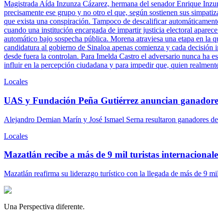
Magistrada Aída Inzunza Cázarez, hermana del senador Enrique Inzun
precisamente ese grupo y no otro el que, según sostienen sus simpatiz
que exista una conspiración. Tampoco de descalificar automáticamente 
cuando una institución encargada de impartir justicia electoral aparece
automático bajo sospecha pública. Morena atraviesa una etapa en la q
candidatura al gobierno de Sinaloa apenas comienza y cada decisión ins
desde fuera la controlan. Para Imelda Castro el adversario nunca ha es
influir en la percepción ciudadana y para impedir que, quien realment
Locales
UAS y Fundación Peña Gutiérrez anuncian ganadore
Alejandro Demian Marín y José Ismael Serna resultaron ganadores del
Locales
Mazatlán recibe a más de 9 mil turistas internacionales
Mazatlán reafirma su liderazgo turístico con la llegada de más de 9 mi
Una Perspectiva diferente.