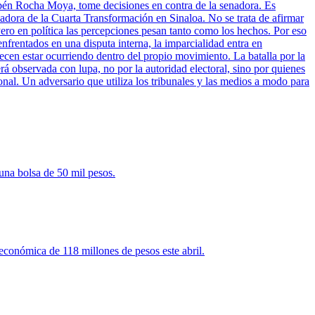
bén Rocha Moya, tome decisiones en contra de la senadora. Es
nadora de la Cuarta Transformación en Sinaloa. No se trata de afirmar
ero en política las percepciones pesan tanto como los hechos. Por eso
enfrentados en una disputa interna, la imparcialidad entra en
cen estar ocurriendo dentro del propio movimiento. La batalla por la
rá observada con lupa, no por la autoridad electoral, sino por quienes
onal. Un adversario que utiliza los tribunales y las medios a modo para
una bolsa de 50 mil pesos.
 económica de 118 millones de pesos este abril.