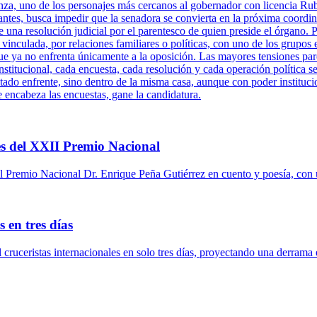
za, uno de los personajes más cercanos al gobernador con licencia Ru
antes, busca impedir que la senadora se convierta en la próxima coordi
una resolución judicial por el parentesco de quien preside el órgano. P
 vinculada, por relaciones familiares o políticas, con uno de los grupos 
ue ya no enfrenta únicamente a la oposición. Las mayores tensiones pare
titucional, cada encuesta, cada resolución y cada operación política se
tado enfrente, sino dentro de la misma casa, aunque con poder instituci
e encabeza las encuestas, gane la candidatura.
s del XXII Premio Nacional
 Premio Nacional Dr. Enrique Peña Gutiérrez en cuento y poesía, con 
 en tres días
l cruceristas internacionales en solo tres días, proyectando una derrama