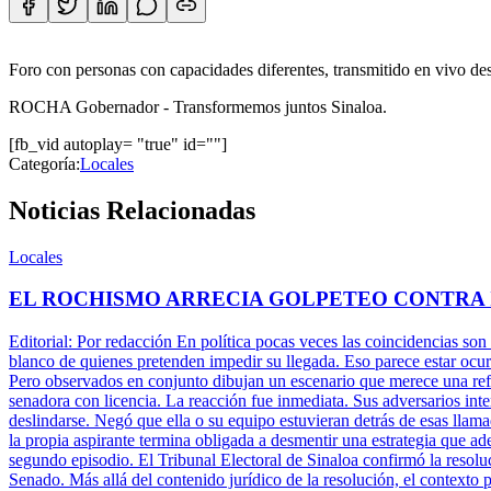
Foro con personas con capacidades diferentes, transmitido en vivo de
ROCHA Gobernador - Transformemos juntos Sinaloa.
[fb_vid autoplay= "true" id=""]
Categoría:
Locales
Noticias Relacionadas
Locales
EL ROCHISMO ARRECIA GOLPETEO CONTRA
Editorial: Por redacción En política pocas veces las coincidencias son
blanco de quienes pretenden impedir su llegada. Eso parece estar ocu
Pero observados en conjunto dibujan un escenario que merece una refle
senadora con licencia. La reacción fue inmediata. Sus adversarios inte
deslindarse. Negó que ella o su equipo estuvieran detrás de esas llam
la propia aspirante termina obligada a desmentir una estrategia que ade
segundo episodio. El Tribunal Electoral de Sinaloa confirmó la resolu
Senado. Más allá del contenido jurídico de la resolución, el contexto 