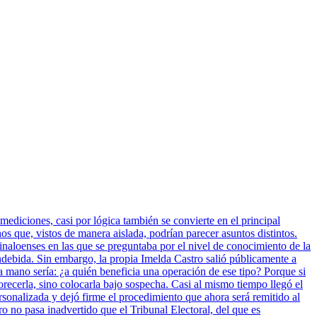
mediciones, casi por lógica también se convierte en el principal
 que, vistos de manera aislada, podrían parecer asuntos distintos.
inaloenses en las que se preguntaba por el nivel de conocimiento de la
indebida. Sin embargo, la propia Imelda Castro salió públicamente a
a mano sería: ¿a quién beneficia una operación de ese tipo? Porque si
vorecerla, sino colocarla bajo sospecha. Casi al mismo tiempo llegó el
sonalizada y dejó firme el procedimiento que ahora será remitido al
ro no pasa inadvertido que el Tribunal Electoral, del que es