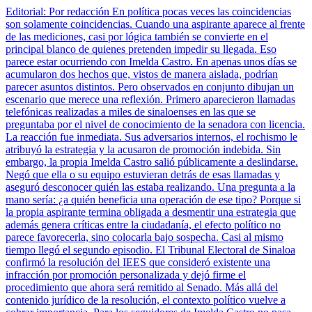
Editorial: Por redacción En política pocas veces las coincidencias
son solamente coincidencias. Cuando una aspirante aparece al frente
de las mediciones, casi por lógica también se convierte en el
principal blanco de quienes pretenden impedir su llegada. Eso
parece estar ocurriendo con Imelda Castro. En apenas unos días se
acumularon dos hechos que, vistos de manera aislada, podrían
parecer asuntos distintos. Pero observados en conjunto dibujan un
escenario que merece una reflexión. Primero aparecieron llamadas
telefónicas realizadas a miles de sinaloenses en las que se
preguntaba por el nivel de conocimiento de la senadora con licencia.
La reacción fue inmediata. Sus adversarios internos, el rochismo le
atribuyó la estrategia y la acusaron de promoción indebida. Sin
embargo, la propia Imelda Castro salió públicamente a deslindarse.
Negó que ella o su equipo estuvieran detrás de esas llamadas y
aseguró desconocer quién las estaba realizando. Una pregunta a la
mano sería: ¿a quién beneficia una operación de ese tipo? Porque si
la propia aspirante termina obligada a desmentir una estrategia que
además genera críticas entre la ciudadanía, el efecto político no
parece favorecerla, sino colocarla bajo sospecha. Casi al mismo
tiempo llegó el segundo episodio. El Tribunal Electoral de Sinaloa
confirmó la resolución del IEES que consideró existente una
infracción por promoción personalizada y dejó firme el
procedimiento que ahora será remitido al Senado. Más allá del
contenido jurídico de la resolución, el contexto político vuelve a