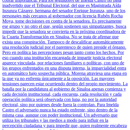
cobrar importancia. Para los seguidores de Imelda Castro no pasa
inadvertido que el Tribunal Electoral, del que es Magistrada Aída
Inzunza Cázarez, hermana del senador Enrique Inzunza, uno de los
personajes más cercanos al gobernador con licencia Rubén Rocha
Moya, tome decisiones en contra de la senadora. Es precisamente
ese grupo y no otro el que, según sostienen sus simpatizantes, busca
impedir que la senadora se convierta en la próxima coordinadora de
la Cuarta Transformación en Sinaloa. No se trata de afirmar que
exista una conspiración. Tampoco de descalificar automáticamente
una resolución judicial por el parentesco de quien preside el órgano.
Pero en política las percepciones pesan tanto como los hechos. Por
eso cuando una institución encargada de impartir justicia electoral
aparece vinculada, por relaciones familiares o políticas, con uno de
los grupos enfrentados en una disputa interna, la imparcialidad entra
en automático bajo sospecha pública. Morena atraviesa una etapa en
la que ya no enfrenta únicamente a la oposición. Las mayores
tensiones parecen estar ocurriendo dentro del propio movimiento. La
batalla por la candidatura al gobierno de Sinaloa apenas comienza y
cada decisión institucional, cada encuesta, cada resolución y cada
operación política será observada con lupa, no por la autoridad
electoral, sino por quienes desde fuera la controlan. Para Imelda
Castro el adversario nunca ha estado enfrente, sino dentro de la
misma casa, aunque con poder institucional. Un adversario que
utiliza los tribunales y las medios a modo para influir en la
percepción ciudadana y para impedir que, quien realmente encabeza