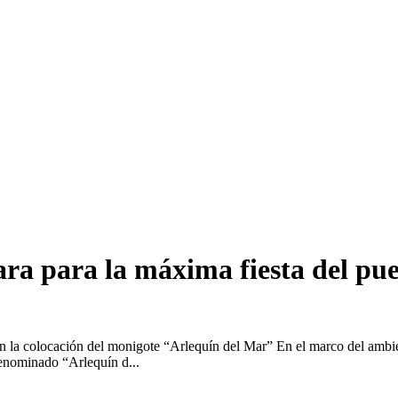
a para la máxima fiesta del puer
n la colocación del monigote “Arlequín del Mar” En el marco del ambien
denominado “Arlequín d...