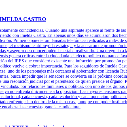
 IMELDA CASTRO
 solamente coincidencias. Cuando una aspirante aparece al frente de las 
rriendo con Imelda Castro. En apenas unos días se acumularon dos hechos
xión. Primero aparecieron llamadas telefónicas realizadas a miles de s
rnos, el rochismo le atribuyó la estrategia y la acusaron de promoción 
adas y aseguró desconocer quién las estaba realizando. Una pregunta a l
más genera críticas entre la ciudadanía, el efecto político no parece fa
ción del IEES que consideró existente una infracción por promoción per
político vuelve a cobrar importancia. Para los seguidores de Imelda Cast
za, uno de los personajes más cercanos al gobernador con licencia Ru
antes, busca impedir que la senadora se convierta en la próxima coordi
una resolución judicial por el parentesco de quien preside el órgano. P
 vinculada, por relaciones familiares o políticas, con uno de los grupos 
ue ya no enfrenta únicamente a la oposición. Las mayores tensiones pare
titucional, cada encuesta, cada resolución y cada operación política se
tado enfrente, sino dentro de la misma casa, aunque con poder instituci
e encabeza las encuestas, gane la candidatura.