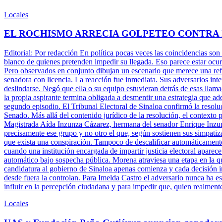
Locales
EL ROCHISMO ARRECIA GOLPETEO CONTRA
Editorial: Por redacción En política pocas veces las coincidencias son
blanco de quienes pretenden impedir su llegada. Eso parece estar ocu
Pero observados en conjunto dibujan un escenario que merece una refle
senadora con licencia. La reacción fue inmediata. Sus adversarios inte
deslindarse. Negó que ella o su equipo estuvieran detrás de esas llam
la propia aspirante termina obligada a desmentir una estrategia que ade
segundo episodio. El Tribunal Electoral de Sinaloa confirmó la resolu
Senado. Más allá del contenido jurídico de la resolución, el contexto 
Magistrada Aída Inzunza Cázarez, hermana del senador Enrique Inzun
precisamente ese grupo y no otro el que, según sostienen sus simpatiz
que exista una conspiración. Tampoco de descalificar automáticamente 
cuando una institución encargada de impartir justicia electoral aparece
automático bajo sospecha pública. Morena atraviesa una etapa en la q
candidatura al gobierno de Sinaloa apenas comienza y cada decisión ins
desde fuera la controlan. Para Imelda Castro el adversario nunca ha es
influir en la percepción ciudadana y para impedir que, quien realment
Locales