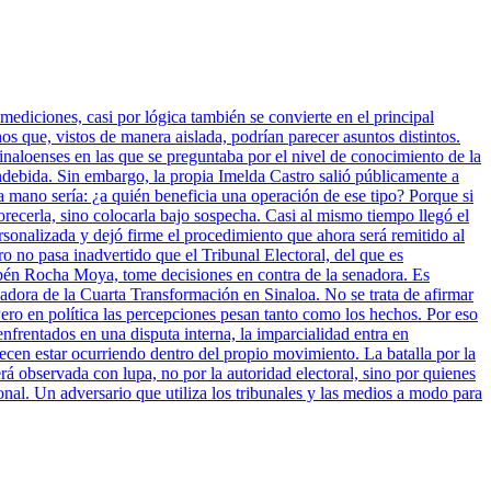
mediciones, casi por lógica también se convierte en el principal
 que, vistos de manera aislada, podrían parecer asuntos distintos.
inaloenses en las que se preguntaba por el nivel de conocimiento de la
indebida. Sin embargo, la propia Imelda Castro salió públicamente a
a mano sería: ¿a quién beneficia una operación de ese tipo? Porque si
vorecerla, sino colocarla bajo sospecha. Casi al mismo tiempo llegó el
sonalizada y dejó firme el procedimiento que ahora será remitido al
ro no pasa inadvertido que el Tribunal Electoral, del que es
bén Rocha Moya, tome decisiones en contra de la senadora. Es
nadora de la Cuarta Transformación en Sinaloa. No se trata de afirmar
ero en política las percepciones pesan tanto como los hechos. Por eso
enfrentados en una disputa interna, la imparcialidad entra en
cen estar ocurriendo dentro del propio movimiento. La batalla por la
rá observada con lupa, no por la autoridad electoral, sino por quienes
onal. Un adversario que utiliza los tribunales y las medios a modo para