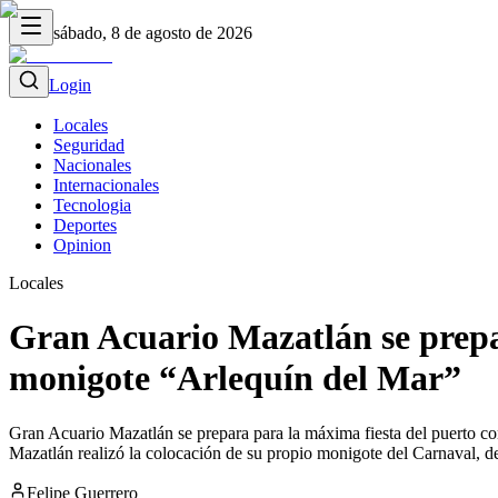
sábado, 8 de agosto de 2026
Login
Locales
Seguridad
Nacionales
Internacionales
Tecnologia
Deportes
Opinion
Locales
Gran Acuario Mazatlán se prepar
monigote “Arlequín del Mar”
Gran Acuario Mazatlán se prepara para la máxima fiesta del puerto co
Mazatlán realizó la colocación de su propio monigote del Carnaval, 
Felipe Guerrero