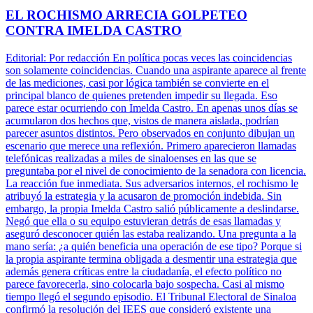
EL ROCHISMO ARRECIA GOLPETEO
CONTRA IMELDA CASTRO
Editorial: Por redacción En política pocas veces las coincidencias
son solamente coincidencias. Cuando una aspirante aparece al frente
de las mediciones, casi por lógica también se convierte en el
principal blanco de quienes pretenden impedir su llegada. Eso
parece estar ocurriendo con Imelda Castro. En apenas unos días se
acumularon dos hechos que, vistos de manera aislada, podrían
parecer asuntos distintos. Pero observados en conjunto dibujan un
escenario que merece una reflexión. Primero aparecieron llamadas
telefónicas realizadas a miles de sinaloenses en las que se
preguntaba por el nivel de conocimiento de la senadora con licencia.
La reacción fue inmediata. Sus adversarios internos, el rochismo le
atribuyó la estrategia y la acusaron de promoción indebida. Sin
embargo, la propia Imelda Castro salió públicamente a deslindarse.
Negó que ella o su equipo estuvieran detrás de esas llamadas y
aseguró desconocer quién las estaba realizando. Una pregunta a la
mano sería: ¿a quién beneficia una operación de ese tipo? Porque si
la propia aspirante termina obligada a desmentir una estrategia que
además genera críticas entre la ciudadanía, el efecto político no
parece favorecerla, sino colocarla bajo sospecha. Casi al mismo
tiempo llegó el segundo episodio. El Tribunal Electoral de Sinaloa
confirmó la resolución del IEES que consideró existente una