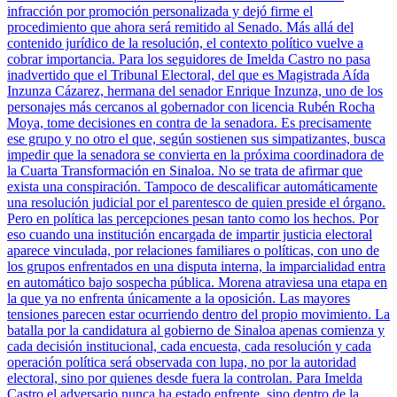
infracción por promoción personalizada y dejó firme el
procedimiento que ahora será remitido al Senado. Más allá del
contenido jurídico de la resolución, el contexto político vuelve a
cobrar importancia. Para los seguidores de Imelda Castro no pasa
inadvertido que el Tribunal Electoral, del que es Magistrada Aída
Inzunza Cázarez, hermana del senador Enrique Inzunza, uno de los
personajes más cercanos al gobernador con licencia Rubén Rocha
Moya, tome decisiones en contra de la senadora. Es precisamente
ese grupo y no otro el que, según sostienen sus simpatizantes, busca
impedir que la senadora se convierta en la próxima coordinadora de
la Cuarta Transformación en Sinaloa. No se trata de afirmar que
exista una conspiración. Tampoco de descalificar automáticamente
una resolución judicial por el parentesco de quien preside el órgano.
Pero en política las percepciones pesan tanto como los hechos. Por
eso cuando una institución encargada de impartir justicia electoral
aparece vinculada, por relaciones familiares o políticas, con uno de
los grupos enfrentados en una disputa interna, la imparcialidad entra
en automático bajo sospecha pública. Morena atraviesa una etapa en
la que ya no enfrenta únicamente a la oposición. Las mayores
tensiones parecen estar ocurriendo dentro del propio movimiento. La
batalla por la candidatura al gobierno de Sinaloa apenas comienza y
cada decisión institucional, cada encuesta, cada resolución y cada
operación política será observada con lupa, no por la autoridad
electoral, sino por quienes desde fuera la controlan. Para Imelda
Castro el adversario nunca ha estado enfrente, sino dentro de la