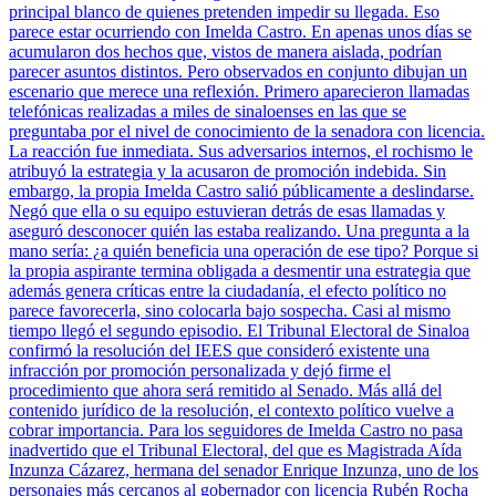
principal blanco de quienes pretenden impedir su llegada. Eso
parece estar ocurriendo con Imelda Castro. En apenas unos días se
acumularon dos hechos que, vistos de manera aislada, podrían
parecer asuntos distintos. Pero observados en conjunto dibujan un
escenario que merece una reflexión. Primero aparecieron llamadas
telefónicas realizadas a miles de sinaloenses en las que se
preguntaba por el nivel de conocimiento de la senadora con licencia.
La reacción fue inmediata. Sus adversarios internos, el rochismo le
atribuyó la estrategia y la acusaron de promoción indebida. Sin
embargo, la propia Imelda Castro salió públicamente a deslindarse.
Negó que ella o su equipo estuvieran detrás de esas llamadas y
aseguró desconocer quién las estaba realizando. Una pregunta a la
mano sería: ¿a quién beneficia una operación de ese tipo? Porque si
la propia aspirante termina obligada a desmentir una estrategia que
además genera críticas entre la ciudadanía, el efecto político no
parece favorecerla, sino colocarla bajo sospecha. Casi al mismo
tiempo llegó el segundo episodio. El Tribunal Electoral de Sinaloa
confirmó la resolución del IEES que consideró existente una
infracción por promoción personalizada y dejó firme el
procedimiento que ahora será remitido al Senado. Más allá del
contenido jurídico de la resolución, el contexto político vuelve a
cobrar importancia. Para los seguidores de Imelda Castro no pasa
inadvertido que el Tribunal Electoral, del que es Magistrada Aída
Inzunza Cázarez, hermana del senador Enrique Inzunza, uno de los
personajes más cercanos al gobernador con licencia Rubén Rocha