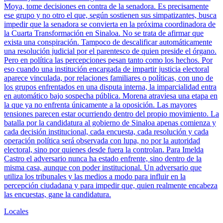
Moya, tome decisiones en contra de la senadora. Es precisamente
ese grupo y no otro el que, según sostienen sus simpatizantes, busca
impedir que la senadora se convierta en la próxima coordinadora de
la Cuarta Transformación en Sinaloa. No se trata de afirmar que
exista una conspiración. Tampoco de descalificar automáticamente
una resolución judicial por el parentesco de quien preside el órgano.
Pero en política las percepciones pesan tanto como los hechos. Por
eso cuando una institución encargada de impartir justicia electoral
aparece vinculada, por relaciones familiares o políticas, con uno de
los grupos enfrentados en una disputa interna, la imparcialidad entra
en automático bajo sospecha pública. Morena atraviesa una etapa en
la que ya no enfrenta únicamente a la oposición. Las mayores
tensiones parecen estar ocurriendo dentro del propio movimiento. La
batalla por la candidatura al gobierno de Sinaloa apenas comienza y
cada decisión institucional, cada encuesta, cada resolución y cada
operación política será observada con lupa, no por la autoridad
electoral, sino por quienes desde fuera la controlan. Para Imelda
Castro el adversario nunca ha estado enfrente, sino dentro de la
misma casa, aunque con poder institucional. Un adversario que
utiliza los tribunales y las medios a modo para influir en la
percepción ciudadana y para impedir que, quien realmente encabeza
las encuestas, gane la candidatura.
Locales