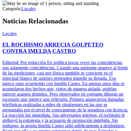
Categoría:
Locales
Noticias Relacionadas
Locales
EL ROCHISMO ARRECIA GOLPETEO
CONTRA IMELDA CASTRO
Editorial: Por redacción En política pocas veces las coincidencias
son solamente coincidencias. Cuando una aspirante aparece al frente
de las mediciones, casi por lógica también se convierte en el
principal blanco de quienes pretenden impedir su llegada. Eso
parece estar ocurriendo con Imelda Castro. En apenas unos días se
acumularon dos hechos que, vistos de manera aislada, podrían
parecer asuntos distintos. Pero observados en conjunto dibujan un
escenario que merece una reflexión. Primero aparecieron llamadas
telefónicas realizadas a miles de sinaloenses en las que se
preguntaba por el nivel de conocimiento de la senadora con licencia.
La reacción fue inmediata. Sus adversarios internos, el rochismo le
atribuyó la estrategia y la acusaron de promoción indebida. Sin
embargo, la propia Imelda Castro salió públicamente a deslindarse.
Negó que ella o su equipo estuvieran detrás de esas llamadas y