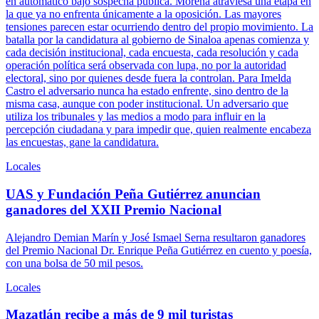
en automático bajo sospecha pública. Morena atraviesa una etapa en
la que ya no enfrenta únicamente a la oposición. Las mayores
tensiones parecen estar ocurriendo dentro del propio movimiento. La
batalla por la candidatura al gobierno de Sinaloa apenas comienza y
cada decisión institucional, cada encuesta, cada resolución y cada
operación política será observada con lupa, no por la autoridad
electoral, sino por quienes desde fuera la controlan. Para Imelda
Castro el adversario nunca ha estado enfrente, sino dentro de la
misma casa, aunque con poder institucional. Un adversario que
utiliza los tribunales y las medios a modo para influir en la
percepción ciudadana y para impedir que, quien realmente encabeza
las encuestas, gane la candidatura.
Locales
UAS y Fundación Peña Gutiérrez anuncian
ganadores del XXII Premio Nacional
Alejandro Demian Marín y José Ismael Serna resultaron ganadores
del Premio Nacional Dr. Enrique Peña Gutiérrez en cuento y poesía,
con una bolsa de 50 mil pesos.
Locales
Mazatlán recibe a más de 9 mil turistas