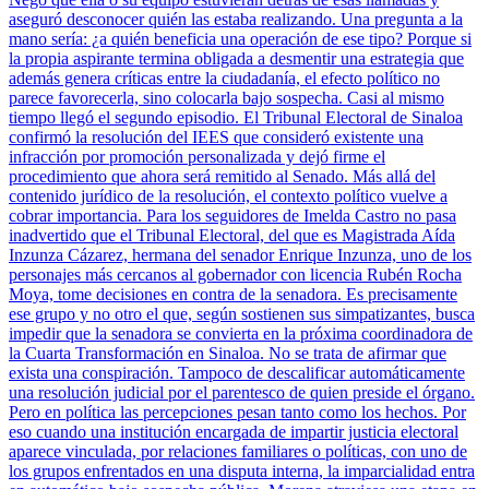
aseguró desconocer quién las estaba realizando. Una pregunta a la
mano sería: ¿a quién beneficia una operación de ese tipo? Porque si
la propia aspirante termina obligada a desmentir una estrategia que
además genera críticas entre la ciudadanía, el efecto político no
parece favorecerla, sino colocarla bajo sospecha. Casi al mismo
tiempo llegó el segundo episodio. El Tribunal Electoral de Sinaloa
confirmó la resolución del IEES que consideró existente una
infracción por promoción personalizada y dejó firme el
procedimiento que ahora será remitido al Senado. Más allá del
contenido jurídico de la resolución, el contexto político vuelve a
cobrar importancia. Para los seguidores de Imelda Castro no pasa
inadvertido que el Tribunal Electoral, del que es Magistrada Aída
Inzunza Cázarez, hermana del senador Enrique Inzunza, uno de los
personajes más cercanos al gobernador con licencia Rubén Rocha
Moya, tome decisiones en contra de la senadora. Es precisamente
ese grupo y no otro el que, según sostienen sus simpatizantes, busca
impedir que la senadora se convierta en la próxima coordinadora de
la Cuarta Transformación en Sinaloa. No se trata de afirmar que
exista una conspiración. Tampoco de descalificar automáticamente
una resolución judicial por el parentesco de quien preside el órgano.
Pero en política las percepciones pesan tanto como los hechos. Por
eso cuando una institución encargada de impartir justicia electoral
aparece vinculada, por relaciones familiares o políticas, con uno de
los grupos enfrentados en una disputa interna, la imparcialidad entra