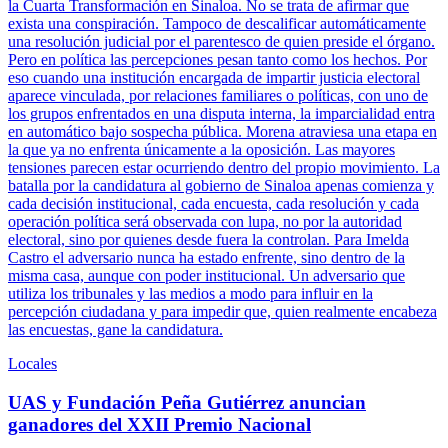
la Cuarta Transformación en Sinaloa. No se trata de afirmar que
exista una conspiración. Tampoco de descalificar automáticamente
una resolución judicial por el parentesco de quien preside el órgano.
Pero en política las percepciones pesan tanto como los hechos. Por
eso cuando una institución encargada de impartir justicia electoral
aparece vinculada, por relaciones familiares o políticas, con uno de
los grupos enfrentados en una disputa interna, la imparcialidad entra
en automático bajo sospecha pública. Morena atraviesa una etapa en
la que ya no enfrenta únicamente a la oposición. Las mayores
tensiones parecen estar ocurriendo dentro del propio movimiento. La
batalla por la candidatura al gobierno de Sinaloa apenas comienza y
cada decisión institucional, cada encuesta, cada resolución y cada
operación política será observada con lupa, no por la autoridad
electoral, sino por quienes desde fuera la controlan. Para Imelda
Castro el adversario nunca ha estado enfrente, sino dentro de la
misma casa, aunque con poder institucional. Un adversario que
utiliza los tribunales y las medios a modo para influir en la
percepción ciudadana y para impedir que, quien realmente encabeza
las encuestas, gane la candidatura.
Locales
UAS y Fundación Peña Gutiérrez anuncian
ganadores del XXII Premio Nacional