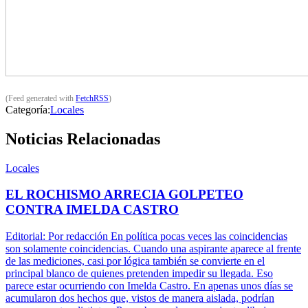
(Feed generated with
FetchRSS
)
Categoría:
Locales
Noticias Relacionadas
Locales
EL ROCHISMO ARRECIA GOLPETEO
CONTRA IMELDA CASTRO
Editorial: Por redacción En política pocas veces las coincidencias
son solamente coincidencias. Cuando una aspirante aparece al frente
de las mediciones, casi por lógica también se convierte en el
principal blanco de quienes pretenden impedir su llegada. Eso
parece estar ocurriendo con Imelda Castro. En apenas unos días se
acumularon dos hechos que, vistos de manera aislada, podrían