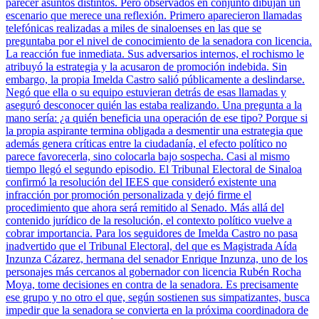
parecer asuntos distintos. Pero observados en conjunto dibujan un
escenario que merece una reflexión. Primero aparecieron llamadas
telefónicas realizadas a miles de sinaloenses en las que se
preguntaba por el nivel de conocimiento de la senadora con licencia.
La reacción fue inmediata. Sus adversarios internos, el rochismo le
atribuyó la estrategia y la acusaron de promoción indebida. Sin
embargo, la propia Imelda Castro salió públicamente a deslindarse.
Negó que ella o su equipo estuvieran detrás de esas llamadas y
aseguró desconocer quién las estaba realizando. Una pregunta a la
mano sería: ¿a quién beneficia una operación de ese tipo? Porque si
la propia aspirante termina obligada a desmentir una estrategia que
además genera críticas entre la ciudadanía, el efecto político no
parece favorecerla, sino colocarla bajo sospecha. Casi al mismo
tiempo llegó el segundo episodio. El Tribunal Electoral de Sinaloa
confirmó la resolución del IEES que consideró existente una
infracción por promoción personalizada y dejó firme el
procedimiento que ahora será remitido al Senado. Más allá del
contenido jurídico de la resolución, el contexto político vuelve a
cobrar importancia. Para los seguidores de Imelda Castro no pasa
inadvertido que el Tribunal Electoral, del que es Magistrada Aída
Inzunza Cázarez, hermana del senador Enrique Inzunza, uno de los
personajes más cercanos al gobernador con licencia Rubén Rocha
Moya, tome decisiones en contra de la senadora. Es precisamente
ese grupo y no otro el que, según sostienen sus simpatizantes, busca
impedir que la senadora se convierta en la próxima coordinadora de