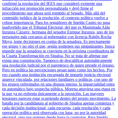
confirmó la resolución del IEES que consideró existente una
infracción por promoción personalizada y dejó firme el
procedimiento que ahora será remitido al Senado. Más allá del
contenido jurídico de la resolución, el contexto político vuelve a
cobrar importancia. Para los seguidores de Imelda Castro no pasa
inadvertido que el Tribunal Electoral, del que es Magistrada Aída
Inzunza Cázarez, hermana del senador Enrique Inzunza, uno de los
personajes más cercanos al gobernador con licencia Rubén Rocha
Moya, tome decisiones en contra de la senadora. Es precisamente
ese grupo y no otro el que, según sostienen sus simpatizantes, busca
impedir que la senadora se convierta en la próxima coordinadora de
la Cuarta Transformación en Sinaloa. No se trata de afirmar que
exista una conspiración. Tampoco de descalificar automáticamente
una resolución judicial por el parentesco de quien preside el órgano.
Pero en política las percepciones pesan tanto como los hechos. Por
eso cuando una institución encargada de impartir justicia electoral
aparece vinculada, por relaciones familiares o políticas, con uno de
los grupos enfrentados en una disputa interna, la imparcialidad entra
en automático bajo sospecha pública. Morena atraviesa una etapa en
la que ya no enfrenta únicamente a la oposición. Las mayores
tensiones parecen estar ocurriendo dentro del propio movimiento. La
batalla por la candidatura al gobierno de Sinaloa apenas comienza y
cada decisión institucional, cada encuesta, cada resolución y cada
operación política será observada con lupa, no por la autoridad
electoral, sino por quienes desde fuera la controlan. Para Imelda