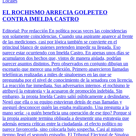
Locales
EL ROCHISMO ARRECIA GOLPETEO
CONTRA IMELDA CASTRO
Editorial: Por redacción En política pocas veces las coincidencias
son solamente coincidencias. Cuando una aspirante aparece al frente
de las mediciones, casi por lógica también se convierte en el
principal blanco de quienes pretenden impedir su llegada. Eso
parece estar ocurriendo con Imelda Castro. En apenas unos días se
acumularon dos hechos que, vistos de manera aislada, podrían
parecer asuntos distintos. Pero observados en conjunto dibujan un
escenario que merece una reflexión. Primero aparecieron llamadas
telefónicas realizadas a miles de sinaloenses en las que se
preguntaba por el nivel de conocimiento de la senadora con licencia.
La reacción fue inmediata. Sus adversarios internos, el rochismo le
atribuyó la estrategia y la acusaron de promoción indebida. Sin
embargo, la propia Imelda Castro salió públicamente a deslindarse.
Negó que ella o su equipo estuvieran detrás de esas llamadas y
aseguró desconocer quién las estaba realizando. Una pregunta a la
mano sería: ¿a quién beneficia una operación de ese tipo? Porque si
la propia aspirante termina obligada a desmentir una estrategia que
además genera críticas entre la ciudadanía, el efecto político no
parece favorecerla, sino colocarla bajo sospecha. Casi al mismo
tiempo llegó el segundo episodio. El Tribunal Electoral de Sinaloa