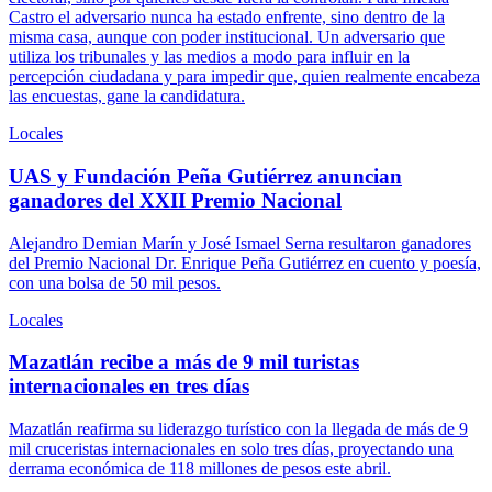
Castro el adversario nunca ha estado enfrente, sino dentro de la
misma casa, aunque con poder institucional. Un adversario que
utiliza los tribunales y las medios a modo para influir en la
percepción ciudadana y para impedir que, quien realmente encabeza
las encuestas, gane la candidatura.
Locales
UAS y Fundación Peña Gutiérrez anuncian
ganadores del XXII Premio Nacional
Alejandro Demian Marín y José Ismael Serna resultaron ganadores
del Premio Nacional Dr. Enrique Peña Gutiérrez en cuento y poesía,
con una bolsa de 50 mil pesos.
Locales
Mazatlán recibe a más de 9 mil turistas
internacionales en tres días
Mazatlán reafirma su liderazgo turístico con la llegada de más de 9
mil cruceristas internacionales en solo tres días, proyectando una
derrama económica de 118 millones de pesos este abril.