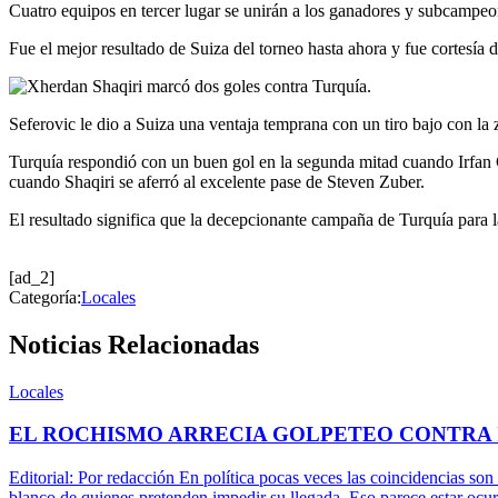
Cuatro equipos en tercer lugar se unirán a los ganadores y subcampeon
Fue el mejor resultado de Suiza del torneo hasta ahora y fue cortesía
Seferovic le dio a Suiza una ventaja temprana con un tiro bajo con la
Turquía respondió con un buen gol en la segunda mitad cuando Irfan C
cuando Shaqiri se aferró al excelente pase de Steven Zuber.
El resultado significa que la decepcionante campaña de Turquía para 
[ad_2]
Categoría:
Locales
Noticias Relacionadas
Locales
EL ROCHISMO ARRECIA GOLPETEO CONTRA
Editorial: Por redacción En política pocas veces las coincidencias son
blanco de quienes pretenden impedir su llegada. Eso parece estar ocu