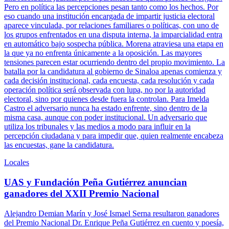
Pero en política las percepciones pesan tanto como los hechos. Por
eso cuando una institución encargada de impartir justicia electoral
aparece vinculada, por relaciones familiares o políticas, con uno de
los grupos enfrentados en una disputa interna, la imparcialidad entra
en automático bajo sospecha pública. Morena atraviesa una etapa en
la que ya no enfrenta únicamente a la oposición. Las mayores
tensiones parecen estar ocurriendo dentro del propio movimiento. La
batalla por la candidatura al gobierno de Sinaloa apenas comienza y
cada decisión institucional, cada encuesta, cada resolución y cada
operación política será observada con lupa, no por la autoridad
electoral, sino por quienes desde fuera la controlan. Para Imelda
Castro el adversario nunca ha estado enfrente, sino dentro de la
misma casa, aunque con poder institucional. Un adversario que
utiliza los tribunales y las medios a modo para influir en la
percepción ciudadana y para impedir que, quien realmente encabeza
las encuestas, gane la candidatura.
Locales
UAS y Fundación Peña Gutiérrez anuncian
ganadores del XXII Premio Nacional
Alejandro Demian Marín y José Ismael Serna resultaron ganadores
del Premio Nacional Dr. Enrique Peña Gutiérrez en cuento y poesía,