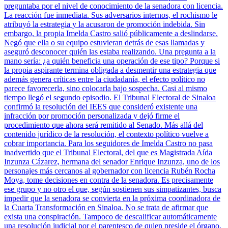
preguntaba por el nivel de conocimiento de la senadora con licencia.
La reacción fue inmediata. Sus adversarios internos, el rochismo le
atribuyó la estrategia y la acusaron de promoción indebida. Sin
embargo, la propia Imelda Castro salió públicamente a deslindarse.
Negó que ella o su equipo estuvieran detrás de esas llamadas y
aseguró desconocer quién las estaba realizando. Una pregunta a la
mano sería: ¿a quién beneficia una operación de ese tipo? Porque si
la propia aspirante termina obligada a desmentir una estrategia que
además genera críticas entre la ciudadanía, el efecto político no
parece favorecerla, sino colocarla bajo sospecha. Casi al mismo
tiempo llegó el segundo episodio. El Tribunal Electoral de Sinaloa
confirmó la resolución del IEES que consideró existente una
infracción por promoción personalizada y dejó firme el
procedimiento que ahora será remitido al Senado. Más allá del
contenido jurídico de la resolución, el contexto político vuelve a
cobrar importancia. Para los seguidores de Imelda Castro no pasa
inadvertido que el Tribunal Electoral, del que es Magistrada Aída
Inzunza Cázarez, hermana del senador Enrique Inzunza, uno de los
personajes más cercanos al gobernador con licencia Rubén Rocha
Moya, tome decisiones en contra de la senadora. Es precisamente
ese grupo y no otro el que, según sostienen sus simpatizantes, busca
impedir que la senadora se convierta en la próxima coordinadora de
la Cuarta Transformación en Sinaloa. No se trata de afirmar que
exista una conspiración. Tampoco de descalificar automáticamente
una resolución judicial por el parentesco de quien preside el órgano.