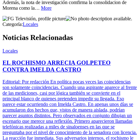
Además, la nota de investigación comfirma la consolidacion de
Morena como la…
More
Categoría:
Locales
Noticias Relacionadas
Locales
EL ROCHISMO ARRECIA GOLPETEO
CONTRA IMELDA CASTRO
Editorial: Por redacción En política pocas veces las coincidencias
son solamente coincidencias. Cuando una aspirante aparece al frente
de las mediciones, casi por lógica también se convierte en el
principal blanco de quienes pretenden impedir su llegada. Eso
parece estar ocurriendo con Imelda Castro. En apenas unos días se
acumularon dos hechos que, vistos de manera aislada, podrían
parecer asuntos distintos. Pero observados en conjunto dibujan un
escenario que merece una reflexión. Primero aparecieron llamadas
telefónicas realizadas a miles de sinaloenses en las que se
preguntaba por el nivel de conocimiento de la senadora con licencia.
La reacción fue inmediata. Sus adversarios internos, el rochismo le