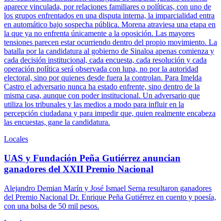
aparece vinculada, por relaciones familiares o políticas, con uno de
los grupos enfrentados en una disputa interna, la imparcialidad entra
en automático bajo sospecha pública. Morena atraviesa una etapa en
la que ya no enfrenta únicamente a la oposición. Las mayores
tensiones parecen estar ocurriendo dentro del propio movimiento. La
batalla por la candidatura al gobierno de Sinaloa apenas comienza y
cada decisión institucional, cada encuesta, cada resolución y cada
operación política será observada con lupa, no por la autoridad
electoral, sino por quienes desde fuera la controlan. Para Imelda
Castro el adversario nunca ha estado enfrente, sino dentro de la
misma casa, aunque con poder institucional. Un adversario que
utiliza los tribunales y las medios a modo para influir en la
percepción ciudadana y para impedir que, quien realmente encabeza
las encuestas, gane la candidatura.
Locales
UAS y Fundación Peña Gutiérrez anuncian
ganadores del XXII Premio Nacional
Alejandro Demian Marín y José Ismael Serna resultaron ganadores
del Premio Nacional Dr. Enrique Peña Gutiérrez en cuento y poesía,
con una bolsa de 50 mil pesos.