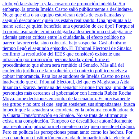
atribuyó la estrategia y la acusaron de promoción indebida. Sin
embargo, la propia Imelda Castro salió públicamente a deslindarse.
Negó que ella o su equipo estuvieran detrás de esas llamadas y
aseguró desconocer quién las estaba realizando. Una pregunta a la
mano sería: ¿a quién beneficia una operación de ese tipo? Porque si
la propia aspirante termina obligada a desmentir una estrategia que
además genera críticas entre la ciudadanía, el efecto político no
parece favorecerla, sino colocarla bajo sospecha. Casi al mismo
tiempo llegó el segundo episodio. El Tribunal Electoral de Sinaloa
confirmó la resolución del IEES que consideró existente una
infracción por promoción personalizada y dejó firme el
procedimiento que ahora será remitido al Senado. Más allá del
contenido jurídico de la resolución, el contexto político vuelve a
cobrar importancia. Para los seguidores de Imelda Castro no pasa
inadvertido que el Tribunal Electoral, del que es Magistrada Aída
Inzunza Cázarez, hermana del senador Enrique Inzunza, uno de los
personajes más cercanos al gobernador con licencia Rubén Rocha
Moya, tome decisiones en contra de la senadora. Es precisamente
ese grupo y no otro el que, según sostienen sus simpatizantes, busca
impedir que la senadora se convierta en la próxima coordinadora de
la Cuarta Transformación en Sinaloa. No se trata de afirmar que
exista una conspiración. Tampoco de descalificar automáticamente
una resolución judicial por el parentesco de quien preside el órgano.
Pero en política las percepciones pesan tanto como los hechos. Por
eso cuando una institución encargada de impartir justicia electoral