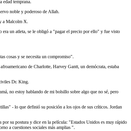
na edad temprana.
iervo noble y poderoso de Allah.
 y a Malcolm X.
ra un atleta, se le obligó a "pagar el precio por ello" y fue visto
stas cosas y se necesita un compromiso".
e afroamericano de Charlotte, Harvey Gantt, un demócrata, estaba
iviles Dr. King.
má, no estoy hablando de mi bolsillo sobre algo que no sé, pero
as" - lo que definió su posición a los ojos de sus críticos. Jordan
ía por su postura y dice en la película: "Estados Unidos es muy rápido
rno a cuestiones sociales más amplias ".