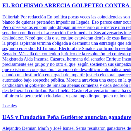
EL ROCHISMO ARRECIA GOLPETEO CONTRA
Editorial: Por redacción En política pocas veces las coincidencias son
blanco de quienes pretenden impedir su llegada. Eso parece estar ocu
Pero observados en conjunto dibujan un escenario que merece una refle
senadora con licencia. La reacción fue inmediata. Sus adversarios inte
deslindarse. Negó que ella o su equipo estuvieran detrás de esas llam
la propia aspirante termina obligada a desmentir una estrategia que ade
segundo episodio. El Tribunal Electoral de Sinaloa confirmó la resolu
Senado. Más allá del contenido jurídico de la resolución, el contexto 
Magistrada Aída Inzunza Cázarez, hermana del senador Enrique Inzun
precisamente ese grupo y no otro el que, según sostienen sus simpatiz
que exista una conspiración. Tampoco de descalificar automáticamente 
cuando una institución encargada de impartir justicia electoral aparece
automático bajo sospecha pública. Morena atraviesa una etapa en la q
candidatura al gobierno de Sinaloa apenas comienza y cada decisión ins
desde fuera la controlan. Para Imelda Castro el adversario nunca ha es
influir en la percepción ciudadana y para impedir que, quien realment
Locales
UAS y Fundación Peña Gutiérrez anuncian ganadore
Alejandro Demian Marín y José Ismael Serna resultaron ganadores del