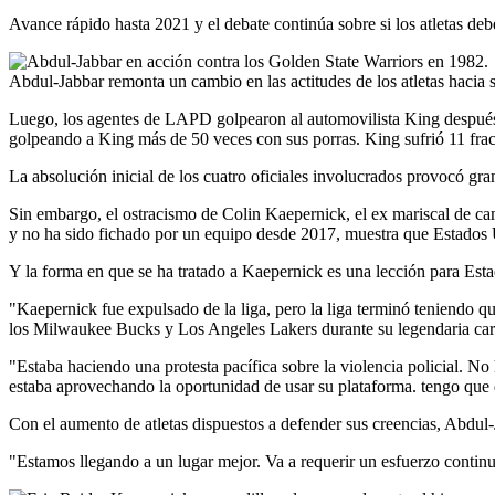
Avance rápido hasta 2021 y el debate continúa sobre si los atletas deb
Abdul-Jabbar remonta un cambio en las actitudes de los atletas hacia 
Luego, los agentes de LAPD golpearon al automovilista King después d
golpeando a King más de 50 veces con sus porras. King sufrió 11 fract
La absolución inicial de los cuatro oficiales involucrados provocó gr
Sin embargo, el ostracismo de Colin Kaepernick, el ex mariscal de cam
y no ha sido fichado por un equipo desde 2017, muestra que Estados
Y la forma en que se ha tratado a Kaepernick es una lección para Est
"Kaepernick fue expulsado de la liga, pero la liga terminó teniendo qu
los Milwaukee Bucks y Los Angeles Lakers durante su legendaria car
"Estaba haciendo una protesta pacífica sobre la violencia policial. N
estaba aprovechando la oportunidad de usar su plataforma. tengo que d
Con el aumento de atletas dispuestos a defender sus creencias, Abdul-
"Estamos llegando a un lugar mejor. Va a requerir un esfuerzo continuo