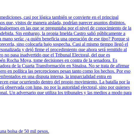
mediciones, casi por lógica también se convierte en el principal
 que, vistos de manera aislada, podrían parecer asuntos distintos.
inaloenses en las que se preguntaba por el nivel de conocimiento de la
indebida. Sin embargo, la propia Imelda Castro salió públicamente a
a mano sería: ¿a quién beneficia una operación de ese tipo? Porque si
vorecerla, sino colocarla bajo sospecha. Casi al mismo tiempo llegó el
sonalizada y dejó firme el procedimiento que ahora será remitido al
ro no pasa inadvertido que el Tribunal Electoral, del que es
bén Rocha Moya, tome decisiones en contra de la senadora. Es
nadora de la Cuarta Transformación en Sinaloa. No se trata de afirmar
ero en política las percepciones pesan tanto como los hechos. Por eso
enfrentados en una disputa interna, la imparcialidad entra en
cen estar ocurriendo dentro del propio movimiento. La batalla por la
rá observada con lupa, no por la autoridad electoral, sino por quienes
onal. Un adversario que utiliza los tribunales y las medios a modo para
una bolsa de 50 mil pesos.