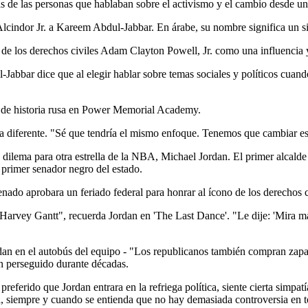
s de las personas que hablaban sobre el activismo y el cambio desde u
cindor Jr. a Kareem Abdul-Jabbar. En árabe, su nombre significa un s
 de los derechos civiles Adam Clayton Powell, Jr. como una influencia
abbar dice que al elegir hablar sobre temas sociales y políticos cuando e
da diferente. "Sé que tendría el mismo enfoque. Tenemos que cambiar e
 dilema para otra estrella de la NBA, Michael Jordan. El primer alcald
 primer senador negro del estado.
ado aprobara un feriado federal para honrar al ícono de los derechos c
Harvey Gantt", recuerda Jordan en 'The Last Dance'. "Le dije: 'Mira ma
an en el autobús del equipo - "Los republicanos también compran zapatill
n perseguido durante décadas.
referido que Jordan entrara en la refriega política, siente cierta simpat
siempre y cuando se entienda que no hay demasiada controversia en to