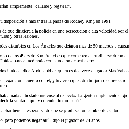
erían simplemente "callarse y regatear".
su disposición a hablar tras la paliza de Rodney King en 1991.
e que dirigiera a la policía en una persecución a alta velocidad por el
uras y otras lesiones.
andes disturbios en Los Ángeles que dejaron más de 50 muertos y causar
po de los 49ers de San Francisco que comenzó a arrodillarse durante el 
 Unidos parece incómodo con la noción de activismo.
ados Unidos, dice Abdul-Jabbar, quien es dos veces Jugador Más Valios
e llegar a un acuerdo con él, y tuvieron que admitir que se equivocaron 
rera.
o había nada antiestadounidense al respecto. La gente simplemente eligi
ecir la verdad aquí, y entender lo que pasó ".
Jabbar tiene la esperanza de que se produzca un cambio de actitud.
, pero podemos llegar allí", dijo el jugador de 74 años.