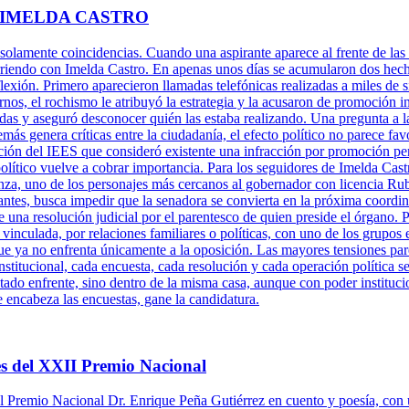
 IMELDA CASTRO
 solamente coincidencias. Cuando una aspirante aparece al frente de las 
rriendo con Imelda Castro. En apenas unos días se acumularon dos hechos
xión. Primero aparecieron llamadas telefónicas realizadas a miles de s
rnos, el rochismo le atribuyó la estrategia y la acusaron de promoción 
adas y aseguró desconocer quién las estaba realizando. Una pregunta a l
más genera críticas entre la ciudadanía, el efecto político no parece fa
ción del IEES que consideró existente una infracción por promoción per
político vuelve a cobrar importancia. Para los seguidores de Imelda Cast
za, uno de los personajes más cercanos al gobernador con licencia Ru
antes, busca impedir que la senadora se convierta en la próxima coordi
una resolución judicial por el parentesco de quien preside el órgano. P
 vinculada, por relaciones familiares o políticas, con uno de los grupos 
ue ya no enfrenta únicamente a la oposición. Las mayores tensiones pare
titucional, cada encuesta, cada resolución y cada operación política se
tado enfrente, sino dentro de la misma casa, aunque con poder instituci
e encabeza las encuestas, gane la candidatura.
s del XXII Premio Nacional
 Premio Nacional Dr. Enrique Peña Gutiérrez en cuento y poesía, con 