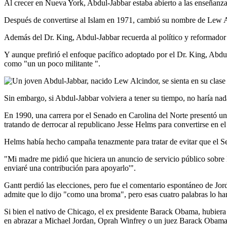
Al crecer en Nueva York, Abdul-Jabbar estaba abierto a las enseñanza
Después de convertirse al Islam en 1971, cambió su nombre de Lew Al
Además del Dr. King, Abdul-Jabbar recuerda al político y reformador
Y aunque prefirió el enfoque pacífico adoptado por el Dr. King, Abdul-J
como "un un poco militante ".
Sin embargo, si Abdul-Jabbar volviera a tener su tiempo, no haría na
En 1990, una carrera por el Senado en Carolina del Norte presentó un
tratando de derrocar al republicano Jesse Helms para convertirse en el
Helms había hecho campaña tenazmente para tratar de evitar que el Sen
"Mi madre me pidió que hiciera un anuncio de servicio público sobre 
enviaré una contribución para apoyarlo'".
Gantt perdió las elecciones, pero fue el comentario espontáneo de Jord
admite que lo dijo "como una broma", pero esas cuatro palabras lo ha
Si bien el nativo de Chicago, el ex presidente Barack Obama, hubiera p
en abrazar a Michael Jordan, Oprah Winfrey o un juez Barack Obama, 