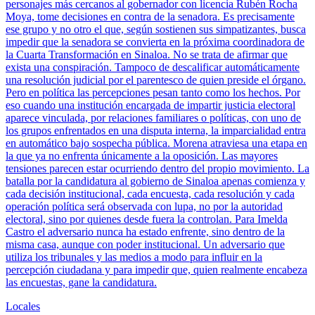
personajes más cercanos al gobernador con licencia Rubén Rocha
Moya, tome decisiones en contra de la senadora. Es precisamente
ese grupo y no otro el que, según sostienen sus simpatizantes, busca
impedir que la senadora se convierta en la próxima coordinadora de
la Cuarta Transformación en Sinaloa. No se trata de afirmar que
exista una conspiración. Tampoco de descalificar automáticamente
una resolución judicial por el parentesco de quien preside el órgano.
Pero en política las percepciones pesan tanto como los hechos. Por
eso cuando una institución encargada de impartir justicia electoral
aparece vinculada, por relaciones familiares o políticas, con uno de
los grupos enfrentados en una disputa interna, la imparcialidad entra
en automático bajo sospecha pública. Morena atraviesa una etapa en
la que ya no enfrenta únicamente a la oposición. Las mayores
tensiones parecen estar ocurriendo dentro del propio movimiento. La
batalla por la candidatura al gobierno de Sinaloa apenas comienza y
cada decisión institucional, cada encuesta, cada resolución y cada
operación política será observada con lupa, no por la autoridad
electoral, sino por quienes desde fuera la controlan. Para Imelda
Castro el adversario nunca ha estado enfrente, sino dentro de la
misma casa, aunque con poder institucional. Un adversario que
utiliza los tribunales y las medios a modo para influir en la
percepción ciudadana y para impedir que, quien realmente encabeza
las encuestas, gane la candidatura.
Locales