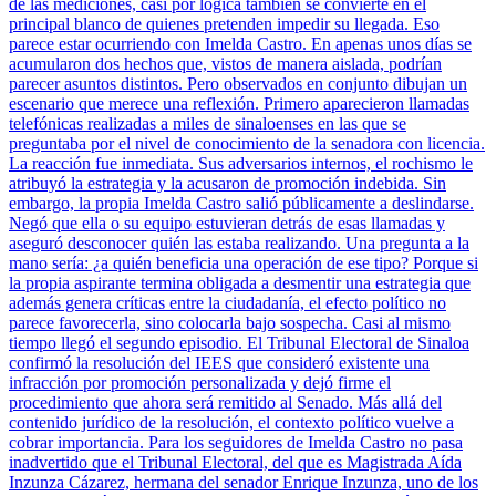
de las mediciones, casi por lógica también se convierte en el
principal blanco de quienes pretenden impedir su llegada. Eso
parece estar ocurriendo con Imelda Castro. En apenas unos días se
acumularon dos hechos que, vistos de manera aislada, podrían
parecer asuntos distintos. Pero observados en conjunto dibujan un
escenario que merece una reflexión. Primero aparecieron llamadas
telefónicas realizadas a miles de sinaloenses en las que se
preguntaba por el nivel de conocimiento de la senadora con licencia.
La reacción fue inmediata. Sus adversarios internos, el rochismo le
atribuyó la estrategia y la acusaron de promoción indebida. Sin
embargo, la propia Imelda Castro salió públicamente a deslindarse.
Negó que ella o su equipo estuvieran detrás de esas llamadas y
aseguró desconocer quién las estaba realizando. Una pregunta a la
mano sería: ¿a quién beneficia una operación de ese tipo? Porque si
la propia aspirante termina obligada a desmentir una estrategia que
además genera críticas entre la ciudadanía, el efecto político no
parece favorecerla, sino colocarla bajo sospecha. Casi al mismo
tiempo llegó el segundo episodio. El Tribunal Electoral de Sinaloa
confirmó la resolución del IEES que consideró existente una
infracción por promoción personalizada y dejó firme el
procedimiento que ahora será remitido al Senado. Más allá del
contenido jurídico de la resolución, el contexto político vuelve a
cobrar importancia. Para los seguidores de Imelda Castro no pasa
inadvertido que el Tribunal Electoral, del que es Magistrada Aída
Inzunza Cázarez, hermana del senador Enrique Inzunza, uno de los