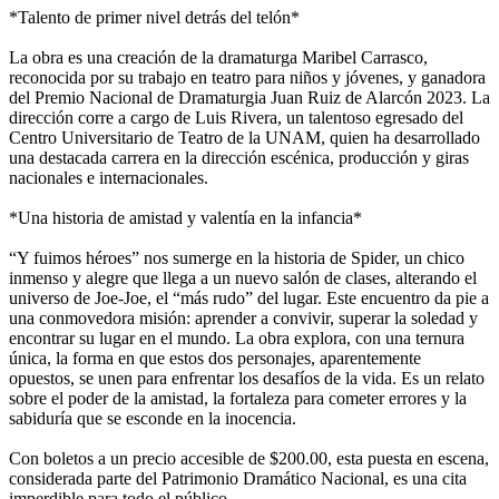
*Talento de primer nivel detrás del telón*
La obra es una creación de la dramaturga Maribel Carrasco,
reconocida por su trabajo en teatro para niños y jóvenes, y ganadora
del Premio Nacional de Dramaturgia Juan Ruiz de Alarcón 2023. La
dirección corre a cargo de Luis Rivera, un talentoso egresado del
Centro Universitario de Teatro de la UNAM, quien ha desarrollado
una destacada carrera en la dirección escénica, producción y giras
nacionales e internacionales.
*Una historia de amistad y valentía en la infancia*
“Y fuimos héroes” nos sumerge en la historia de Spider, un chico
inmenso y alegre que llega a un nuevo salón de clases, alterando el
universo de Joe-Joe, el “más rudo” del lugar. Este encuentro da pie a
una conmovedora misión: aprender a convivir, superar la soledad y
encontrar su lugar en el mundo. La obra explora, con una ternura
única, la forma en que estos dos personajes, aparentemente
opuestos, se unen para enfrentar los desafíos de la vida. Es un relato
sobre el poder de la amistad, la fortaleza para cometer errores y la
sabiduría que se esconde en la inocencia.
Con boletos a un precio accesible de $200.00, esta puesta en escena,
considerada parte del Patrimonio Dramático Nacional, es una cita
imperdible para todo el público.